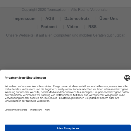
Copyright 2020 Tourexpi.com - Alle Rechte Vorbehalten
Impressum
AGB
Datenschutz
Über Uns
Podcast
Video
RSS
Unsere Webseite ist auf allen Computern und mobilen Geräten gut nutzbar.
Tourexpi,
turizm
haberleri,
Reisebüros,
tourism
news,
noticias
de
turismo,
Tourismus
Nachrichten,
новости
туризма,
travel
tourism
news,