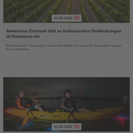
01.08.2026
Lesen
Sie
Armeniens Erntezeit lädt zu kulinarischen Entdeckungen
die
im Kaukasus ein
Nachrichten
Reife Aprikosen, Granatäpfel, traditionelle Märkte und regionale Spezialitäten prägen
den Spätsommer
01.08.2026