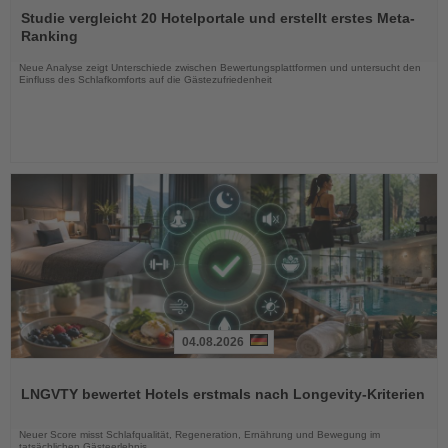
Sie
Studie vergleicht 20 Hotelportale und erstellt erstes Meta-
die
Ranking
Nachrichten
Neue Analyse zeigt Unterschiede zwischen Bewertungsplattformen und untersucht den
Einfluss des Schlafkomforts auf die Gästezufriedenheit
04.08.2026
Lesen
Sie
LNGVTY bewertet Hotels erstmals nach Longevity-Kriterien
die
Nachrichten
Neuer Score misst Schlafqualität, Regeneration, Ernährung und Bewegung im
tatsächlichen Gästeerlebnis