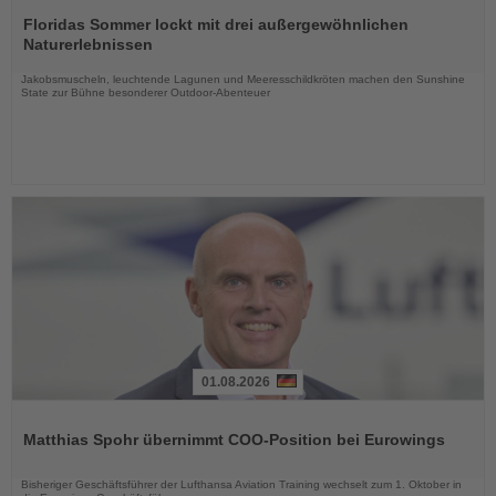
Lesen
Sie
Floridas Sommer lockt mit drei außergewöhnlichen
die
Naturerlebnissen
Nachrichten
Jakobsmuscheln, leuchtende Lagunen und Meeresschildkröten machen den Sunshine
State zur Bühne besonderer Outdoor-Abenteuer
01.08.2026
Lesen
Sie
Matthias Spohr übernimmt COO-Position bei Eurowings
die
Nachrichten
Bisheriger Geschäftsführer der Lufthansa Aviation Training wechselt zum 1. Oktober in