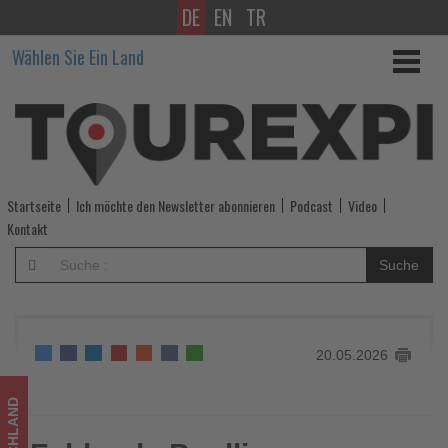
DE
EN
TR
Fehlende
Wählen Sie Ein Land
Poolliegen
können
Reisemangel
sein
Startseite
Ich möchte den Newsletter abonnieren
Podcast
Video
-
Kontakt
Wissen,
Suche
was
im
20.05.2026
Tourismus
los