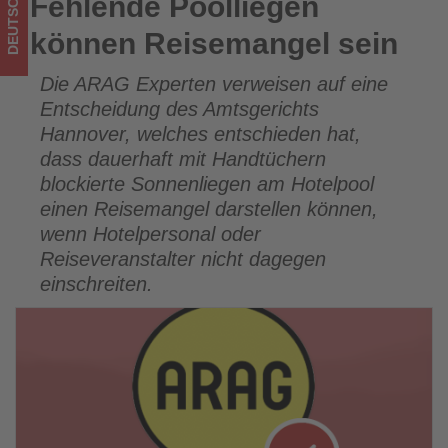
DEUTSCHLAND
Fehlende Poolliegen
Fehlende Poolliegen können Reisemangel sein
ist!
können Reisemangel sein
Die ARAG Experten verweisen auf eine
Entscheidung des Amtsgerichts
Hannover, welches entschieden hat,
dass dauerhaft mit Handtüchern
blockierte Sonnenliegen am Hotelpool
einen Reisemangel darstellen können,
wenn Hotelpersonal oder
Reiseveranstalter nicht dagegen
einschreiten.