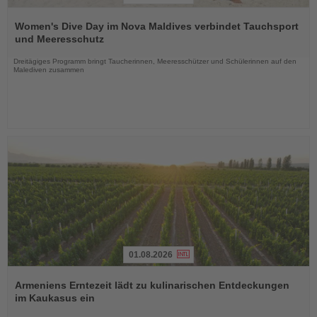
Lesen
Sie
Women's Dive Day im Nova Maldives verbindet Tauchsport
die
und Meeresschutz
Nachrichten
Dreitägiges Programm bringt Taucherinnen, Meeresschützer und Schülerinnen auf den
Malediven zusammen
01.08.2026
Lesen
Sie
Armeniens Erntezeit lädt zu kulinarischen Entdeckungen
die
im Kaukasus ein
Nachrichten