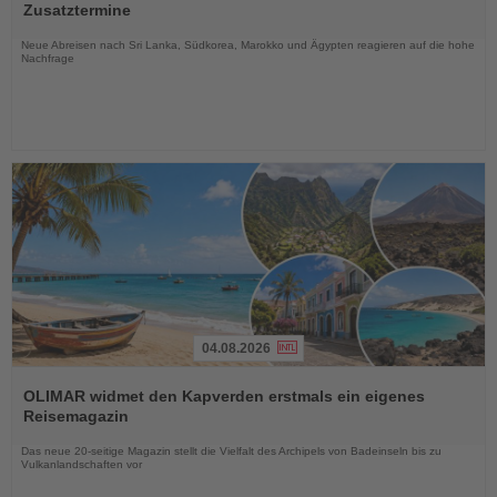
die
Zusatztermine
Nachrichten
Neue Abreisen nach Sri Lanka, Südkorea, Marokko und Ägypten reagieren auf die hohe
Nachfrage
04.08.2026
Lesen
Sie
OLIMAR widmet den Kapverden erstmals ein eigenes
die
Reisemagazin
Nachrichten
Das neue 20-seitige Magazin stellt die Vielfalt des Archipels von Badeinseln bis zu
Vulkanlandschaften vor