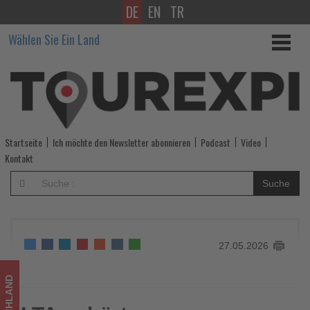
DE
EN
TR
LTA
Wählen Sie Ein Land
gehört
zu
Deutschlands
Service-
Startseite
Ich möchte den Newsletter abonnieren
Podcast
Video
Königen
Kontakt
2026
Suche
-
Wissen,
27.05.2026
was
im