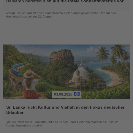
Balearen bereiten sich auf die totale Sonnenfinsternis vor
die
Nachrichten
Vestige-Häuser auf Menorca und Mallorca bieten außergewöhnliche Orte für das
Himmelsschauspiel am 12. August
03.08.2026
Lesen
Sie
Sri Lanka rückt Kultur und Vielfalt in den Fokus deutscher
die
Urlauber
Nachrichten
Großes Interesse in Frankfurt und das Kandy Esala Perahera machen die Insel im
August besonders attraktiv