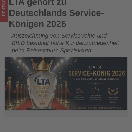
DEUTSCHLAND
LTA gehört zu
LTA gehört zu Deutschlands Service-Königen 2026
Tourismus
Deutschlands Service-
los
Königen 2026
ist!
Auszeichnung von ServiceValue und
BILD bestätigt hohe Kundenzufriedenheit
beim Reiseschutz-Spezialisten