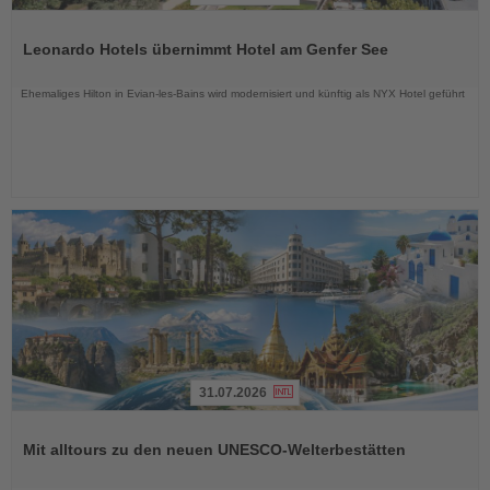
Lesen
Sie
Leonardo Hotels übernimmt Hotel am Genfer See
die
Nachrichten
Ehemaliges Hilton in Evian-les-Bains wird modernisiert und künftig als NYX Hotel geführt
31.07.2026
Lesen
Sie
Mit alltours zu den neuen UNESCO-Welterbestätten
die
Nachrichten