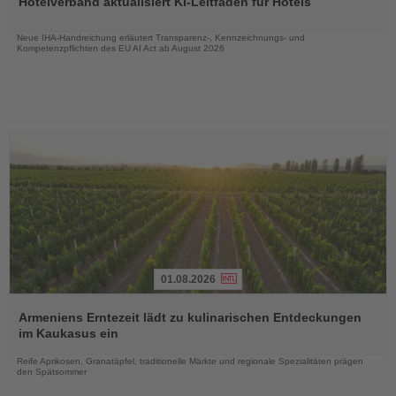
Hotelverband aktualisiert KI-Leitfaden für Hotels
die
Nachrichten
Neue IHA-Handreichung erläutert Transparenz-, Kennzeichnungs- und
Kompetenzpflichten des EU AI Act ab August 2026
01.08.2026
Lesen
Sie
Armeniens Erntezeit lädt zu kulinarischen Entdeckungen
die
im Kaukasus ein
Nachrichten
Reife Aprikosen, Granatäpfel, traditionelle Märkte und regionale Spezialitäten prägen
den Spätsommer