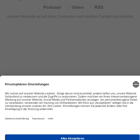
Podcast
Video
RSS
Unsere Webseite ist auf allen Computern und mobilen Geräten gut nutzbar.
Tourexpi,
turizm
haberleri,
Reisebüros,
tourism
news,
noticias
de
turismo,
Tourismus
Nachrichten,
новости
туризма,
travel
tourism
news,
international
tourism
news,