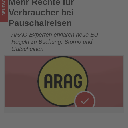
DEUTSCHLAND
Mehr Rechte für
Mehr Rechte für Verbraucher bei Pauschalreisen
los
Verbraucher bei
ist!
Pauschalreisen
ARAG Experten erklären neue EU-
Regeln zu Buchung, Storno und
Gutscheinen