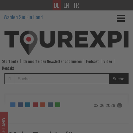
DE
EN
TR
Mehr
Wählen Sie Ein Land
Rechte
für
Verbraucher
bei
Startseite
Ich möchte den Newsletter abonnieren
Podcast
Video
Pauschalreisen
Kontakt
-
Suche
Wissen,
was
02.06.2026
im
Tourismus