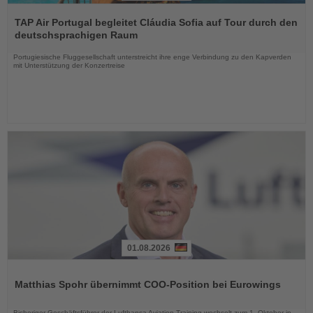
Lesen
Sie
TAP Air Portugal begleitet Cláudia Sofia auf Tour durch den
die
deutschsprachigen Raum
Nachrichten
Portugiesische Fluggesellschaft unterstreicht ihre enge Verbindung zu den Kapverden
mit Unterstützung der Konzertreise
01.08.2026
Lesen
Sie
Matthias Spohr übernimmt COO-Position bei Eurowings
die
Nachrichten
Bisheriger Geschäftsführer der Lufthansa Aviation Training wechselt zum 1. Oktober in