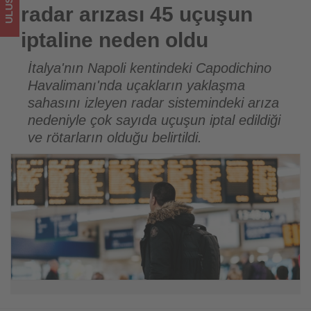
sizler
radar arızası 45 uçuşun
için
iptaline neden oldu
turizmde
İtalya'nın Napoli kentindeki Capodichino
Havalimanı'nda uçakların yaklaşma
olup
sahasını izleyen radar sistemindeki arıza
bitenleri
nedeniyle çok sayıda uçuşun iptal edildiği
ve rötarların olduğu belirtildi.
takip
ediyor!