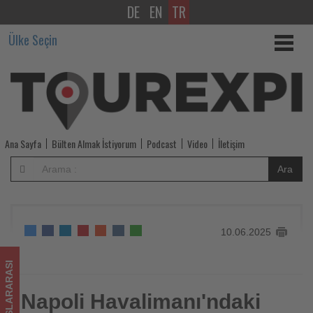
DE
EN
TR
Napoli
Ülke Seçin
Havalimanı'ndaki
radar
arızası
45
Ana Sayfa
Bülten Almak İstiyorum
Podcast
Video
İletişim
uçuşun
Ara
iptaline
neden
10.06.2025
oldu
-
ULUSLARARASI
Tourexpi,
Napoli Havalimanı'ndaki
Napoli Havalimanı'ndaki radar arızası 45 uçuşun iptaline
neden oldu