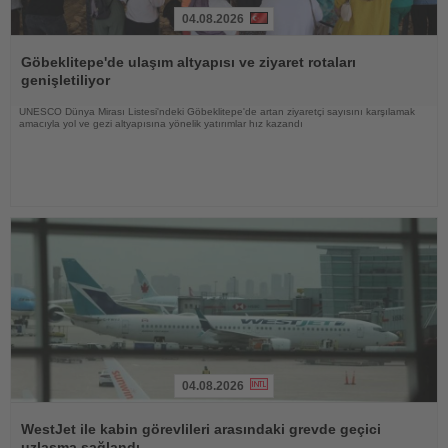
04.08.2026
Haberi
Oku
Göbeklitepe'de ulaşım altyapısı ve ziyaret rotaları
genişletiliyor
UNESCO Dünya Mirası Listesi'ndeki Göbeklitepe'de artan ziyaretçi sayısını karşılamak
amacıyla yol ve gezi altyapısına yönelik yatırımlar hız kazandı
04.08.2026
Haberi
Oku
WestJet ile kabin görevlileri arasındaki grevde geçici
uzlaşma sağlandı