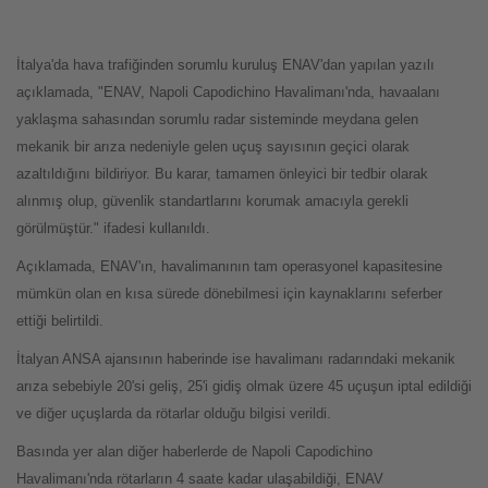
İtalya'da hava trafiğinden sorumlu kuruluş ENAV'dan yapılan yazılı
açıklamada, "ENAV, Napoli Capodichino Havalimanı'nda, havaalanı
yaklaşma sahasından sorumlu radar sisteminde meydana gelen
mekanik bir arıza nedeniyle gelen uçuş sayısının geçici olarak
azaltıldığını bildiriyor. Bu karar, tamamen önleyici bir tedbir olarak
alınmış olup, güvenlik standartlarını korumak amacıyla gerekli
görülmüştür." ifadesi kullanıldı.
Açıklamada, ENAV'ın, havalimanının tam operasyonel kapasitesine
mümkün olan en kısa sürede dönebilmesi için kaynaklarını seferber
ettiği belirtildi.
İtalyan ANSA ajansının haberinde ise havalimanı radarındaki mekanik
arıza sebebiyle 20'si geliş, 25'i gidiş olmak üzere 45 uçuşun iptal edildiği
ve diğer uçuşlarda da rötarlar olduğu bilgisi verildi.
Basında yer alan diğer haberlerde de Napoli Capodichino
Havalimanı'nda rötarların 4 saate kadar ulaşabildiği, ENAV