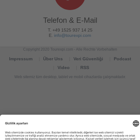
Telefon & E-Mail
T. +49 1525 937 14 25
E.
info@tourexpi.com
Copyright 2020 Tourexpi.com - Alle Rechte Vorbehalten
Impressum
Über Uns
Veri Güvenliği
Podcast
Video
RSS
Web sitemiz tüm desktop, tablet ve mobil cihazlarda çalışmaktadır.
Tourexpi,
turizm
haberleri,
Reisebüros,
tourism
news,
noticias
de
turismo,
Tourismus