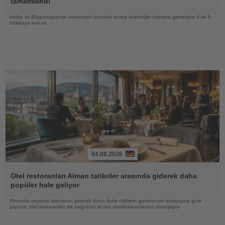
tamamlandı
Heihe ile Blagoveşçensk arasındaki yolculuk süresi teleferiğin hizmete girmesiyle 6 ila 8
dakikaya inecek
04.08.2026
Haberi
Oku
Otel restoranları Alman tatilciler arasında giderek daha
popüler hale geliyor
Almanlar seyahat planlarını giderek daha fazla otellerin gastronomi anlayışına göre
yapıyor, otel restoranları ise bağımsız lezzet destinasyonlarına dönüşüyor