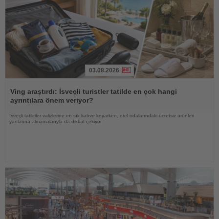
03.08.2026
Haberi
Oku
Ving araştırdı: İsveçli turistler tatilde en çok hangi
ayrıntılara önem veriyor?
İsveçli tatilciler valizlerine en sık kahve koyarken, otel odalarındaki ücretsiz ürünleri
yanlarına almamalarıyla da dikkat çekiyor