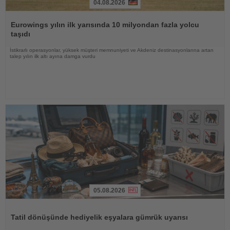
04.08.2026
Haberi
Oku
Eurowings yılın ilk yarısında 10 milyondan fazla yolcu
taşıdı
İstikrarlı operasyonlar, yüksek müşteri memnuniyeti ve Akdeniz destinasyonlarına artan
talep yılın ilk altı ayına damga vurdu
05.08.2026
Haberi
Oku
Tatil dönüşünde hediyelik eşyalara gümrük uyarısı