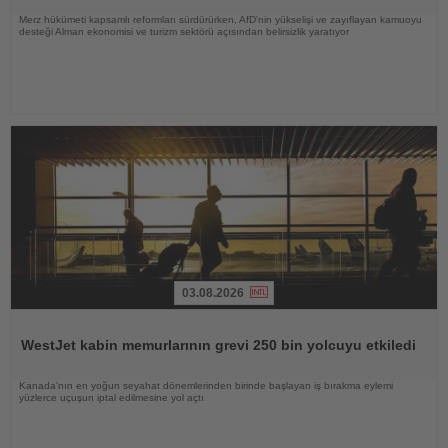
Merz hükümeti kapsamlı reformları sürdürürken, AfD'nin yükselişi ve zayıflayan kamuoyu
desteği Alman ekonomisi ve turizm sektörü açısından belirsizlik yaratıyor
03.08.2026
Haberi
Oku
WestJet kabin memurlarının grevi 250 bin yolcuyu etkiledi
Kanada'nın en yoğun seyahat dönemlerinden birinde başlayan iş bırakma eylemi
yüzlerce uçuşun iptal edilmesine yol açtı