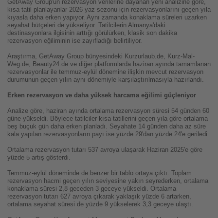
GetAway Group'un rezervasyon verilerine dayanan yeni analizine göre,
kısa tatil planlayanlar 2026 yaz sezonu için rezervasyonlarını geçen yıla
kıyasla daha erken yapıyor. Aynı zamanda konaklama süreleri uzarken
seyahat bütçeleri de yükseliyor. Tatilcilerin Almanya'daki
destinasyonlara ilgisinin arttığı görülürken, klasik son dakika
rezervasyon eğiliminin ise zayıfladığı belirtiliyor.
Araştırma, GetAway Group bünyesindeki Kurzurlaub.de, Kurz-Mal-
Weg.de, Beauty24.de ve diğer platformlarda haziran ayında tamamlanan
rezervasyonlar ile temmuz-eylül dönemine ilişkin mevcut rezervasyon
durumunun geçen yılın aynı dönemiyle karşılaştırılmasıyla hazırlandı.
Erken rezervasyon ve daha yüksek harcama eğilimi güçleniyor
Analize göre, haziran ayında ortalama rezervasyon süresi 54 günden 60
güne yükseldi. Böylece tatilciler kısa tatillerini geçen yıla göre ortalama
beş buçuk gün daha erken planladı. Seyahate 14 günden daha az süre
kala yapılan rezervasyonların payı ise yüzde 29'dan yüzde 24'e geriledi.
Ortalama rezervasyon tutarı 537 avroya ulaşarak Haziran 2025'e göre
yüzde 5 artış gösterdi.
Temmuz-eylül döneminde de benzer bir tablo ortaya çıktı. Toplam
rezervasyon hacmi geçen yılın seviyesine yakın seyrederken, ortalama
konaklama süresi 2,8 geceden 3 geceye yükseldi. Ortalama
rezervasyon tutarı 627 avroya çıkarak yaklaşık yüzde 6 artarken,
ortalama seyahat süresi de yüzde 9 yükselerek 3,3 geceye ulaştı.