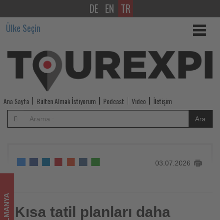
DE
EN
TR
Kısa
Ülke Seçin
tatil
planları
daha
erken
Ana Sayfa
Bülten Almak İstiyorum
Podcast
Video
İletişim
yapılıyor,
Ara
konaklama
süreleri
03.07.2026
uzuyor
-
ALMANYA
Tourexpi,
Kısa tatil planları daha
Kısa tatil planları daha erken yapılıyor, konaklama süreleri
uzuyor