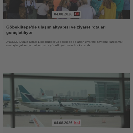
04.08.2026
Haberi
Oku
Göbeklitepe'de ulaşım altyapısı ve ziyaret rotaları
genişletiliyor
UNESCO Dünya Mirası Listesi'ndeki Göbeklitepe'de artan ziyaretçi sayısını karşılamak
amacıyla yol ve gezi altyapısına yönelik yatırımlar hız kazandı
04.08.2026
Haberi