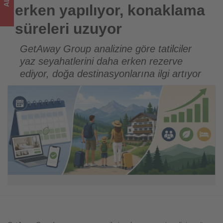
sizler
erken yapılıyor, konaklama
için
süreleri uzuyor
turizmde
GetAway Group analizine göre tatilciler
yaz seyahatlerini daha erken rezerve
olup
ediyor, doğa destinasyonlarına ilgi artıyor
bitenleri
takip
ediyor!