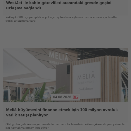
Oku
WestJet ile kabin görevlileri arasındaki grevde geçici
uzlaşma sağlandı
Yaklaşık 600 uçuşun iptaline yol açan iş bırakma eyleminin sona ermesi için taraflar
geçici anlaşmaya vardı
04.08.2026
Haberi
Oku
Meliá büyümesini finanse etmek için 100 milyon avroluk
varlık satışı planlıyor
Otel grubu gelir üretmeyen arsalarla bazı azınlık hisselerini elden çıkararak yeni yatırımlar
için kaynak yaratmayı hedefliyor