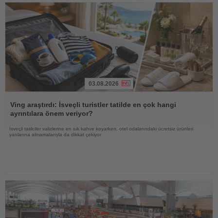
03.08.2026
Haberi
Oku
Ving araştırdı: İsveçli turistler tatilde en çok hangi
ayrıntılara önem veriyor?
İsveçli tatilciler valizlerine en sık kahve koyarken, otel odalarındaki ücretsiz ürünleri
yanlarına almamalarıyla da dikkat çekiyor