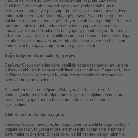
GetAway Group Key Account Management Başkanı Alexandra
Güdokeit, "Verilerimiz kısa tatil yapanların yeniden daha uzun
rezervasyon süreleriyle plan yaptığını ve aynı zamanda seyahatlerine
daha fazla bütçe ayırdığını açıkça gösteriyor. Piyasada sıkça son
dakika rezervasyonlarından söz ediliyor ancak bizim gördüğümüz tablo
tam tersi. Tatilciler daha erken rezervasyon yapıyor, daha uzun
konaklıyor ve kendi ülkelerinde tatil yapmayı tercih ediyor. Bu da otel
ortaklarımız açısından, müsaitlik durumunu erkenden duyuran ve doğa
ile aile odaklı destinasyonlardaki artan talebe cevap veren tesislerin
önemli avantaj sağlayacağı anlamına geliyor." dedi.
Doğa bölgeleri daha fazla ilgi görüyor
GetAway Group verilerine göre, özellikle doğa destinasyonları ve orta
yükseklikteki dağlık bölgeler tatilcilerin ilgisini çekiyor. Sauerland, Harz
ve Rügen Adası, geçen yıla kıyasla rezervasyonlarda ortalamanın
üzerinde büyüme kaydetti.
Seyahat tercihleri de değişim gösteriyor. Aile tatilleri ile dağ
destinasyonlarına yönelik ilgi artarken, şirket bu eğilimi daha erken
rezervasyon yapılması ve konaklama sürelerinin uzamasıyla
ilişkilendiriyor.
Otellere erken planlama çağrısı
GetAway Group, mevcut eğilim doğrultusunda özellikle doğa ve dağlık
bölgelerde faaliyet gösteren otellere müsaitlik durumlarını erkenden
duyurmalarını öneriyor. Şirkete göre, içeriği net şekilde tanımlanmış