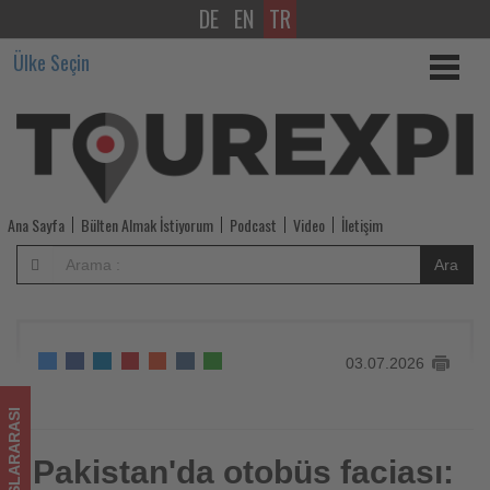
DE
EN
TR
Pakistan'da
Ülke Seçin
otobüs
faciası:
40
kişi
Ana Sayfa
Bülten Almak İstiyorum
Podcast
Video
İletişim
hayatını
Ara
kaybetti
-
03.07.2026
Tourexpi,
sizler
ULUSLARARASI
için
Pakistan'da otobüs faciası:
Pakistan'da otobüs faciası: 40 kişi hayatını kaybetti