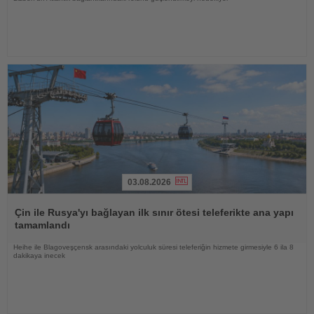
03.08.2026
Haberi
Oku
Çin ile Rusya'yı bağlayan ilk sınır ötesi teleferikte ana yapı
tamamlandı
Heihe ile Blagoveşçensk arasındaki yolculuk süresi teleferiğin hizmete girmesiyle 6 ila 8
dakikaya inecek