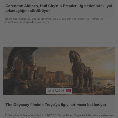
Haberi
Oku
Corendon Airlines, Hull City'nin Premier Lig hedefindeki yol
arkadaşlığını sürdürüyor
Resmi sponsorluğunu uzatan havayolu şirketi, kulübün yeni sezon ve Premier Lig
hedeflerine desteğini devam ettiriyor
31.07.2026
Haberi
Oku
The Odyssey filminin Troya'ya ilgiyi artırması bekleniyor
Christopher Nolan'ın yeni filminin UNESCO Dünya Mirası Troya Antik Kenti'ne uluslararası