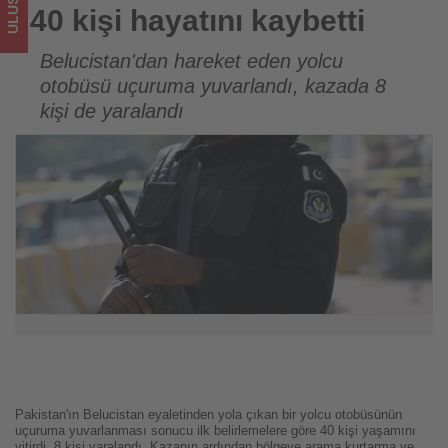
turizmde
40 kişi hayatını kaybetti
olup
Belucistan'dan hareket eden yolcu
otobüsü uçuruma yuvarlandı, kazada 8
bitenleri
kişi de yaralandı
takip
ediyor!
Pakistan'ın Belucistan eyaletinden yola çıkan bir yolcu otobüsünün
uçuruma yuvarlanması sonucu ilk belirlemelere göre 40 kişi yaşamını
yitirdi, 8 kişi yaralandı. Kazanın ardından bölgeye arama kurtarma ve