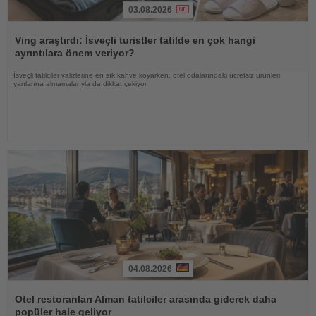
03.08.2026
Haberi
Oku
Ving araştırdı: İsveçli turistler tatilde en çok hangi
ayrıntılara önem veriyor?
İsveçli tatilciler valizlerine en sık kahve koyarken, otel odalarındaki ücretsiz ürünleri
yanlarına almamalarıyla da dikkat çekiyor
04.08.2026
Haberi
Oku
Otel restoranları Alman tatilciler arasında giderek daha
popüler hale geliyor