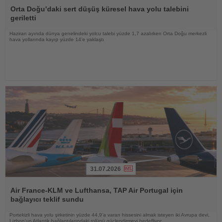
Oku
Orta Doğu’daki sert düşüş küresel hava yolu talebini
geriletti
Haziran ayında dünya genelindeki yolcu talebi yüzde 1,7 azalırken Orta Doğu merkezli
hava yollarında kayıp yüzde 14’e yaklaştı
31.07.2026
Haberi
Oku
Air France-KLM ve Lufthansa, TAP Air Portugal için
bağlayıcı teklif sundu
Portekizli hava yolu şirketinin yüzde 44,9’a varan hissesini almak isteyen iki Avrupa devi,
Lizbon’un Atlantik bağlantılarındaki rolünü güçlendirmeyi hedefliyor