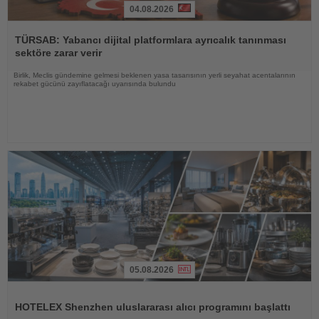
04.08.2026
Haberi
Oku
TÜRSAB: Yabancı dijital platformlara ayrıcalık tanınması
sektöre zarar verir
Birlik, Meclis gündemine gelmesi beklenen yasa tasarısının yerli seyahat acentalarının
rekabet gücünü zayıflatacağı uyarısında bulundu
05.08.2026
Haberi
Oku
HOTELEX Shenzhen uluslararası alıcı programını başlattı