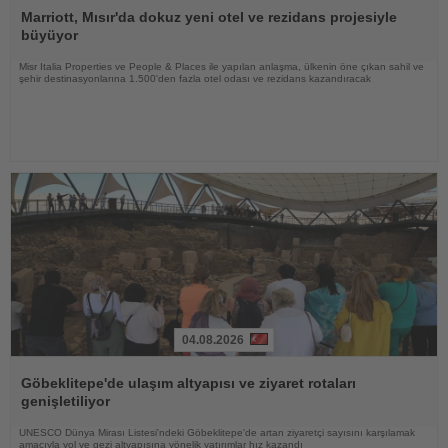
Oku
Marriott, Mısır'da dokuz yeni otel ve rezidans projesiyle
büyüyor
Misr Italia Properties ve People & Places ile yapılan anlaşma, ülkenin öne çıkan sahil ve
şehir destinasyonlarına 1.500'den fazla otel odası ve rezidans kazandıracak
04.08.2026
Haberi
Oku
Göbeklitepe'de ulaşım altyapısı ve ziyaret rotaları
genişletiliyor
UNESCO Dünya Mirası Listesi'ndeki Göbeklitepe'de artan ziyaretçi sayısını karşılamak
amacıyla yol ve gezi altyapısına yönelik yatırımlar hız kazandı