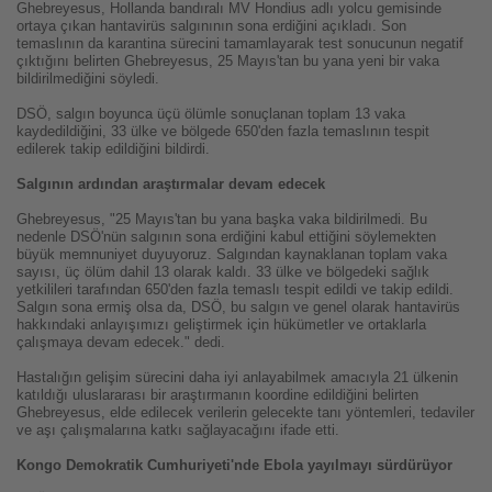
Ghebreyesus, Hollanda bandıralı MV Hondius adlı yolcu gemisinde
ortaya çıkan hantavirüs salgınının sona erdiğini açıkladı. Son
temaslının da karantina sürecini tamamlayarak test sonucunun negatif
çıktığını belirten Ghebreyesus, 25 Mayıs'tan bu yana yeni bir vaka
bildirilmediğini söyledi.
DSÖ, salgın boyunca üçü ölümle sonuçlanan toplam 13 vaka
kaydedildiğini, 33 ülke ve bölgede 650'den fazla temaslının tespit
edilerek takip edildiğini bildirdi.
Salgının ardından araştırmalar devam edecek
Ghebreyesus, "25 Mayıs'tan bu yana başka vaka bildirilmedi. Bu
nedenle DSÖ'nün salgının sona erdiğini kabul ettiğini söylemekten
büyük memnuniyet duyuyoruz. Salgından kaynaklanan toplam vaka
sayısı, üç ölüm dahil 13 olarak kaldı. 33 ülke ve bölgedeki sağlık
yetkilileri tarafından 650'den fazla temaslı tespit edildi ve takip edildi.
Salgın sona ermiş olsa da, DSÖ, bu salgın ve genel olarak hantavirüs
hakkındaki anlayışımızı geliştirmek için hükümetler ve ortaklarla
çalışmaya devam edecek." dedi.
Hastalığın gelişim sürecini daha iyi anlayabilmek amacıyla 21 ülkenin
katıldığı uluslararası bir araştırmanın koordine edildiğini belirten
Ghebreyesus, elde edilecek verilerin gelecekte tanı yöntemleri, tedaviler
ve aşı çalışmalarına katkı sağlayacağını ifade etti.
Kongo Demokratik Cumhuriyeti'nde Ebola yayılmayı sürdürüyor