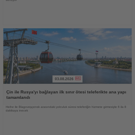
03.08.2026
Haberi
Oku
Çin ile Rusya'yı bağlayan ilk sınır ötesi teleferikte ana yapı
tamamlandı
Heihe ile Blagoveşçensk arasındaki yolculuk süresi teleferiğin hizmete girmesiyle 6 ila 8
dakikaya inecek