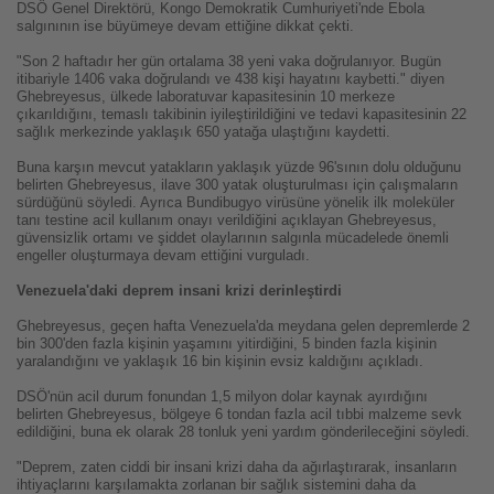
DSÖ Genel Direktörü, Kongo Demokratik Cumhuriyeti'nde Ebola
salgınının ise büyümeye devam ettiğine dikkat çekti.
"Son 2 haftadır her gün ortalama 38 yeni vaka doğrulanıyor. Bugün
itibariyle 1406 vaka doğrulandı ve 438 kişi hayatını kaybetti." diyen
Ghebreyesus, ülkede laboratuvar kapasitesinin 10 merkeze
çıkarıldığını, temaslı takibinin iyileştirildiğini ve tedavi kapasitesinin 22
sağlık merkezinde yaklaşık 650 yatağa ulaştığını kaydetti.
Buna karşın mevcut yatakların yaklaşık yüzde 96'sının dolu olduğunu
belirten Ghebreyesus, ilave 300 yatak oluşturulması için çalışmaların
sürdüğünü söyledi. Ayrıca Bundibugyo virüsüne yönelik ilk moleküler
tanı testine acil kullanım onayı verildiğini açıklayan Ghebreyesus,
güvensizlik ortamı ve şiddet olaylarının salgınla mücadelede önemli
engeller oluşturmaya devam ettiğini vurguladı.
Venezuela'daki deprem insani krizi derinleştirdi
Ghebreyesus, geçen hafta Venezuela'da meydana gelen depremlerde 2
bin 300'den fazla kişinin yaşamını yitirdiğini, 5 binden fazla kişinin
yaralandığını ve yaklaşık 16 bin kişinin evsiz kaldığını açıkladı.
DSÖ'nün acil durum fonundan 1,5 milyon dolar kaynak ayırdığını
belirten Ghebreyesus, bölgeye 6 tondan fazla acil tıbbi malzeme sevk
edildiğini, buna ek olarak 28 tonluk yeni yardım gönderileceğini söyledi.
"Deprem, zaten ciddi bir insani krizi daha da ağırlaştırarak, insanların
ihtiyaçlarını karşılamakta zorlanan bir sağlık sistemini daha da