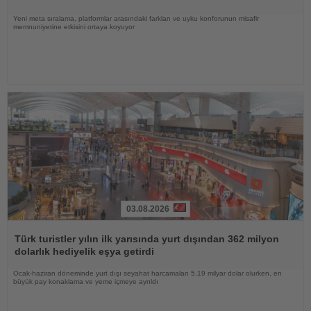
Yeni meta sıralama, platformlar arasındaki farkları ve uyku konforunun misafir
memnuniyetine etkisini ortaya koyuyor
03.08.2026
Haberi
Oku
Türk turistler yılın ilk yarısında yurt dışından 362 milyon
dolarlık hediyelik eşya getirdi
Ocak-haziran döneminde yurt dışı seyahat harcamaları 5,19 milyar dolar olurken, en
büyük pay konaklama ve yeme içmeye ayrıldı