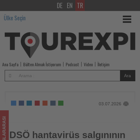
DE
EN
TR
DSÖ
Ülke Seçin
hantavirüs
salgınının
sona
erdiğini
Ana Sayfa
Bülten Almak İstiyorum
Podcast
Video
İletişim
açıkladı
Ara
-
Tourexpi,
03.07.2026
sizler
için
ULUSLARARASI
turizmde
DSÖ hantavirüs salgınının
DSÖ hantavirüs salgınının sona erdiğini açıkladı