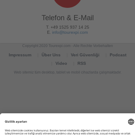
Telefon & E-Mail
T. +49 1525 937 14 25
E.
info@tourexpi.com
Copyright 2020 Tourexpi.com - Alle Rechte Vorbehalten
Impressum
Über Uns
Veri Güvenliği
Podcast
Video
RSS
Web sitemiz tüm desktop, tablet ve mobil cihazlarda çalışmaktadır.
Tourexpi,
turizm
haberleri,
Reisebüros,
tourism
news,
noticias
de
turismo,
Tourismus