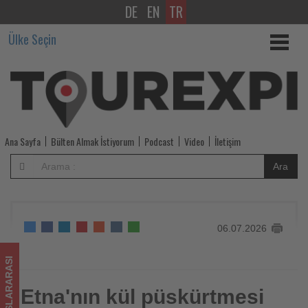
DE
EN
TR
Etna'nın
Ülke Seçin
kül
püskürtmesi
Katanya
Havalimanı'nda
Ana Sayfa
Bülten Almak İstiyorum
Podcast
Video
İletişim
uçuşları
Ara
aksattı
-
06.07.2026
Tourexpi,
sizler
ULUSLARARASI
için
Etna'nın kül püskürtmesi
Etna'nın kül püskürtmesi Katanya Havalimanı'nda uçuşları
aksattı