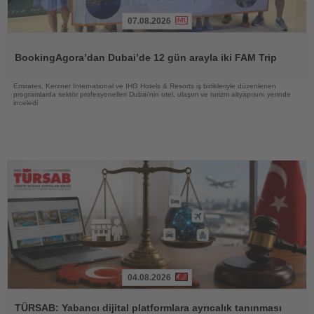
07.08.2026
Haberi
Oku
BookingAgora’dan Dubai’de 12 gün arayla iki FAM Trip
Emirates, Kerzner International ve IHG Hotels & Resorts iş birlikleriyle düzenlenen
programlarda sektör profesyonelleri Dubai’nin otel, ulaşım ve turizm altyapısını yerinde
inceledi
04.08.2026
Haberi
Oku
TÜRSAB: Yabancı dijital platformlara ayrıcalık tanınması