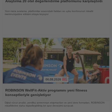
Araştırma 20 otel değerlendirme platformunu karşılaştırdı
Yeni meta sıralama, platformlar arasındaki farkları ve uyku konforunun misafir
memnuniyetine etkisini ortaya koyuyor
06.08.2026
Haberi
Oku
ROBINSON WellFit-Aktiv programını yeni fitness
konseptleriyle genişletiyor
Dijital vücut analizi, yenilikçi antrenman ekipmanları ve yeni ders formatları, ROBINSON
misafirlerine daha kişiselleştirilmiş bir spor deneyimi sunacak