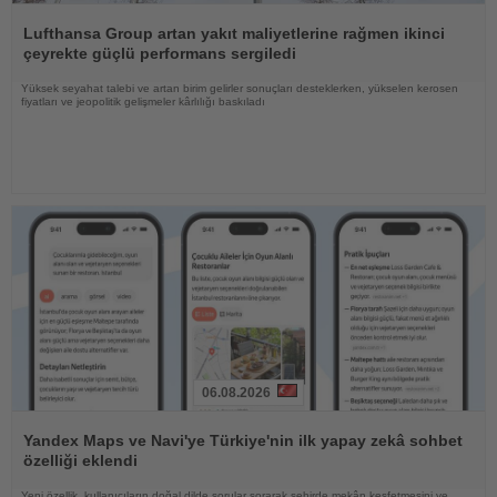
Haberi
Oku
Lufthansa Group artan yakıt maliyetlerine rağmen ikinci
çeyrekte güçlü performans sergiledi
Yüksek seyahat talebi ve artan birim gelirler sonuçları desteklerken, yükselen kerosen
fiyatları ve jeopolitik gelişmeler kârlılığı baskıladı
06.08.2026
Haberi
Oku
Yandex Maps ve Navi'ye Türkiye'nin ilk yapay zekâ sohbet
özelliği eklendi
Yeni özellik, kullanıcıların doğal dilde sorular sorarak şehirde mekân keşfetmesini ve