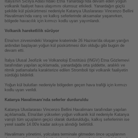
İtalya'nın Sicilya Adası'ndaki Etna Yanardağı'nda devam eden yoğun
volkanik faaliyet hava ulaşımını olumsuz etkiledi. Yanardağın güçlü
şekilde kül püskürtmesi nedeniyle Katanya Uluslararası Vincenzo Bellini
Havalimanı'nda varış ve kalkış seferlerinde aksamalar yaşanırken,
bölgede havacılık için kırmızı kodlu uyarı yayımlandı.
Volkanik hareketlilik sürüyor
Etna'nın zirvesindeki Voragine kraterinde 26 Haziran'da oluşan yarığın
ardından başlayan yoğun kül püskürtmesi dün olduğu gibi bugün de
devam etti.
İtalya Ulusal Jeofizik ve Volkanoloji Enstitüsü (INGV) Etna Gözlemevi
tarafından yapılan açıklamada, yanardağda orta şiddette, aralıklı ve
ritmik patlamalarla karakterize edilen Stromboli tipi volkanik faaliyetin
sürdüğü bildirildi.
Yoğun kül bulutları nedeniyle bölgeden geçen hava trafiği için kırmızı
kodlu uyarı verildi.
Katanya Havalimanı'nda seferler durduruldu
Katanya Uluslararası Vincenzo Bellini Havalimanı tarafından yapılan
açıklamada, Etna'dan yükselen yoğun volkanik kül nedeniyle Katanya
varışlı tüm uçuşların geçici olarak durdurulduğu, kalkış seferlerinin ise
yerel saatle 14.00'e kadar askıya alındığı belirtildi.
Havalimanı yönetimi, yolculara terminale gitmeden önce uçuşlarının