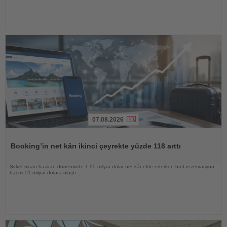
07.08.2026
Haberi
Oku
Booking’in net kârı ikinci çeyrekte yüzde 118 arttı
Şirket nisan-haziran döneminde 1,95 milyar dolar net kâr elde ederken brüt rezervasyon
hacmi 51 milyar dolara ulaştı