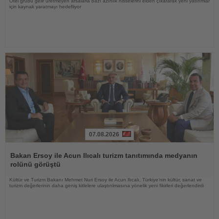
Otel grubu gelir üretmeyen arsalarla bazı azınlık hisselerini elden çıkararak yeni yatırımlar
için kaynak yaratmayı hedefliyor
07.08.2026
Haberi
Oku
Bakan Ersoy ile Acun Ilıcalı turizm tanıtımında medyanın
rolünü görüştü
Kültür ve Turizm Bakanı Mehmet Nuri Ersoy ile Acun Ilıcalı, Türkiye’nin kültür, sanat ve
turizm değerlerinin daha geniş kitlelere ulaştırılmasına yönelik yeni fikirleri değerlendirdi