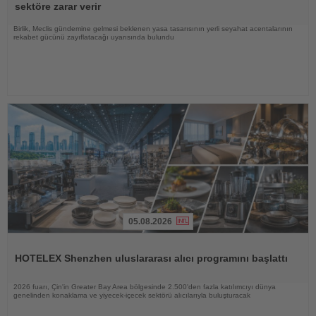
sektöre zarar verir
Birlik, Meclis gündemine gelmesi beklenen yasa tasarısının yerli seyahat acentalarının
rekabet gücünü zayıflatacağı uyarısında bulundu
05.08.2026
Haberi
Oku
HOTELEX Shenzhen uluslararası alıcı programını başlattı
2026 fuarı, Çin'in Greater Bay Area bölgesinde 2.500'den fazla katılımcıyı dünya
genelinden konaklama ve yiyecek-içecek sektörü alıcılarıyla buluşturacak