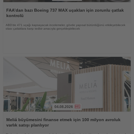
Haberi
Oku
FAA’dan bazı Boeing 737 MAX uçakları için zorunlu çatlak
kontrolü
ABD’de 471 uçağı kapsayacak incelemeler, gövde yapısal bütünlüğünü etkileyebilecek
olası çatlaklara karşı tedbir amacıyla gerçekleştirilecek
04.08.2026
Haberi
Oku
Meliá büyümesini finanse etmek için 100 milyon avroluk
varlık satışı planlıyor