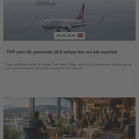
05.08.2026
Haberi
Oku
THY yılın ilk yarısında 18,9 milyar lira net kâr açıkladı
Satış gelirlerini yüzde 43 artıran Türk Hava Yolları, güçlü ciro büyümesine rağmen geçen
yılın aynı dönemine göre daha düşük net kâr elde etti