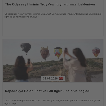
Oku
The Odyssey filminin Troya'ya ilgiyi artırması bekleniyor
Christopher Nolan'ın yeni filminin UNESCO Dünya Mirası Troya Antik Kenti'ne uluslararası
ilgiyi güçlendirmesi öngörülüyor
31.07.2026
Haberi
Oku
Kapadokya Balon Festivali 30 figürlü balonla başladı
Dokuz ülkeden gelen sıcak hava balonları gün doğumunda peribacaları üzerinde gösteri
uçuşu yaptı