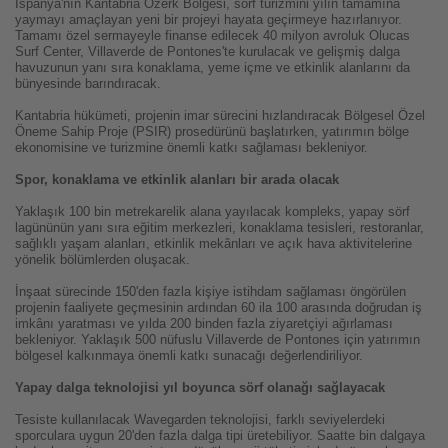
İspanya'nın Kantabria Özerk Bölgesi, sörf turizmini yılın tamamına
yaymayı amaçlayan yeni bir projeyi hayata geçirmeye hazırlanıyor.
Tamamı özel sermayeyle finanse edilecek 40 milyon avroluk Olucas
Surf Center, Villaverde de Pontones'te kurulacak ve gelişmiş dalga
havuzunun yanı sıra konaklama, yeme içme ve etkinlik alanlarını da
bünyesinde barındıracak.
Kantabria hükümeti, projenin imar sürecini hızlandıracak Bölgesel Özel
Öneme Sahip Proje (PSIR) prosedürünü başlatırken, yatırımın bölge
ekonomisine ve turizmine önemli katkı sağlaması bekleniyor.
Spor, konaklama ve etkinlik alanları bir arada olacak
Yaklaşık 100 bin metrekarelik alana yayılacak kompleks, yapay sörf
lagününün yanı sıra eğitim merkezleri, konaklama tesisleri, restoranlar,
sağlıklı yaşam alanları, etkinlik mekânları ve açık hava aktivitelerine
yönelik bölümlerden oluşacak.
İnşaat sürecinde 150'den fazla kişiye istihdam sağlaması öngörülen
projenin faaliyete geçmesinin ardından 60 ila 100 arasında doğrudan iş
imkânı yaratması ve yılda 200 binden fazla ziyaretçiyi ağırlaması
bekleniyor. Yaklaşık 500 nüfuslu Villaverde de Pontones için yatırımın
bölgesel kalkınmaya önemli katkı sunacağı değerlendiriliyor.
Yapay dalga teknolojisi yıl boyunca sörf olanağı sağlayacak
Tesiste kullanılacak Wavegarden teknolojisi, farklı seviyelerdeki
sporculara uygun 20'den fazla dalga tipi üretebiliyor. Saatte bin dalgaya