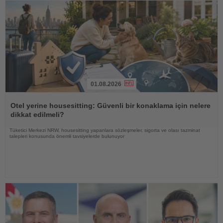
01.08.2026
Haberi
Oku
Otel yerine housesitting: Güvenli bir konaklama için nelere
dikkat edilmeli?
Tüketici Merkezi NRW, housesitting yapanlara sözleşmeler, sigorta ve olası tazminat
talepleri konusunda önemli tavsiyelerde bulunuyor