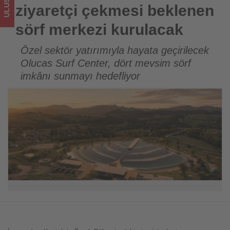
Tourexpi,
ziyaretçi çekmesi beklenen
sizler
sörf merkezi kurulacak
için
Özel sektör yatırımıyla hayata geçirilecek
Olucas Surf Center, dört mevsim sörf
turizmde
imkânı sunmayı hedefliyor
olup
bitenleri
takip
ediyor!