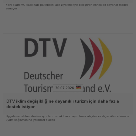
Yeni platform, klasik tatil paketlerini aile ziyaretleriyle birleştiren esnek bir seyahat modeli
sunuyor
30.07.2026
Haberi
Oku
DTV iklim değişikliğine dayanıklı turizm için daha fazla
destek istiyor
Uygulama rehberi destinasyonların sıcak hava, aşırı hava olayları ve diğer iklim etkilerine
uyum sağlamasına yardımcı olacak