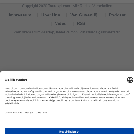
Copyright 2020 Tourexpi.com - Alle Rechte Vorbehalten
Impressum
Über Uns
Veri Güvenliği
Podcast
Video
RSS
Web sitemiz tüm desktop, tablet ve mobil cihazlarda çalışmaktadır.
Tourexpi,
turizm
haberleri,
Reisebüros,
tourism
news,
noticias
de
turismo,
Tourismus
Nachrichten,
новости
туризма,
travel
tourism
news,
international