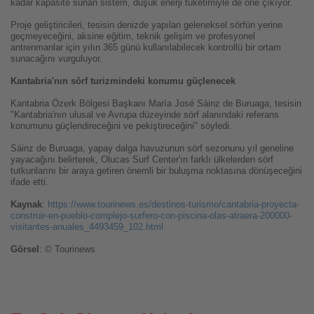
kadar kapasite sunan sistem, düşük enerji tüketimiyle de öne çıkıyor.
Proje geliştiricileri, tesisin denizde yapılan geleneksel sörfün yerine
geçmeyeceğini, aksine eğitim, teknik gelişim ve profesyonel
antrenmanlar için yılın 365 günü kullanılabilecek kontrollü bir ortam
sunacağını vurguluyor.
Kantabria'nın sörf turizmindeki konumu güçlenecek
Kantabria Özerk Bölgesi Başkanı María José Sáinz de Buruaga, tesisin
"Kantabria'nın ulusal ve Avrupa düzeyinde sörf alanındaki referans
konumunu güçlendireceğini ve pekiştireceğini" söyledi.
Sáinz de Buruaga, yapay dalga havuzunun sörf sezonunu yıl geneline
yayacağını belirterek, Olucas Surf Center'ın farklı ülkelerden sörf
tutkunlarını bir araya getiren önemli bir buluşma noktasına dönüşeceğini
ifade etti.
Kaynak
:
https://www.tourinews.es/destinos-turismo/cantabria-proyecta-
construir-en-pueblo-complejo-surfero-con-piscina-olas-atraera-200000-
visitantes-anuales_4493459_102.html
Görsel
: © Tourinews