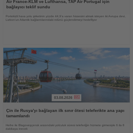
Oku
Air France-KLM ve Lufthansa, TAP Air Portugal için
bağlayıcı teklif sundu
Portekizli hava yolu şirketinin yüzde 44,9’a varan hissesini almak isteyen iki Avrupa devi,
Lizbon’un Atlantik bağlantılarındaki rolünü güçlendirmeyi hedefliyor
03.08.2026
Haberi
Oku
Çin ile Rusya'yı bağlayan ilk sınır ötesi teleferikte ana yapı
tamamlandı
Heihe ile Blagoveşçensk arasındaki yolculuk süresi teleferiğin hizmete girmesiyle 6 ila 8
dakikaya inecek