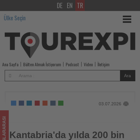
DE
EN
TR
Kantabria'da
Ülke Seçin
yılda
200
bin
ziyaretçi
Ana Sayfa
Bülten Almak İstiyorum
Podcast
Video
İletişim
çekmesi
Ara
beklenen
sörf
03.07.2026
merkezi
kurulacak
ULUSLARARASI
-
Kantabria'da yılda 200 bin
Kantabria'da yılda 200 bin ziyaretçi çekmesi beklenen sörf
merkezi kurulacak