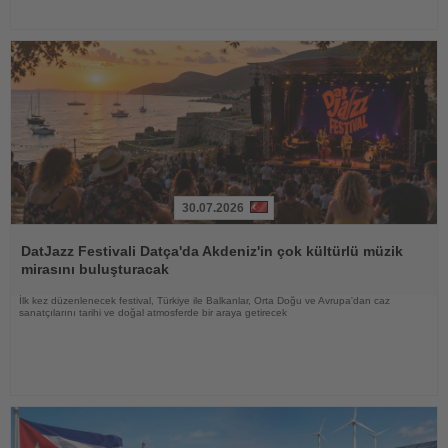
30.07.2026
Haberi
Oku
DatJazz Festivali Datça'da Akdeniz'in çok kültürlü müzik
mirasını buluşturacak
İlk kez düzenlenecek festival, Türkiye ile Balkanlar, Orta Doğu ve Avrupa'dan caz
sanatçılarını tarihi ve doğal atmosferde bir araya getirecek