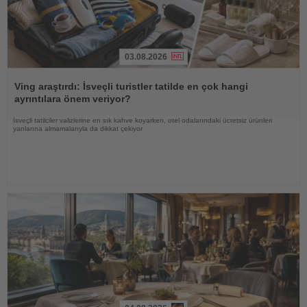
03.08.2026
Haberi
Oku
Ving araştırdı: İsveçli turistler tatilde en çok hangi
ayrıntılara önem veriyor?
İsveçli tatilciler valizlerine en sık kahve koyarken, otel odalarındaki ücretsiz ürünleri
yanlarına almamalarıyla da dikkat çekiyor