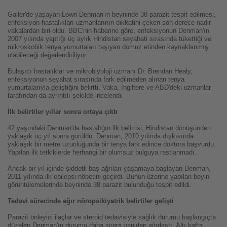
Galler'de yaşayan Lowri Denman'ın beyninde 38 parazit tespit edilmesi,
enfeksiyon hastalıkları uzmanlarının dikkatini çeken son derece nadir
vakalardan biri oldu. BBC'nin haberine göre, enfeksiyonun Denman'ın
2007 yılında yaptığı üç aylık Hindistan seyahati sırasında tükettiği ve
mikroskobik tenya yumurtaları taşıyan domuz etinden kaynaklanmış
olabileceği değerlendiriliyor.
Bulaşıcı hastalıklar ve mikrobiyoloji uzmanı Dr. Brendan Healy,
enfeksiyonun seyahat sırasında fark edilmeden alınan tenya
yumurtalarıyla geliştiğini belirtti. Vaka, İngiltere ve ABD'deki uzmanlar
tarafından da ayrıntılı şekilde incelendi.
İlk belirtiler yıllar sonra ortaya çıktı
42 yaşındaki Denman'da hastalığın ilk belirtisi, Hindistan dönüşünden
yaklaşık üç yıl sonra görüldü. Denman, 2010 yılında dışkısında
yaklaşık bir metre uzunluğunda bir tenya fark edince doktora başvurdu.
Yapılan ilk tetkiklerde herhangi bir olumsuz bulguya rastlanmadı.
Ancak bir yıl içinde şiddetli baş ağrıları yaşamaya başlayan Denman,
2011 yılında ilk epilepsi nöbetini geçirdi. Bunun üzerine yapılan beyin
görüntülemelerinde beyninde 38 parazit bulunduğu tespit edildi.
Tedavi sürecinde ağır nöropsikiyatrik belirtiler gelişti
Parazit önleyici ilaçlar ve steroid tedavisiyle sağlık durumu başlangıçta
düzelen Denman'ın durumu daha sonra yeniden ağırlaştı. Altı hafta