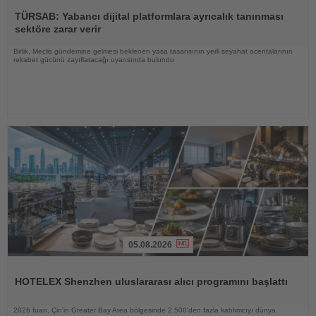
Haberi
Oku
TÜRSAB: Yabancı dijital platformlara ayrıcalık tanınması
sektöre zarar verir
Birlik, Meclis gündemine gelmesi beklenen yasa tasarısının yerli seyahat acentalarının
rekabet gücünü zayıflatacağı uyarısında bulundu
05.08.2026
Haberi
Oku
HOTELEX Shenzhen uluslararası alıcı programını başlattı
2026 fuarı, Çin'in Greater Bay Area bölgesinde 2.500'den fazla katılımcıyı dünya