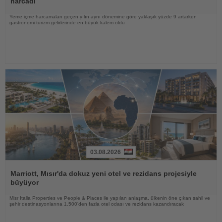
harcadı
Yeme içme harcamaları geçen yılın aynı dönemine göre yaklaşık yüzde 9 artarken
gastronomi turizm gelirlerinde en büyük kalem oldu
03.08.2026
Haberi
Oku
Marriott, Mısır'da dokuz yeni otel ve rezidans projesiyle
büyüyor
Misr Italia Properties ve People & Places ile yapılan anlaşma, ülkenin öne çıkan sahil ve
şehir destinasyonlarına 1.500'den fazla otel odası ve rezidans kazandıracak