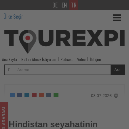
DE
EN
TR
Hindistan
Ülke Seçin
seyahatinin
ardından
beyninde
38
Ana Sayfa
Bülten Almak İstiyorum
Podcast
Video
İletişim
parazit
Ara
tespit
edildi
03.07.2026
-
Tourexpi,
ULUSLARARASI
sizler
Hindistan seyahatinin
Hindistan seyahatinin ardından beyninde 38 parazit tespit
edildi