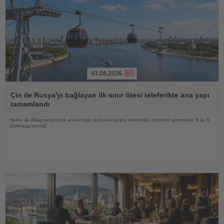
03.08.2026
Haberi
Oku
Çin ile Rusya'yı bağlayan ilk sınır ötesi teleferikte ana yapı
tamamlandı
Heihe ile Blagoveşçensk arasındaki yolculuk süresi teleferiğin hizmete girmesiyle 6 ila 8
dakikaya inecek