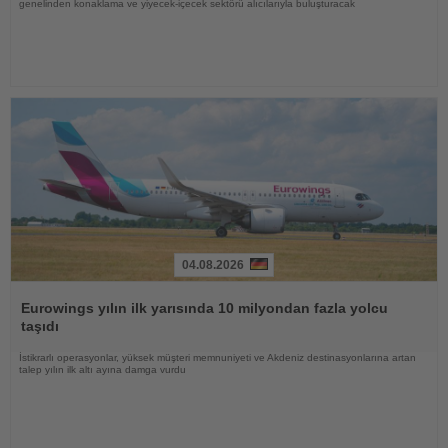
genelinden konaklama ve yiyecek-içecek sektörü alıcılarıyla buluşturacak
04.08.2026
Haberi
Oku
Eurowings yılın ilk yarısında 10 milyondan fazla yolcu
taşıdı
İstikrarlı operasyonlar, yüksek müşteri memnuniyeti ve Akdeniz destinasyonlarına artan
talep yılın ilk altı ayına damga vurdu