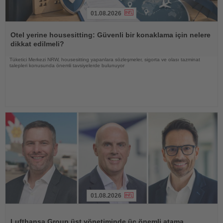
01.08.2026
Haberi
Oku
Otel yerine housesitting: Güvenli bir konaklama için nelere
dikkat edilmeli?
Tüketici Merkezi NRW, housesitting yapanlara sözleşmeler, sigorta ve olası tazminat
talepleri konusunda önemli tavsiyelerde bulunuyor
01.08.2026
Haberi
Oku
Lufthansa Group üst yönetiminde üç önemli atama