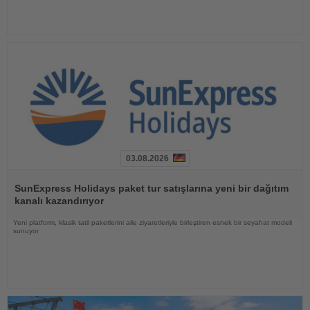
03.08.2026
Haberi
Oku
SunExpress Holidays paket tur satışlarına yeni bir dağıtım
kanalı kazandırıyor
Yeni platform, klasik tatil paketlerini aile ziyaretleriyle birleştiren esnek bir seyahat modeli
sunuyor