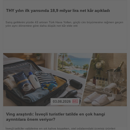
Haberi
Oku
THY yılın ilk yarısında 18,9 milyar lira net kâr açıkladı
Satış gelirlerini yüzde 43 artıran Türk Hava Yolları, güçlü ciro büyümesine rağmen geçen
yılın aynı dönemine göre daha düşük net kâr elde etti
03.08.2026
Haberi
Oku
Ving araştırdı: İsveçli turistler tatilde en çok hangi
ayrıntılara önem veriyor?
İsveçli tatilciler valizlerine en sık kahve koyarken, otel odalarındaki ücretsiz ürünleri