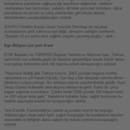
konaklama sektörüne sağlayacağı teşviklere değinerek, otellerin
uluslararası fuar tanıtımları, yabancı dil bilen personel istihdamı, dijital
pazarlama ve çevrim içi satış platformları gibi birçok alanda
desteklerden yararlanabileceğini söyledi.
İZSATU Yönetim Kurulu Üyesi Yasemin Demirtaş da seyahat
acentalarının artık yalnızca tatil değil, deneyim sattığını belirterek,
"Bundan 10 yıl sonra artık sağlıklı yaşamı pazarlayacağız." dedi.
Ege Bölgesi için yeni fırsat
ETİK Başkanı ve TÜROFED Başkan Yardımcısı Mehmet İşler, Türkiye
turizminin son yıllarda güçlü bir büyüme gösterdiğini ancak klasik deniz-
kum-güneş turizminin artık tek başına yeterli olmayacağını söyledi.
"Hepimizin bildiği gibi Türkiye turizmi, 2002 yılından bugüne müthiş
rakamlarla ve çift haneli büyüdü. Son beş yılda dünyada sekizincilikten
dördüncü sıraya yerleşti. Bu noktaya turizmi çeşitlendirerek geldik. Kum
Deniz Güneş'i kullandık ama doyma noktasına geldi. Farklı bir çıkış
kapısı yapmak zorundayız. Çünkü hedef 2030 yılında 100 milyon turist
ve 100 milyar dolar gelir." ifadelerini kullanan İşler, sağlık turizminin bu
hedefe ulaşmada önemli rol oynayacağını belirtti.
Yeni Esenlik Yönetmeliği'nin sektör açısından önemli bir boşluğu
dolduracağını ifade eden İşler, sağlık kuruluşları ile konaklama tesisleri
arasındaki iş birliğinin daha sağlam bir hukuki zemine kavuşacağını
söyledi.