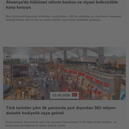
Oku
Almanya'da hükümet reform baskısı ve siyasi belirsizlikle
karşı karşıya
Merz hükümeti kapsamlı reformları sürdürürken, AfD'nin yükselişi ve zayıflayan kamuoyu
desteği Alman ekonomisi ve turizm sektörü açısından belirsizlik yaratıyor
03.08.2026
Haberi
Oku
Türk turistler yılın ilk yarısında yurt dışından 362 milyon
dolarlık hediyelik eşya getirdi
Ocak-haziran döneminde yurt dışı seyahat harcamaları 5,19 milyar dolar olurken, en
büyük pay konaklama ve yeme içmeye ayrıldı