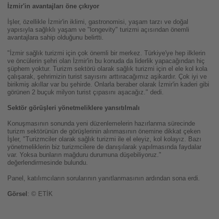
İzmir'in avantajları öne çıkıyor
İşler, özellikle İzmir'in iklimi, gastronomisi, yaşam tarzı ve doğal
yapısıyla sağlıklı yaşam ve "longevity" turizmi açısından önemli
avantajlara sahip olduğunu belirtti.
"İzmir sağlık turizmi için çok önemli bir merkez. Türkiye'ye hep ilklerin
ve öncülerin şehri olan İzmir'in bu konuda da liderlik yapacağından hiç
şüphem yoktur. Turizm sektörü olarak sağlık turizmi için el ele kol kola
çalışarak, şehrimizin turist sayısını arttıracağımız aşikardır. Çok iyi ve
birikmiş akıllar var bu şehirde. Onlarla beraber olarak İzmir'in kaderi gibi
görünen 2 buçuk milyon turist çıpasını aşacağız." dedi.
Sektör görüşleri yönetmeliklere yansıtılmalı
Konuşmasının sonunda yeni düzenlemelerin hazırlanma sürecinde
turizm sektörünün de görüşlerinin alınmasının önemine dikkat çeken
İşler, "Turizmciler olarak sağlık turizmi ile el eleyiz, kol kolayız. Bazı
yönetmeliklerin biz turizmcilere de danışılarak yapılmasında faydalar
var. Yoksa bunların mağduru durumuna düşebiliyoruz."
değerlendirmesinde bulundu.
Panel, katılımcıların sorularının yanıtlanmasının ardından sona erdi.
Görsel
: © ETİK