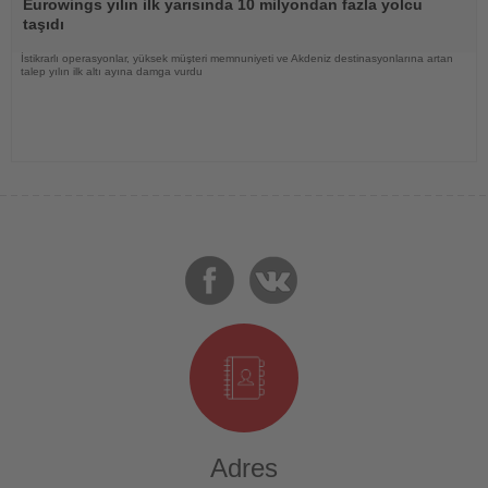
Oku
Eurowings yılın ilk yarısında 10 milyondan fazla yolcu
taşıdı
İstikrarlı operasyonlar, yüksek müşteri memnuniyeti ve Akdeniz destinasyonlarına artan
talep yılın ilk altı ayına damga vurdu
Adres