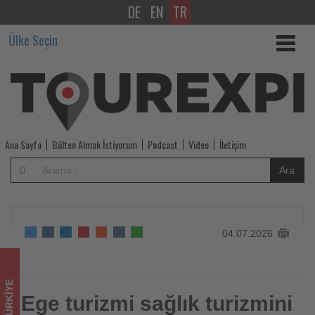
DE
EN
TR
Ege
Ülke Seçin
turizmi
sağlık
turizmini
yeni
Ana Sayfa
Bülten Almak İstiyorum
Podcast
Video
İletişim
büyüme
Ara
alanı
olarak
04.07.2026
görüyor
-
TÜRKIYE
Tourexpi,
Ege turizmi sağlık turizmini
Ege turizmi sağlık turizmini yeni büyüme alanı olarak görüyor