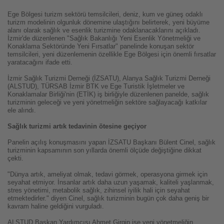
Ege Bölgesi turizm sektörü temsilcileri, deniz, kum ve güneş odaklı
turizm modelinin olgunluk dönemine ulaştığını belirterek, yeni büyüme
alanı olarak sağlık ve esenlik turizmine odaklanacaklarını açıkladı.
İzmir'de düzenlenen "Sağlık Bakanlığı Yeni Esenlik Yönetmeliği ve
Konaklama Sektöründe Yeni Fırsatlar" panelinde konuşan sektör
temsilcileri, yeni düzenlemenin özellikle Ege Bölgesi için önemli fırsatlar
yaratacağını ifade etti.
İzmir Sağlık Turizmi Derneği (İZSATU), Alanya Sağlık Turizmi Derneği
(ALSTUD), TÜRSAB İzmir BTK ve Ege Turistik İşletmeler ve
Konaklamalar Birliği'nin (ETİK) iş birliğiyle düzenlenen panelde, sağlık
turizminin geleceği ve yeni yönetmeliğin sektöre sağlayacağı katkılar
ele alındı.
Sağlık turizmi artık tedavinin ötesine geçiyor
Panelin açılış konuşmasını yapan İZSATU Başkanı Bülent Cinel, sağlık
turizminin kapsamının son yıllarda önemli ölçüde değiştiğine dikkat
çekti.
"Dünya artık, ameliyat olmak, tedavi görmek, operasyona girmek için
seyahat etmiyor. İnsanlar artık daha uzun yaşamak, kaliteli yaşlanmak,
stres yönetimi, metabolik sağlık, zihinsel iyilik hali için seyahat
etmektedirler." diyen Cinel, sağlık turizminin bugün çok daha geniş bir
kavram haline geldiğini vurguladı.
ALSTUD Başkan Yardımcısı Ahmet Girgin ise yeni yönetmeliğin