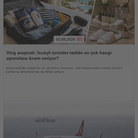
03.08.2026
Haberi
Oku
Ving araştırdı: İsveçli turistler tatilde en çok hangi
ayrıntılara önem veriyor?
İsveçli tatilciler valizlerine en sık kahve koyarken, otel odalarındaki ücretsiz ürünleri
yanlarına almamalarıyla da dikkat çekiyor