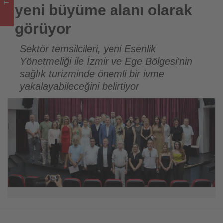
sizler
yeni büyüme alanı olarak
için
görüyor
turizmde
Sektör temsilcileri, yeni Esenlik
Yönetmeliği ile İzmir ve Ege Bölgesi'nin
olup
sağlık turizminde önemli bir ivme
bitenleri
yakalayabileceğini belirtiyor
takip
ediyor!