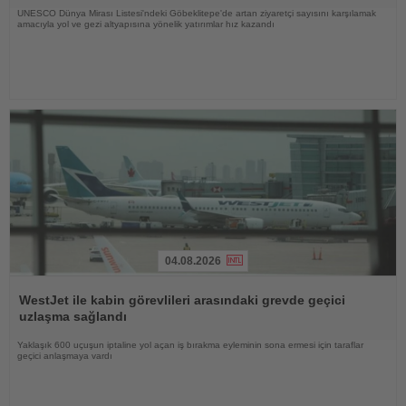
UNESCO Dünya Mirası Listesi'ndeki Göbeklitepe'de artan ziyaretçi sayısını karşılamak
amacıyla yol ve gezi altyapısına yönelik yatırımlar hız kazandı
04.08.2026
Haberi
Oku
WestJet ile kabin görevlileri arasındaki grevde geçici
uzlaşma sağlandı
Yaklaşık 600 uçuşun iptaline yol açan iş bırakma eyleminin sona ermesi için taraflar
geçici anlaşmaya vardı