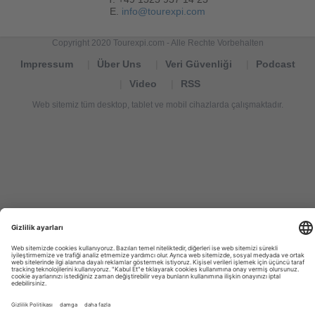
E.
info@tourexpi.com
Copyright 2020 Tourexpi.com - Alle Rechte Vorbehalten
Impressum
Über Uns
Veri Güvenliği
Podcast
Video
RSS
Web sitemiz tüm desktop, tablet ve mobil cihazlarda çalışmaktadır.
Tourexpi,
turizm
haberleri,
Reisebüros,
tourism
news,
noticias
de
turismo,
Tourismus
Nachrichten,
новости
туризма,
travel