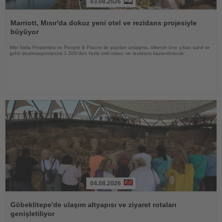
03.08.2026
Haberi
Oku
Marriott, Mısır'da dokuz yeni otel ve rezidans projesiyle
büyüyor
Misr Italia Properties ve People & Places ile yapılan anlaşma, ülkenin öne çıkan sahil ve
şehir destinasyonlarına 1.500'den fazla otel odası ve rezidans kazandıracak
04.08.2026
Haberi
Oku
Göbeklitepe'de ulaşım altyapısı ve ziyaret rotaları
genişletiliyor