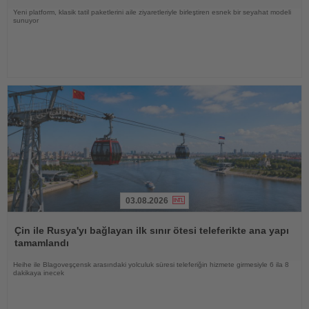
Yeni platform, klasik tatil paketlerini aile ziyaretleriyle birleştiren esnek bir seyahat modeli
sunuyor
03.08.2026
Haberi
Oku
Çin ile Rusya'yı bağlayan ilk sınır ötesi teleferikte ana yapı
tamamlandı
Heihe ile Blagoveşçensk arasındaki yolculuk süresi teleferiğin hizmete girmesiyle 6 ila 8
dakikaya inecek