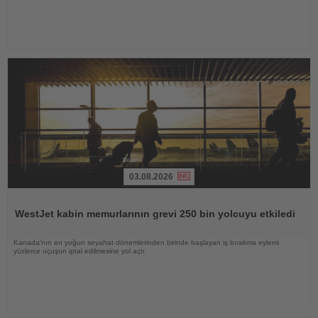
03.08.2026
Haberi
Oku
WestJet kabin memurlarının grevi 250 bin yolcuyu etkiledi
Kanada'nın en yoğun seyahat dönemlerinden birinde başlayan iş bırakma eylemi
yüzlerce uçuşun iptal edilmesine yol açtı