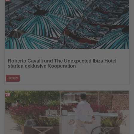
Lesen
Sie
Roberto Cavalli und The Unexpected Ibiza Hotel
die
starten exklusive Kooperation
Nachrichten
Hotels
„Roberto Cavalli Seaside“ wird zum neuen Hotspot für Glamour auf Ibiza.
30.07.2025