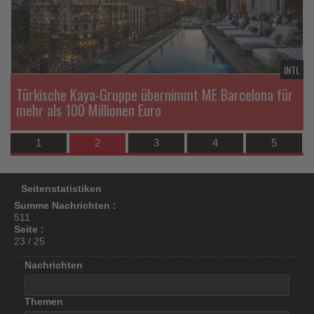
los
ist!
DE
INTL
Türkische Kaya-Gruppe übernimmt ME Barcelona für
mehr als 100 Millionen Euro
1
2
3
4
5
Seitenstatistiken
Summe Nachrichten :
511
Seite :
23 / 25
Nachrichten
Themen