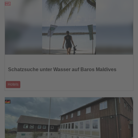
07.08.2025
Lesen
Sie
die
Schatzsuche unter Wasser auf Baros Maldives
Nachrichten
Hotels
Baros Maldives, bekannt für sein legendäres Hausriff, freut sich seine
wöchentliche Unt
07.08.2025