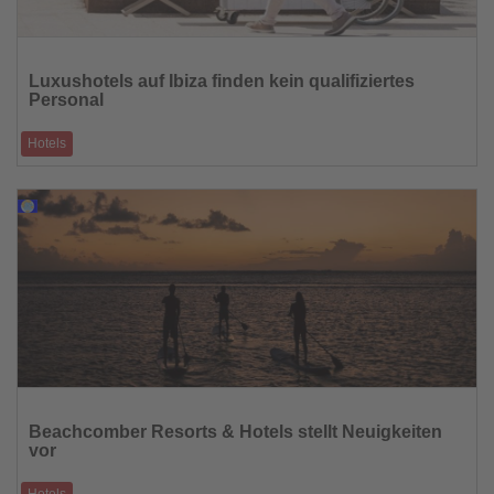
Lesen
Sie
Luxushotels auf Ibiza finden kein qualifiziertes
die
Personal
Nachrichten
Hotels
Die Hotellerie auf den Balearen – insbesondere auf Ibiza – hat sich in den
letzten Jah
29.07.2025
Lesen
Sie
Beachcomber Resorts & Hotels stellt Neuigkeiten
die
vor
Nachrichten