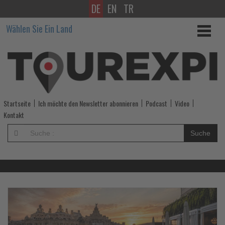
DE
EN
TR
Wissen,
Wählen Sie Ein Land
was
im
Tourismus
los
Startseite
Ich möchte den Newsletter abonnieren
Podcast
Video
ist!
Kontakt
-
Suche
Wissen,
was
im
Lesen
Le
Sie
Si
die
di
Tourismus
Nachrichten
Na