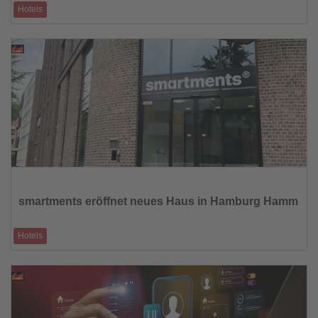
Hotels
Die b'mine hotels GmbH freut sich, die Ernennung von Patrick Rausch
zum Cluster Hotel Mana
06.08.2025
Lesen
Sie
die
smartments eröffnet neues Haus in Hamburg Hamm
Nachrichten
Hotels
Am 1. August hat smartments ein neues Haus im Hamburger Stadtteil
Hamm eröffnet. Mit 160
03.08.2025