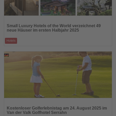
Lesen
Sie
Small Luxury Hotels of the World verzeichnet 49
die
neue Häuser im ersten Halbjahr 2025
Nachrichten
Hotels
Damit knüpft SLH an das Rekordjahr 2024 an, in dem sich 82 Häuser der
Marke angeschlosse
11.08.2025
Lesen
Sie
Kostenloser Golferlebnistag am 24. August 2025 im
die
Van der Valk Golfhotel Serrahn
Nachrichten