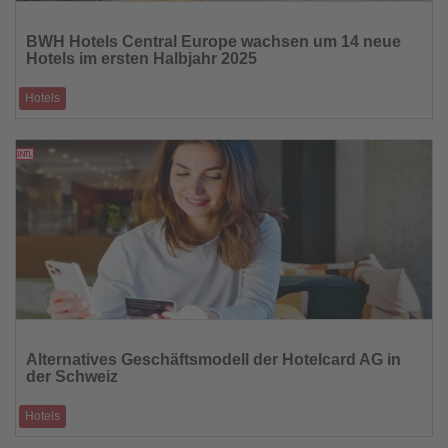
Lesen
Sie
BWH Hotels Central Europe wachsen um 14 neue
die
Hotels im ersten Halbjahr 2025
Nachrichten
Hotels
Von den hinzugewonnenen Häusern liegen zwölf in Deutschland und je ein
Hotel in Kroatien
12.08.2025
Lesen
Sie
Alternatives Geschäftsmodell der Hotelcard AG in
die
der Schweiz
Nachrichten
Hotels
Die Tourismusbranche steht seit Jahren unter dem Einfluss digitaler