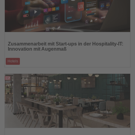
Lesen
Sie
Zusammenarbeit mit Start-ups in der Hospitality-IT:
die
Innovation mit Augenmaß
Nachrichten
Hotels
Ob Property Management, CRM oder KI-gestützte Gästeansprache –
Start-ups bringen frisc
01.08.2025
Lesen
Sie