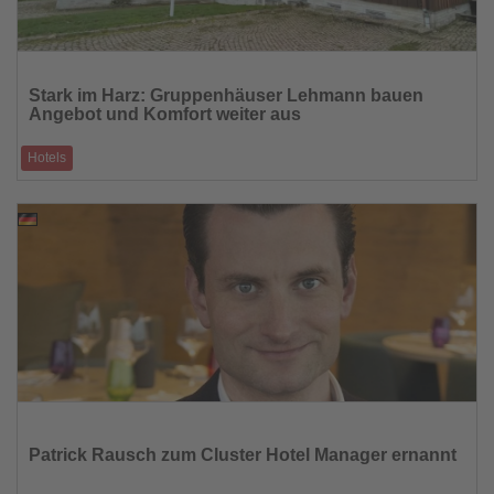
Lesen
Sie
Stark im Harz: Gruppenhäuser Lehmann bauen
die
Angebot und Komfort weiter aus
Nachrichten
Hotels
Mit 11 modernen Häusern, über 460 Betten und einem motivierten Team
von 40 Mitarbeitende
06.08.2025
Lesen
Sie
die
Patrick Rausch zum Cluster Hotel Manager ernannt
Nachrichten