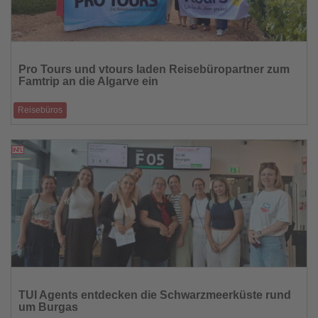
Lesen
Sie
Pro Tours und vtours laden Reisebüropartner zum
die
Famtrip an die Algarve ein
Nachrichten
Reisebüros
Informationsreise vermittelt Einblicke in Hotels, Natur und touristische
Highlights der po
03.07.2026
Lesen
Sie
TUI Agents entdecken die Schwarzmeerküste rund
die
um Burgas
Nachrichten