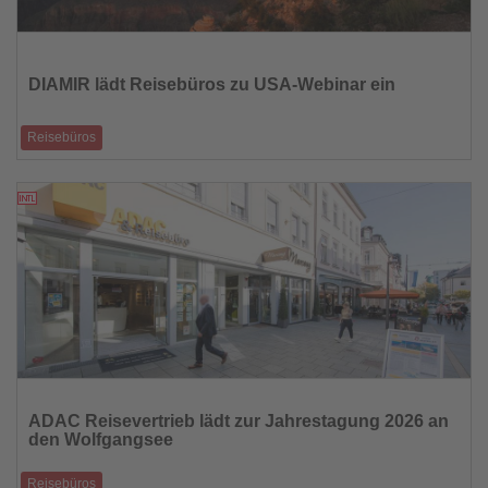
Lesen
Sie
die
DIAMIR lädt Reisebüros zu USA-Webinar ein
Nachrichten
Reisebüros
Kostenlose Schulung vermittelt Verkaufswissen rund um das Reiseland
USA
09.06.2026
Lesen
Sie
ADAC Reisevertrieb lädt zur Jahrestagung 2026 an
die
den Wolfgangsee
Nachrichten
Reisebüros