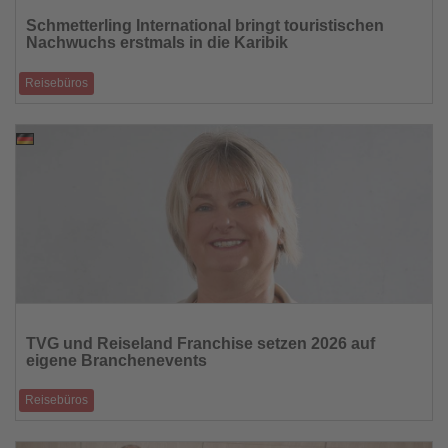
Sie
Schmetterling International bringt touristischen
die
Nachwuchs erstmals in die Karibik
Nachrichten
Reisebüros
YOUNGTALENTS-Inforeise führt junge Fachkräfte im Oktober 2026 in die
Dominikanische Repu
30.06.2026
Lesen
Sie
TVG und Reiseland Franchise setzen 2026 auf
die
eigene Branchenevents
Nachrichten
Reisebüros
Jubiläumstagung in München und Franchise-Partnertage auf der MS
Alena gehen dem gemeinsa