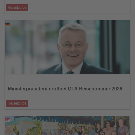
Reisebüros
LIVE Erleben-Tour vermittelt Reiseprofis Einblicke in Hotels und
Ausflugsmöglichkeiten de
02.07.2026
Lesen
Sie
die
Ministerpräsident eröffnet QTA Reisesommer 2026
Nachrichten
Reisebüros
Politische Wertschätzung unterstreicht Stellenwert des größten
Vertriebs-Events der Tou
02.07.2026