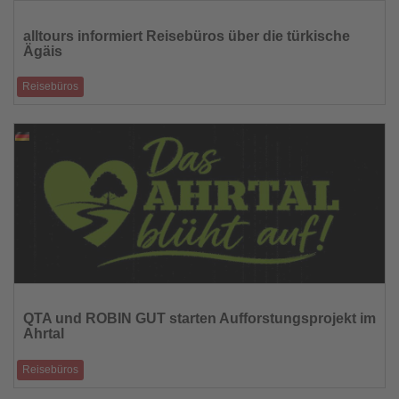
Lesen
Sie
alltours informiert Reisebüros über die türkische
die
Ägäis
Nachrichten
Reisebüros
Inforeise vermittelt Expedienten neue Eindrücke von Hotels, Kultur und
touristischer Infr
07.07.2026
Lesen
Sie
QTA und ROBIN GUT starten Aufforstungsprojekt im
die
Ahrtal
Nachrichten
Reisebüros
1.000 Bäume bilden den Auftakt für ein langfristiges Ziel von insgesamt