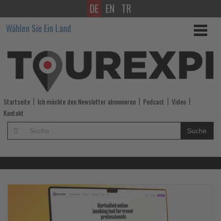
DE
EN
TR
Wissen,
Wählen Sie Ein Land
was
im
Tourismus
los
Startseite
Ich möchte den Newsletter abonnieren
Podcast
Video
ist!
Kontakt
-
Suche
Wissen,
was
im
Lesen
Le
Sie
Si
die
di
Tourismus
Nachrichten
Na