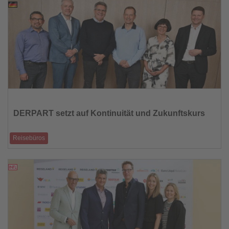
24.06.2026
Lesen
Sie
die
DERPART setzt auf Kontinuität und Zukunftskurs
Nachrichten
Reisebüros
Mitgliederversammlung bestätigt Aufsichtsrat und richtet den Blick auf
Wachstum, Digitali
23.06.2026