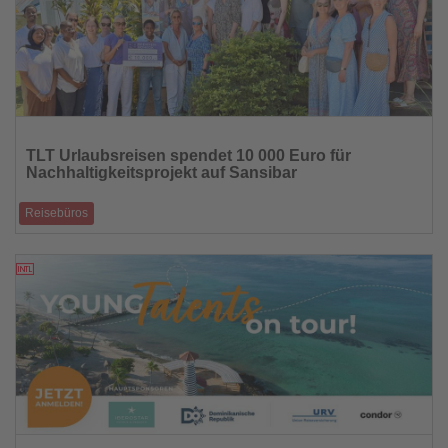
Lesen
Sie
TLT Urlaubsreisen spendet 10 000 Euro für
die
Nachhaltigkeitsprojekt auf Sansibar
Nachrichten
Reisebüros
Mobile Reiseprofis unterstützen erneut ein Projekt der TUI Care
Foundation für Umwelt- u
01.07.2026
Lesen