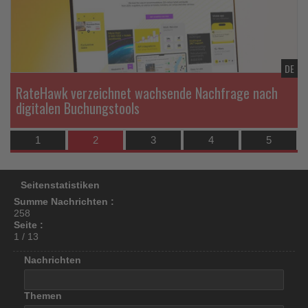
los
ist!
DE
DE
RateHawk verzeichnet wachsende Nachfrage nach
digitalen Buchungstools
1
2
3
4
5
Seitenstatistiken
Summe Nachrichten :
258
Seite :
1 / 13
Nachrichten
Themen