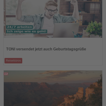
Lesen
Sie
die
TONI versendet jetzt auch Geburtstagsgrüße
Nachrichten
Reisebüros
Neue Funktion unterstützt Reisebüros bei der persönlichen
Kundenansprache
10.06.2026