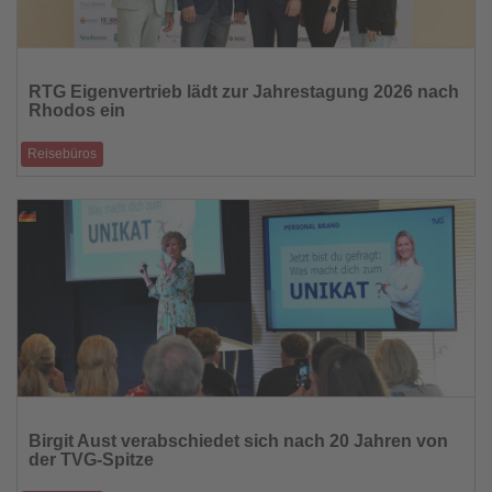
Lesen
Sie
RTG Eigenvertrieb lädt zur Jahrestagung 2026 nach
die
Rhodos ein
Nachrichten
Reisebüros
Unter dem Motto „STRONGER – READY FOR TOMORROW“ stehen
Austausch, Partnerschaften un
23.06.2026
Lesen
Sie
Birgit Aust verabschiedet sich nach 20 Jahren von
die
der TVG-Spitze
Nachrichten