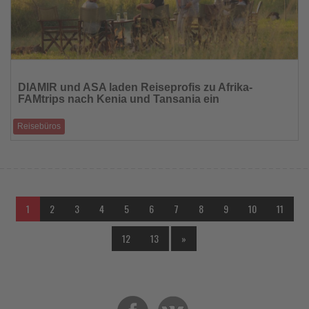
Lesen
Sie
DIAMIR und ASA laden Reiseprofis zu Afrika-
die
FAMtrips nach Kenia und Tansania ein
Nachrichten
Reisebüros
Zwölf Expedienten pro Reise erkunden im Herbst 2026 die Tierwelt
Ostafrikas
1
2
3
4
5
6
7
8
9
10
11
12
13
»