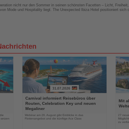
peration nicht nur den Sommer in seinen schönsten Facetten – Licht, Freihei
 von Mode und Hospitality liegt. The Unexpected Ibiza Hotel positioniert sich 
Nachrichten
31.07.2026
Lesen
Lesen
Carnival informiert Reisebüros über
Sie
Sie
Mit 
Routen, Celebration Key und neuen
die
die
Welte
Megaliner
Nachrichten
Nachri
die
Webinar am 26. August gibt Einblicke in das
27 neue
 setzen
Flottenangebot und die künftige Ace Class
Möglichk
zu verb