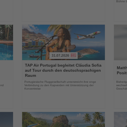
Bühne b
31.07.2026
Lesen
Lesen
TAP Air Portugal begleitet Cláudia Sofia
Sie
Sie
Matt
auf Tour durch den deutschsprachigen
die
die
Posit
Raum
Nachrichten
Nachri
Portugiesische Fluggesellschaft unterstreicht ihre enge
Bisherig
und
Verbindung zu den Kapverden mit Unterstützung der
wechselt
Konzertreise
Geschäf