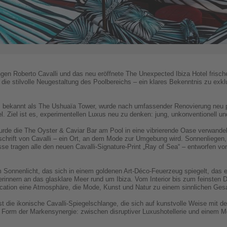
ingen Roberto Cavalli und das neu eröffnete The Unexpected Ibiza Hotel frisc
die stilvolle Neugestaltung des Poolbereichs – ein klares Bekenntnis zu exk
 bekannt als The Ushuaïa Tower, wurde nach umfassender Renovierung neu pos
 Ziel ist es, experimentellen Luxus neu zu denken: jung, unkonventionell un
rde die The Oyster & Caviar Bar am Pool in eine vibrierende Oase verwandel
ndschrift von Cavalli – ein Ort, an dem Mode zur Umgebung wird. Sonnenliege
sse tragen alle den neuen Cavalli-Signature-Print „Ray of Sea“ – entworfen von
m Sonnenlicht, das sich in einem goldenen Art-Déco-Feuerzeug spiegelt, das ei
rinnern an das glasklare Meer rund um Ibiza. Vom Interior bis zum feinsten D
cation eine Atmosphäre, die Mode, Kunst und Natur zu einem sinnlichen Gesa
st die ikonische Cavalli-Spiegelschlange, die sich auf kunstvolle Weise mit
ue Form der Markensynergie: zwischen disruptiver Luxushotellerie und einem M