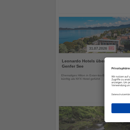
31.07.2026
Lesen
Sie
Leonardo Hotels übernimmt Hotel
die
Genfer See
Nachrichten
Ehemaliges Hilton in Evian-les-Bains wird modernisi
künftig als NYX Hotel geführt