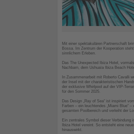
Mit einer spektakulären Partnerschaft br
Bossa. Im Zentrum der Kooperation steht 
sinnlichem Erleben.
Das The Unexpected Ibiza Hotel, vormals
Nachbarn, dem Ushuaïa Ibiza Beach Hotel.
In Zusammenarbeit mit Roberto Cavalli wu
der Insel mit der charakteristischen Ha
der exklusive Whirlpool auf der VIP-Terra
für den Sommer 2025.
Das Design „Ray of Sea“ ist inspiriert vo
Farben – ein leuchtendes „Miami Blue“ – e
gesamten Poolbereich und verleiht der Lo
Ein zentrales Symbol dieser Verbindung i
Ibiza Hotel vereint. So entsteht eine ne
hinauswirkt.