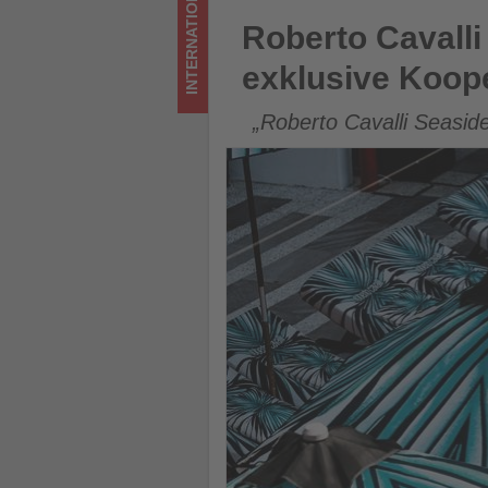
INTERNATIONAL
Wissen,
Roberto Cavalli und The Unex
Roberto Cavalli
was
exklusive Koop
im
„Roberto Cavalli Seasid
Tourismus
los
ist!