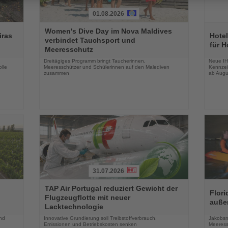
01.08.2026
Lesen
Lesen
Women's Dive Day im Nova Maldives
Sie
Sie
iras
Hotel
verbindet Tauchsport und
die
die
für H
Meeresschutz
Nachrichten
Nachri
Dreitägiges Programm bringt Taucherinnen,
Neue IH
lle
Meeresschützer und Schülerinnen auf den Malediven
Kennzei
zusammen
ab Augu
31.07.2026
Lesen
Lesen
TAP Air Portugal reduziert Gewicht der
Sie
Sie
Flori
Flugzeugflotte mit neuer
die
die
auße
Lacktechnologie
Nachrichten
Nachri
und
Innovative Grundierung soll Treibstoffverbrauch,
Jakobsm
Emissionen und Betriebskosten senken
Meeress