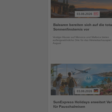
03.08.2026
Lesen
Sie
Balearen bereiten sich auf die tota
die
Sonnenfinsternis vor
Nachrichten
Vestige-Häuser auf Menorca und Mallorca bieten
außergewöhnliche Orte für das Himmelsschauspiel
August
03.08.2026
Lesen
Sie
SunExpress Holidays erweitert Ver
die
für Pauschalreisen
Nachrichten