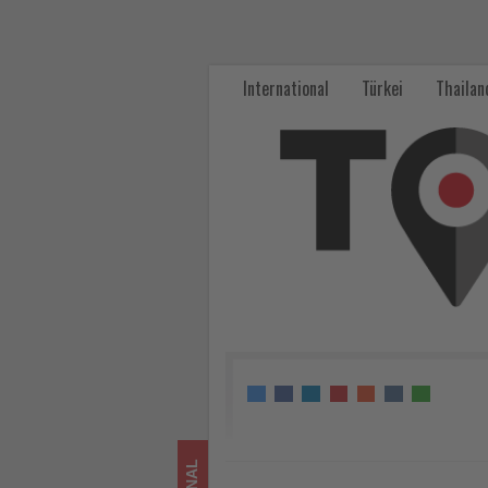
Roberto
Cavalli
International
Türkei
Thailan
und
The
Unexpected
Ibiza
Hotel
starten
exklusive
Kooperation
-