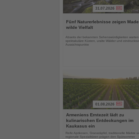
31.07.2026
Lesen
Sie
Fünf Naturerlebnisse zeigen Made
die
wilde Vielfalt
Nachrichten
Abseits der bekannten Sehenswürdigkeiten warten
spektakuläre Küsten, uralte Wälder und eindrucksvo
Aussichtspunkte
01.08.2026
Lesen
Armeniens Erntezeit lädt zu
Sie
kulinarischen Entdeckungen im
die
Kaukasus ein
Nachrichten
Reife Aprikosen, Granatäpfel, traditionelle Märkte 
regionale Spezialitäten prägen den Spätsommer