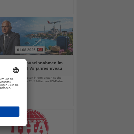
01.08.2026
ei hält Tourismuseinnahmen im
n Halbjahr auf Vorjahresniveau
chten
lionen Besucher sorgten in den ersten sechs
 für Einnahmen von 25,7 Milliarden US-Dollar