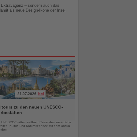
t, Extravaganz – sondern auch das
damit als neue Design-Ikone der Insel.
31.07.2026
alltours zu den neuen UNESCO-
rbestätten
chten
 UNESCO-Stätten eröffnen Reisenden zusätzliche
eiten, Kultur- und Naturerlebnisse mit dem Urlaub
inden