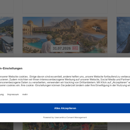
31.07.2026
Lesen
Lesen
Sie
Sie
 am
Webinarreihe vermittelt Reiseexperten
Türk
die
die
Wissen über Oman
erste
Nachrichten
Nachri
ert und
Drei Online-Seminare beleuchten Landschaften, Kultur,
25,8 Mil
Flugverbindungen und außergewöhnliche Reiseformen im
Monaten
Sultanat