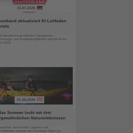
31.07.2026
verband aktualisiert KI-Leitfaden
otels
chten
A-Handreichung erläutert Transparenz-,
chnungs- und Kompetenzpflichten des EU AI Act
st 2026
01.08.2026
das Sommer lockt mit drei
rgewöhnlichen Naturerlebnissen
chten
uscheln, leuchtende Lagunen und
childkröten machen den Sunshine State zur