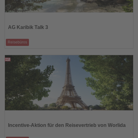
Lesen
Sie
die
AG Karibik Talk 3
Nachrichten
Reisebüros
Beliebtes Webinarformat widmet sich dem Thema Luxus
20.05.2026
Lesen
Sie
die
Incentive-Aktion für den Reisevertrieb von Worlida
Nachrichten