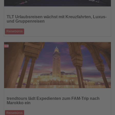
Lesen
Sie
TLT Urlaubsreisen wächst mit Kreuzfahrten, Luxus-
die
und Gruppenreisen
Nachrichten
Reisebüros
Jahrestagung in Albanien bringt über 300 mobile Reiseberater
zusammen und markiert den st
24.04.2026
Lesen
Sie
trendtours lädt Expedienten zum FAM-Trip nach
die
Marokko ein
Nachrichten
Reisebüros