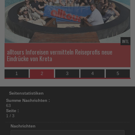
die
di
los
Nachrichten
Na
ist!
TL
INTL
alltours Inforeisen vermitteln Reiseprofis neue
n
Eindrücke von Kreta
1
2
3
4
5
Seitenstatistiken
Summe Nachrichten :
63
Seite :
1 / 3
Nachrichten