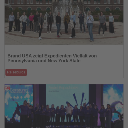
Lesen
Sie
Brand USA zeigt Expedienten Vielfalt von
die
Pennsylvania und New York State
Nachrichten
Reisebüros
Gemeinsam mit der Willy Scharnow-Stiftung hat Brand USA zwölf
Reiseverkäufer aus Deutsch
28.04.2026