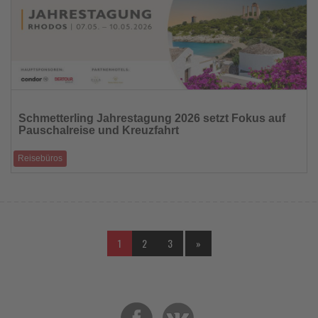
Lesen
Sie
Schmetterling Jahrestagung 2026 setzt Fokus auf
die
Pauschalreise und Kreuzfahrt
Nachrichten
Reisebüros
Zwei Panels greifen Markttrends, Produktstrategien und veränderte
Kundenanforderungen auf
1
2
3
»