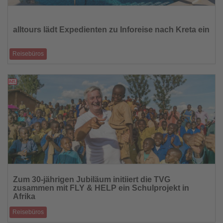
Lesen
Sie
die
alltours lädt Expedienten zu Inforeise nach Kreta ein
Nachrichten
Reisebüros
Reisebüromitarbeiter entdecken vom 7. bis 10. Mai neue Hotels und das
touristische Angebo
11.03.2026
Lesen
Sie
Zum 30-jährigen Jubiläum initiiert die TVG
die
zusammen mit FLY & HELP ein Schulprojekt in
Nachrichten
Afrika
Reisebüros