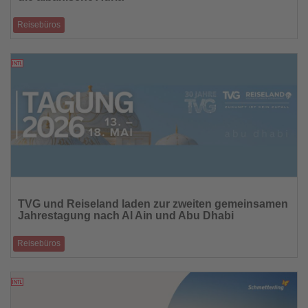
Reisebüros
Bereits über 300 Anmeldungen für Branchentreffen im Meliá Durrës
Albania
18.02.2026
Lesen
Sie
TVG und Reiseland laden zur zweiten gemeinsamen
die
Jahrestagung nach Al Ain und Abu Dhabi
Nachrichten
Reisebüros
Impulse zu KI, Digitalisierung und Generationenwechsel auf dem
Programm
16.02.2026