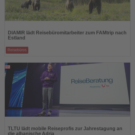
Lesen
Sie
DIAMIR lädt Reisebüromitarbeiter zum FAMtrip nach
die
Estland
Nachrichten
Reisebüros
Expedientenreise verbindet Naturerlebnisse und Produktkenntnis
25.02.2026
Lesen
Sie
TLTU lädt mobile Reiseprofis zur Jahrestagung an
die
die albanische Adria
Nachrichten