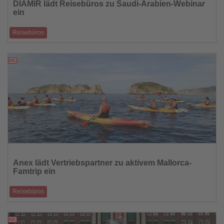
DIAMIR lädt Reisebüros zu Saudi-Arabien-Webinar
die
ein
Nachrichten
Reisebüros
Das kostenlose Online-Seminar am 19. Mai vermittelt Reisebüro-
Mitarbeitenden Verkaufsimpu
09.05.2026
Lesen
Sie
Anex lädt Vertriebspartner zu aktivem Mallorca-
die
Famtrip ein
Nachrichten
Reisebüros
Kajaktouren, Wanderungen und Hotelbesichtigungen standen beim
Inforeisen-Auftakt auf Mallo
07.05.2026