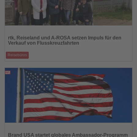
Lesen
Sie
rtk, Reiseland und A-ROSA setzen Impuls für den
die
Verkauf von Flusskreuzfahrten
Nachrichten
Reisebüros
Sechstägige Tour verbindet Produktschulung, persönliche
Reiseerfahrung und konkrete Verk
15.04.2026
Lesen
Sie
Brand USA startet globales Ambassador-Programm
die