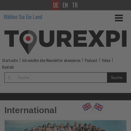
DE
EN
TR
Wissen,
Wählen Sie Ein Land
was
im
Tourismus
los
Startseite
Ich möchte den Newsletter abonnieren
Podcast
Video
ist!
Kontakt
-
Suche
Wissen,
was
International
im
Tourismus
Lesen
Le
Sie
Si