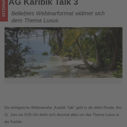
INTERNATIONAL
AG Karibik Talk 3
AG Karibik Talk 3
Beliebtes Webinarformat widmet sich
dem Thema Luxus
Die erfolgreiche Webinarreihe „Karibik Talk“ geht in die dritte Runde. Am
11. Juni um 9:00 Uhr dreht sich diesmal alles um das Thema Luxus in
der Karibik.