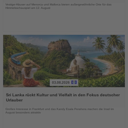
Vestige-Häuser auf Menorca und Mallorca bieten außergewöhnliche Orte für das
Himmelsschauspiel am 12. August
03.08.2026
Lesen
Sie
Sri Lanka rückt Kultur und Vielfalt in den Fokus deutscher
die
Urlauber
Nachrichten
Großes Interesse in Frankfurt und das Kandy Esala Perahera machen die Insel im
August besonders attraktiv