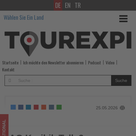
DE
EN
TR
AG
Wählen Sie Ein Land
Karibik
Talk
3
-
Startseite
Ich möchte den Newsletter abonnieren
Podcast
Video
Wissen,
Kontakt
was
Suche
im
Tourismus
25.05.2026
los
ist!