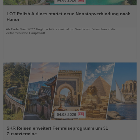
04.08.2026
Lesen
Sie
LOT Polish Airlines startet neue Nonstopverbindung nach
die
Hanoi
Nachrichten
Ab Ende März 2027 fliegt die Airline dreimal pro Woche von Warschau in die
vietnamesische Hauptstadt
04.08.2026
Lesen
Sie
SKR Reisen erweitert Fernreiseprogramm um 31
die
Zusatztermine
Nachrichten