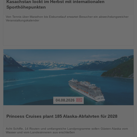
Sie
Kasachstan lockt im Herbst mit internationalen
die
Sporthöhepunkten
Nachrichten
Von Tennis über Marathon bis Eiskunstlauf erwartet Besucher ein abwechslungsreicher
Veranstaltungskalender
04.08.2026
Lesen
Sie
Princess Cruises plant 185 Alaska-Abfahrten für 2028
die
Nachrichten
Acht Schiffe, 14 Routen und umfangreiche Landprogramme sollen Gästen Alaska vom
Wasser und vom Landesinneren aus erschließen