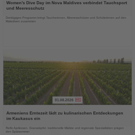
Sie
Women's Dive Day im Nova Maldives verbindet Tauchsport
die
und Meeresschutz
Nachrichten
Dreitägiges Programm bringt Taucherinnen, Meeresschützer und Schülerinnen auf den
Malediven zusammen
01.08.2026
Lesen
Sie
Armeniens Erntezeit lädt zu kulinarischen Entdeckungen
die
im Kaukasus ein
Nachrichten
Reife Aprikosen, Granatäpfel, traditionelle Märkte und regionale Spezialitäten prägen
den Spätsommer