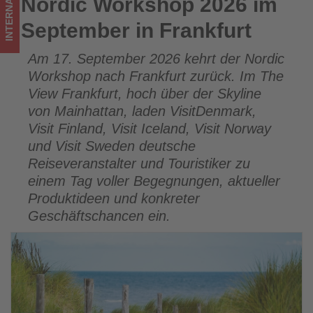
INTERNATIONAL
Nordic Workshop 2026 im
Nordic Workshop 2026 im September in Frankfurt
Tourismus
September in Frankfurt
los
Am 17. September 2026 kehrt der Nordic
ist!
Workshop nach Frankfurt zurück. Im The
View Frankfurt, hoch über der Skyline
von Mainhattan, laden VisitDenmark,
Visit Finland, Visit Iceland, Visit Norway
und Visit Sweden deutsche
Reiseveranstalter und Touristiker zu
einem Tag voller Begegnungen, aktueller
Produktideen und konkreter
Geschäftschancen ein.