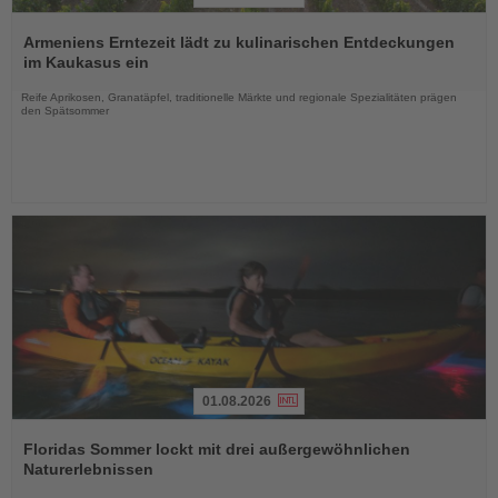
Lesen
Sie
Armeniens Erntezeit lädt zu kulinarischen Entdeckungen
die
im Kaukasus ein
Nachrichten
Reife Aprikosen, Granatäpfel, traditionelle Märkte und regionale Spezialitäten prägen
den Spätsommer
01.08.2026
Lesen
Sie
Floridas Sommer lockt mit drei außergewöhnlichen
die
Naturerlebnissen
Nachrichten