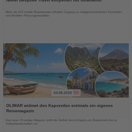
NAAR Bespoke Travel kooperiert mit solamento
die
Nachrichten
Mehr als 470 mobile Reiseberater erhalten Zugang zu maßgeschneiderten Fernreisen
und flexiblen Planungsmodellen
04.08.2026
Lesen
Sie
OLIMAR widmet den Kapverden erstmals ein eigenes
die
Reisemagazin
Nachrichten
Das neue 20-seitige Magazin stellt die Vielfalt des Archipels von Badeinseln bis zu
Vulkanlandschaften vor