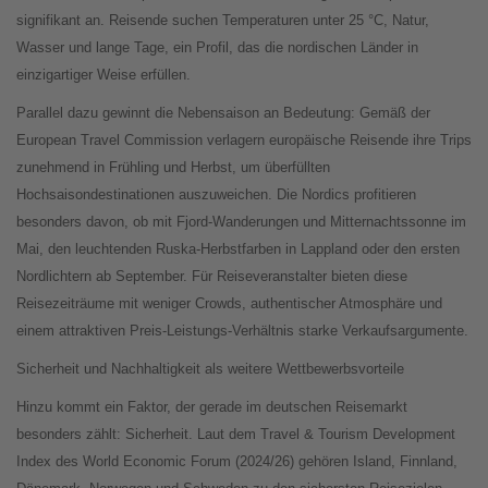
signifikant an. Reisende suchen Temperaturen unter 25 °C, Natur,
Wasser und lange Tage, ein Profil, das die nordischen Länder in
einzigartiger Weise erfüllen.
Parallel dazu gewinnt die Nebensaison an Bedeutung: Gemäß der
European Travel Commission verlagern europäische Reisende ihre Trips
zunehmend in Frühling und Herbst, um überfüllten
Hochsaisondestinationen auszuweichen. Die Nordics profitieren
besonders davon, ob mit Fjord-Wanderungen und Mitternachtssonne im
Mai, den leuchtenden Ruska-Herbstfarben in Lappland oder den ersten
Nordlichtern ab September. Für Reiseveranstalter bieten diese
Reisezeiträume mit weniger Crowds, authentischer Atmosphäre und
einem attraktiven Preis-Leistungs-Verhältnis starke Verkaufsargumente.
Sicherheit und Nachhaltigkeit als weitere Wettbewerbsvorteile
Hinzu kommt ein Faktor, der gerade im deutschen Reisemarkt
besonders zählt: Sicherheit. Laut dem Travel & Tourism Development
Index des World Economic Forum (2024/26) gehören Island, Finnland,