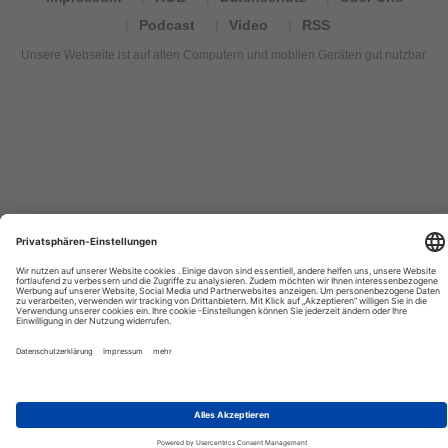
Podcast
Video
RSS
Unsere Webseite ist auf allen Computern und mobilen Geräten gut nutzbar.
Tourexpi,
turizm
haberleri,
Reisebüros,
tourism
news,
noticias
de
turismo,
Tourismus
Nachrichten,
новости
туризма,
travel
tourism
news,
international
tourism
news,