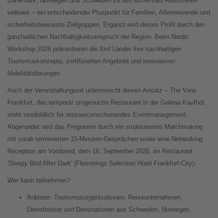
Dänemark, Norwegen und Schweden zu den sichersten Reisezielen
weltweit – ein entscheidender Pluspunkt für Familien, Alleinreisende und
sicherheitsbewusste Zielgruppen. Ergänzt wird dieses Profil durch den
ganzheitlichen Nachhaltigkeitsanspruch der Region: Beim Nordic
Workshop 2026 präsentieren die fünf Länder ihre nachhaltigen
Tourismuskonzepte, zertifizierten Angebote und innovativen
Mobilitätslösungen.
Auch der Veranstaltungsort unterstreicht diesen Ansatz – The View
Frankfurt, das temporär umgenutzte Restaurant in der Galeria Kaufhof,
steht sinnbildlich für ressourcenschonendes Eventmanagement.
Abgerundet wird das Programm durch ein strukturiertes Matchmaking
mit vorab terminierten 15-Minuten-Gesprächen sowie eine Networking
Reception am Vorabend, dem 16. September 2026, im Restaurant
'Sleepy Bird After Dark' (Flemmings Selection Hotel Frankfurt-City).
Wer kann teilnehmen?
Anbieter: Tourismusorganisationen, Reiseunternehmen,
Dienstleister und Destinationen aus Schweden, Norwegen,