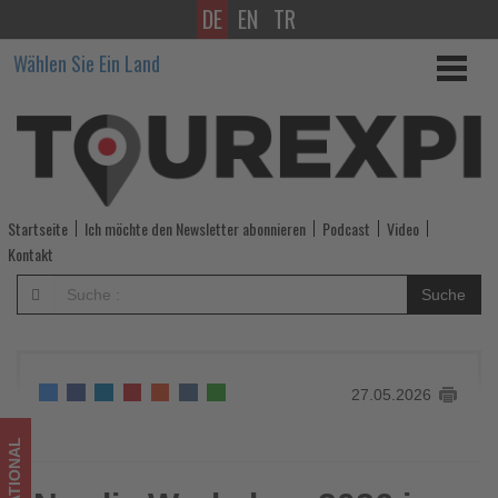
DE
EN
TR
Nordic
Wählen Sie Ein Land
Workshop
2026
im
September
Startseite
Ich möchte den Newsletter abonnieren
Podcast
Video
in
Kontakt
Frankfurt
Suche
-
Wissen,
27.05.2026
was
im