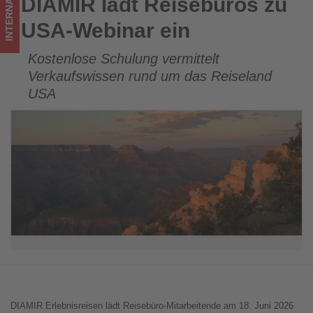
INTERNATIONAL
DIAMIR lädt Reisebüros zu
DIAMIR lädt Reisebüros zu USA-Webinar ein
Tourismus
USA-Webinar ein
los
Kostenlose Schulung vermittelt
ist!
Verkaufswissen rund um das Reiseland
USA
DIAMIR Erlebnisreisen lädt Reisebüro-Mitarbeitende am 18. Juni 2026