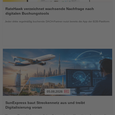
Lesen
Sie
RateHawk verzeichnet wachsende Nachfrage nach
die
digitalen Buchungstools
Nachrichten
Jeder dritte regelmäßig buchende DACH-Partner nutzt bereits die App der B2B-Plattform
05.08.2026
Lesen
Sie
SunExpress baut Streckennetz aus und treibt
die
Digitalisierung voran
Nachrichten