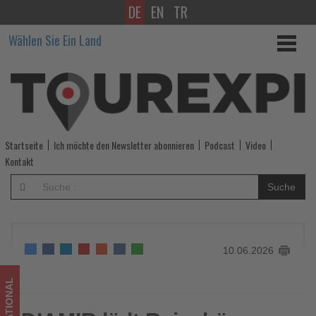
DE
EN
TR
DIAMIR
Wählen Sie Ein Land
lädt
Reisebüros
zu
USA-
Startseite
Ich möchte den Newsletter abonnieren
Podcast
Video
Webinar
Kontakt
ein
Suche
-
Wissen,
10.06.2026
was
im