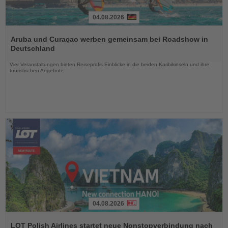
04.08.2026
Lesen
Sie
Aruba und Curaçao werben gemeinsam bei Roadshow in
die
Deutschland
Nachrichten
Vier Veranstaltungen bieten Reiseprofis Einblicke in die beiden Karibikinseln und ihre
touristischen Angebote
04.08.2026
Lesen
Sie
LOT Polish Airlines startet neue Nonstopverbindung nach