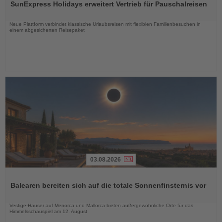
SunExpress Holidays erweitert Vertrieb für Pauschalreisen
die
Nachrichten
Neue Plattform verbindet klassische Urlaubsreisen mit flexiblen Familienbesuchen in
einem abgesicherten Reisepaket
03.08.2026
Lesen
Sie
Balearen bereiten sich auf die totale Sonnenfinsternis vor
die
Nachrichten
Vestige-Häuser auf Menorca und Mallorca bieten außergewöhnliche Orte für das
Himmelsschauspiel am 12. August