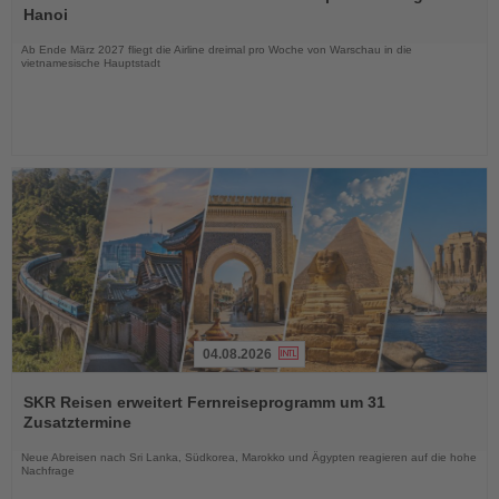
die
Hanoi
Nachrichten
Ab Ende März 2027 fliegt die Airline dreimal pro Woche von Warschau in die
vietnamesische Hauptstadt
04.08.2026
Lesen
Sie
SKR Reisen erweitert Fernreiseprogramm um 31
die
Zusatztermine
Nachrichten
Neue Abreisen nach Sri Lanka, Südkorea, Marokko und Ägypten reagieren auf die hohe
Nachfrage