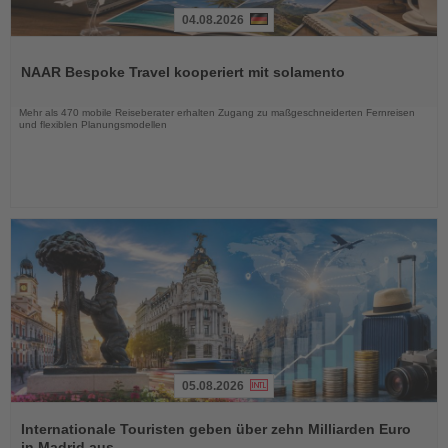
04.08.2026
Lesen
Sie
NAAR Bespoke Travel kooperiert mit solamento
die
Nachrichten
Mehr als 470 mobile Reiseberater erhalten Zugang zu maßgeschneiderten Fernreisen
und flexiblen Planungsmodellen
05.08.2026
Lesen
Sie
Internationale Touristen geben über zehn Milliarden Euro
die
in Madrid aus