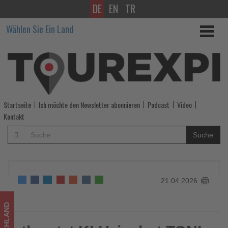
DE
EN
TR
rtk
Wählen Sie Ein Land
setzt
KI-
Voicebot
TONI
Startseite
Ich möchte den Newsletter abonnieren
Podcast
Video
im
Kontakt
Telefonsupport
Suche
ein
-
21.04.2026
Wissen,
was