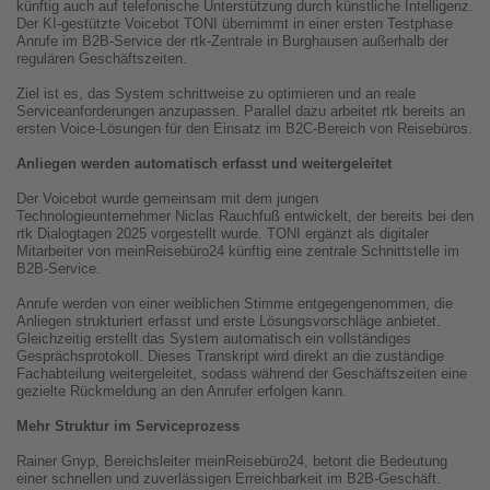
künftig auch auf telefonische Unterstützung durch künstliche Intelligenz.
Der KI-gestützte Voicebot TONI übernimmt in einer ersten Testphase
Anrufe im B2B-Service der rtk-Zentrale in Burghausen außerhalb der
regulären Geschäftszeiten.
Ziel ist es, das System schrittweise zu optimieren und an reale
Serviceanforderungen anzupassen. Parallel dazu arbeitet rtk bereits an
ersten Voice-Lösungen für den Einsatz im B2C-Bereich von Reisebüros.
Anliegen werden automatisch erfasst und weitergeleitet
Der Voicebot wurde gemeinsam mit dem jungen
Technologieunternehmer Niclas Rauchfuß entwickelt, der bereits bei den
rtk Dialogtagen 2025 vorgestellt wurde. TONI ergänzt als digitaler
Mitarbeiter von meinReisebüro24 künftig eine zentrale Schnittstelle im
B2B-Service.
Anrufe werden von einer weiblichen Stimme entgegengenommen, die
Anliegen strukturiert erfasst und erste Lösungsvorschläge anbietet.
Gleichzeitig erstellt das System automatisch ein vollständiges
Gesprächsprotokoll. Dieses Transkript wird direkt an die zuständige
Fachabteilung weitergeleitet, sodass während der Geschäftszeiten eine
gezielte Rückmeldung an den Anrufer erfolgen kann.
Mehr Struktur im Serviceprozess
Rainer Gnyp, Bereichsleiter meinReisebüro24, betont die Bedeutung
einer schnellen und zuverlässigen Erreichbarkeit im B2B-Geschäft.