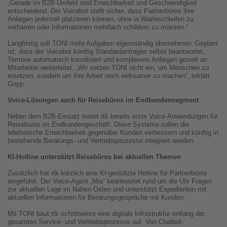
„Gerade im B2B-Umfeld sind Erreichbarkeit und Geschwindigkeit
entscheidend. Der Voicebot stellt sicher, dass Partnerbüros ihre
Anliegen jederzeit platzieren können, ohne in Warteschleifen zu
verharren oder Informationen mehrfach schildern zu müssen.“
Langfristig soll TONI mehr Aufgaben eigenständig übernehmen. Geplant
ist, dass der Voicebot künftig Standardanfragen selbst beantwortet,
Termine automatisch koordiniert und komplexere Anliegen gezielt an
Mitarbeiter weiterleitet. „Wir setzen TONI nicht ein, um Menschen zu
ersetzen, sondern um ihre Arbeit noch wirksamer zu machen“, erklärt
Gnyp.
Voice-Lösungen auch für Reisebüros im Endkundensegment
Neben dem B2B-Einsatz testet rtk bereits erste Voice-Anwendungen für
Reisebüros im Endkundengeschäft. Diese Systeme sollen die
telefonische Erreichbarkeit gegenüber Kunden verbessern und künftig in
bestehende Beratungs- und Vertriebsprozesse integriert werden.
KI-Hotline unterstützt Reisebüros bei aktuellen Themen
Zusätzlich hat rtk kürzlich eine KI-gestützte Hotline für Partnerbüros
eingeführt. Der Voice-Agent „Mia“ beantwortet rund um die Uhr Fragen
zur aktuellen Lage im Nahen Osten und unterstützt Expedienten mit
aktuellen Informationen für Beratungsgespräche mit Kunden.
Mit TONI baut rtk schrittweise eine digitale Infrastruktur entlang der
gesamten Service- und Vertriebsprozesse auf. Von Chatbot-