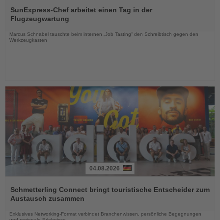
Lesen
Sie
SunExpress-Chef arbeitet einen Tag in der
die
Flugzeugwartung
Nachrichten
Marcus Schnabel tauschte beim internen „Job Tasting“ den Schreibtisch gegen den
Werkzeugkasten
04.08.2026
Lesen
Sie
Schmetterling Connect bringt touristische Entscheider zum
die
Austausch zusammen
Nachrichten
Exklusives Networking-Format verbindet Branchenwissen, persönliche Begegnungen
und regionale Erlebnisse