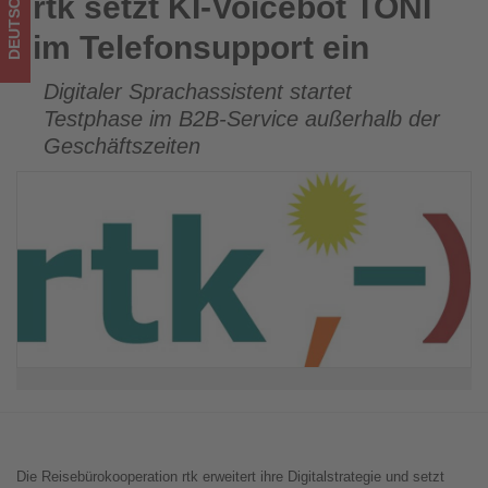
DEUTSCHLAND
rtk setzt KI-Voicebot TONI
rtk setzt KI-Voicebot TONI im Telefonsupport ein
im
im Telefonsupport ein
Tourismus
Digitaler Sprachassistent startet
los
Testphase im B2B-Service außerhalb der
ist!
Geschäftszeiten
Die Reisebürokooperation rtk erweitert ihre Digitalstrategie und setzt