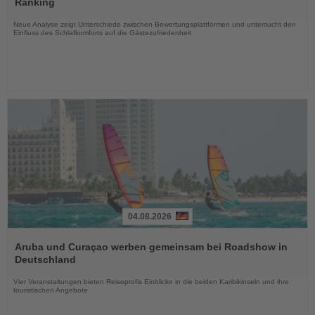
Ranking
Nachrichten
Neue Analyse zeigt Unterschiede zwischen Bewertungsplattformen und untersucht den
Einfluss des Schlafkomforts auf die Gästezufriedenheit
04.08.2026
Lesen
Sie
Aruba und Curaçao werben gemeinsam bei Roadshow in
die
Deutschland
Nachrichten
Vier Veranstaltungen bieten Reiseprofis Einblicke in die beiden Karibikinseln und ihre
touristischen Angebote