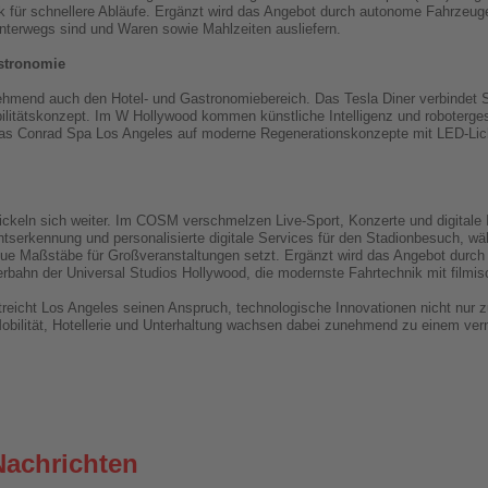
k für schnellere Abläufe. Ergänzt wird das Angebot durch autonome Fahrzeug
unterwegs sind und Waren sowie Mahlzeiten ausliefern.
astronomie
hmend auch den Hotel- und Gastronomiebereich. Das Tesla Diner verbindet S
bilitätskonzept. Im W Hollywood kommen künstliche Intelligenz und roboter
as Conrad Spa Los Angeles auf moderne Regenerationskonzepte mit LED-Licht
wickeln sich weiter. Im COSM verschmelzen Live-Sport, Konzerte und digitale
htserkennung und personalisierte digitale Services für den Stadionbesuch, 
neue Maßstäbe für Großveranstaltungen setzt. Ergänzt wird das Angebot durch „
bahn der Universal Studios Hollywood, die modernste Fahrtechnik mit filmisc
streicht Los Angeles seinen Anspruch, technologische Innovationen nicht nur 
Mobilität, Hotellerie und Unterhaltung wachsen dabei zunehmend zu einem ve
Nachrichten