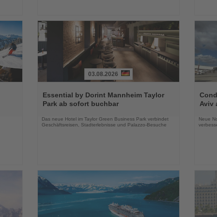
03.08.2026
Lesen
Lesen
Sie
Sie
Essential by Dorint Mannheim Taylor
Condo
die
die
Park ab sofort buchbar
Aviv 
Nachrichten
Nachri
Das neue Hotel im Taylor Green Business Park verbindet
Neue No
Geschäftsreisen, Stadterlebnisse und Palazzo-Besuche
verbess