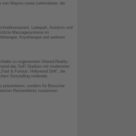
e von Waymo sowie Lieferroboter, die
chnellrestaurant, Ladepark, Autokino und
gestützte Massagesysteme im
therapie, Kryotherapie und weiteren
 Inhalte zu sogenannten Shared-Reality-
während das SoFi Stadium mit modernster
Fast & Furious: Hollywood Drift“, die
hem Storytelling verbindet.
zu präsentieren, sondern für Besucher
rnetzten Reiseerlebnis zusammen.