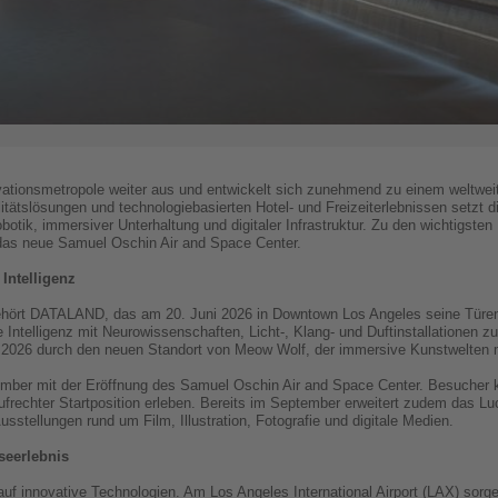
vationsmetropole weiter aus und entwickelt sich zunehmend zu einem weltweit
litätslösungen und technologiebasierten Hotel- und Freizeiterlebnissen setzt d
obotik, immersiver Unterhaltung und digitaler Infrastruktur. Zu den wichtigste
s neue Samuel Oschin Air and Space Center.
 Intelligenz
hört DATALAND, das am 20. Juni 2026 in Downtown Los Angeles seine Türen g
 Intelligenz mit Neurowissenschaften, Licht-, Klang- und Duftinstallationen 
 2026 durch den neuen Standort von Meow Wolf, der immersive Kunstwelten mit
ember mit der Eröffnung des Samuel Oschin Air and Space Center. Besucher k
ufrechter Startposition erleben. Bereits im September erweitert zudem das L
usstellungen rund um Film, Illustration, Fotografie und digitale Medien.
iseerlebnis
auf innovative Technologien. Am Los Angeles International Airport (LAX) sorge