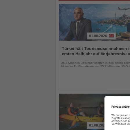
01.08.2026
Lesen
Sie
Türkei hält Tourismuseinnahmen 
die
ersten Halbjahr auf Vorjahresnive
Nachrichten
25,8 Millionen Besucher sorgten in den ersten sec
Monaten für Einnahmen von 25,7 Milliarden US-Dol
01.08.2026