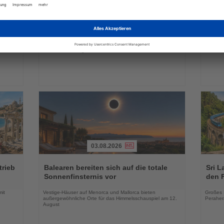
Lesen
Lesen
Sie
Sie
Matthias Spohr übernimmt COO-
AIDA
die
die
sen
Position bei Eurowings
EXPIy
Nachrichten
Nachri
Bisheriger Geschäftsführer der Lufthansa Aviation Training
Auszubil
r
wechselt zum 1. Oktober in die Eurowings-
dreitäg
Geschäftsführung
03.08.2026
Lesen
Lesen
Sie
Sie
trieb
Balearen bereiten sich auf die totale
Sri L
die
die
Sonnenfinsternis vor
den 
Nachrichten
Nachri
mit
Vestige-Häuser auf Menorca und Mallorca bieten
Großes 
außergewöhnliche Orte für das Himmelsschauspiel am 12.
Peraher
August