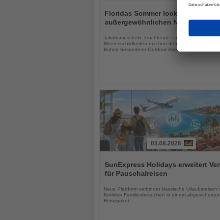
Lesen
Sie
Floridas Sommer lockt mit drei
die
außergewöhnlichen Naturerlebnis
Nachrichten
Jakobsmuscheln, leuchtende Lagunen und
Meeresschildkröten machen den Sunshine State zu
Bühne besonderer Outdoor-Abenteuer
03.08.2026
Lesen
Sie
SunExpress Holidays erweitert Ver
die
für Pauschalreisen
Nachrichten
Neue Plattform verbindet klassische Urlaubsreisen 
flexiblen Familienbesuchen in einem abgesicherten
Reisepaket