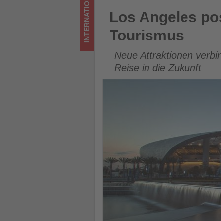
INTERNATIONAL
Wissen,
Los Angeles positioniert sich
Los Angeles posi
was
Tourismus
im
Neue Attraktionen verbin
Tourismus
Reise in die Zukunft
los
ist!