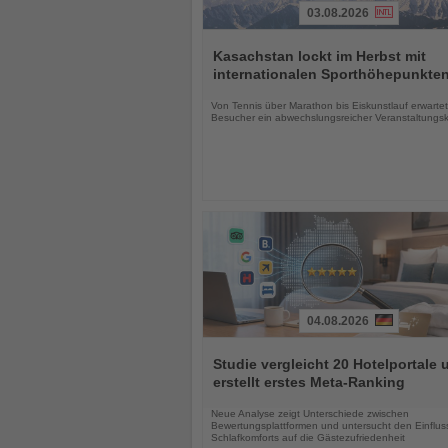
03.08.2026
Lesen
Sie
Kasachstan lockt im Herbst mit
die
internationalen Sporthöhepunkte
Nachrichten
Von Tennis über Marathon bis Eiskunstlauf erwartet
Besucher ein abwechslungsreicher Veranstaltungs
04.08.2026
Lesen
Sie
Studie vergleicht 20 Hotelportale 
die
erstellt erstes Meta-Ranking
Nachrichten
Neue Analyse zeigt Unterschiede zwischen
Bewertungsplattformen und untersucht den Einflus
Schlafkomforts auf die Gästezufriedenheit