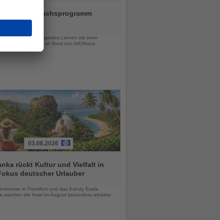
 setzt Nachwuchsprogramm
ou 2026 fort
chten
dende verbinden digitales Lernen mit einer
igen Schulungsreise an Bord von AIDAluna
03.08.2026
anka rückt Kultur und Vielfalt in
Fokus deutscher Urlauber
chten
Interesse in Frankfurt und das Kandy Esala
a machen die Insel im August besonders attraktiv