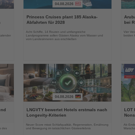
04.08.2026
Lesen
Lesen
Sie
Sie
Princess Cruises plant 185 Alaska-
Arub
die
die
n
Abfahrten für 2028
bei 
Nachrichten
Nachri
Acht Schiffe, 14 Routen und umfangreiche
Vier Ver
kalender
Landprogramme sollen Gästen Alaska vom Wasser und
beiden K
vom Landesinneren aus erschließen
04.08.2026
Lesen
Lesen
Sie
Sie
und
LNGVTY bewertet Hotels erstmals nach
LOT P
die
die
Longevity-Kriterien
Nons
Nachrichten
Nachri
Neuer Score misst Schlafqualität, Regeneration, Ernährung
Ab Ende 
s des
und Bewegung im tatsächlichen Gästeerlebnis
Warscha