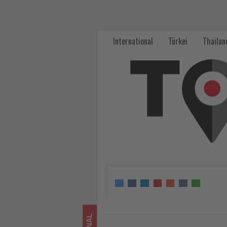
Los
Angeles
International
Türkei
Thailan
positioniert
sich
als
führendes
Reiseziel
für
Tech-
Tourismus
-