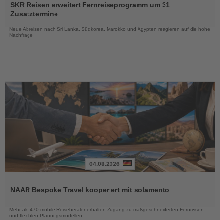
Sie
SKR Reisen erweitert Fernreiseprogramm um 31
die
Zusatztermine
Nachrichten
Neue Abreisen nach Sri Lanka, Südkorea, Marokko und Ägypten reagieren auf die hohe
Nachfrage
04.08.2026
Lesen
Sie
NAAR Bespoke Travel kooperiert mit solamento
die
Nachrichten
Mehr als 470 mobile Reiseberater erhalten Zugang zu maßgeschneiderten Fernreisen
und flexiblen Planungsmodellen