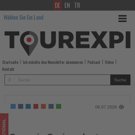
DE
EN
TR
Oceania
Wählen Sie Ein Land
Cruises
legt
kostenfreies
Anreisepaket
Startseite
Ich möchte den Newsletter abonnieren
Podcast
Video
für
Kontakt
Karibik-
Suche
Kreuzfahrten
auf
06.07.2026
-
Wissen,