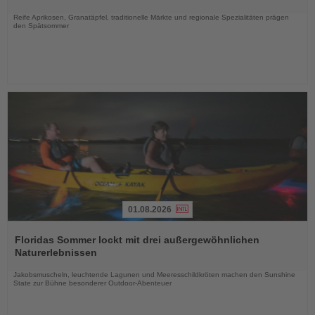
Nachrichten
Reife Aprikosen, Granatäpfel, traditionelle Märkte und regionale Spezialitäten prägen
den Spätsommer
01.08.2026
Lesen
Sie
Floridas Sommer lockt mit drei außergewöhnlichen
die
Naturerlebnissen
Nachrichten
Jakobsmuscheln, leuchtende Lagunen und Meeresschildkröten machen den Sunshine
State zur Bühne besonderer Outdoor-Abenteuer