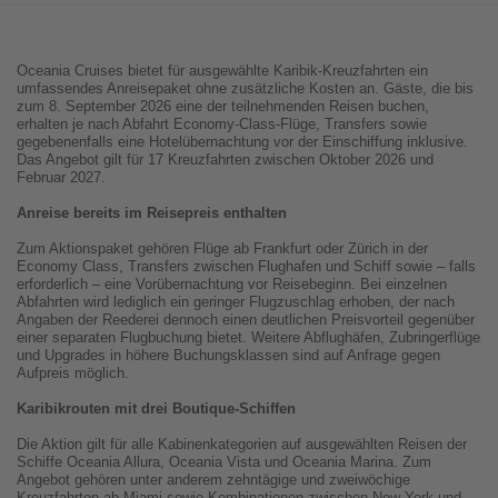
Oceania Cruises bietet für ausgewählte Karibik-Kreuzfahrten ein
umfassendes Anreisepaket ohne zusätzliche Kosten an. Gäste, die bis
zum 8. September 2026 eine der teilnehmenden Reisen buchen,
erhalten je nach Abfahrt Economy-Class-Flüge, Transfers sowie
gegebenenfalls eine Hotelübernachtung vor der Einschiffung inklusive.
Das Angebot gilt für 17 Kreuzfahrten zwischen Oktober 2026 und
Februar 2027.
Anreise bereits im Reisepreis enthalten
Zum Aktionspaket gehören Flüge ab Frankfurt oder Zürich in der
Economy Class, Transfers zwischen Flughafen und Schiff sowie – falls
erforderlich – eine Vorübernachtung vor Reisebeginn. Bei einzelnen
Abfahrten wird lediglich ein geringer Flugzuschlag erhoben, der nach
Angaben der Reederei dennoch einen deutlichen Preisvorteil gegenüber
einer separaten Flugbuchung bietet. Weitere Abflughäfen, Zubringerflüge
und Upgrades in höhere Buchungsklassen sind auf Anfrage gegen
Aufpreis möglich.
Karibikrouten mit drei Boutique-Schiffen
Die Aktion gilt für alle Kabinenkategorien auf ausgewählten Reisen der
Schiffe Oceania Allura, Oceania Vista und Oceania Marina. Zum
Angebot gehören unter anderem zehntägige und zweiwöchige
Kreuzfahrten ab Miami sowie Kombinationen zwischen New York und