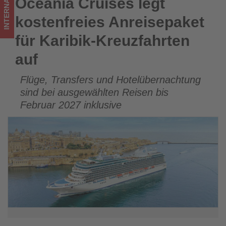
INTERNATIONAL
Oceania Cruises legt
Oceania Cruises legt kostenfreies Anreisepaket für Karibik-
was
Kreuzfahrten auf
kostenfreies Anreisepaket
im
für Karibik-Kreuzfahrten
Tourismus
auf
los
Flüge, Transfers und Hotelübernachtung
ist!
sind bei ausgewählten Reisen bis
Februar 2027 inklusive