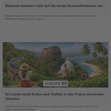
Sie
Balearen bereiten sich auf die totale Sonnenfinsternis vor
die
Nachrichten
Vestige-Häuser auf Menorca und Mallorca bieten außergewöhnliche Orte für das
Himmelsschauspiel am 12. August
03.08.2026
Lesen
Sie
Sri Lanka rückt Kultur und Vielfalt in den Fokus deutscher
die
Urlauber
Nachrichten
Großes Interesse in Frankfurt und das Kandy Esala Perahera machen die Insel im
August besonders attraktiv