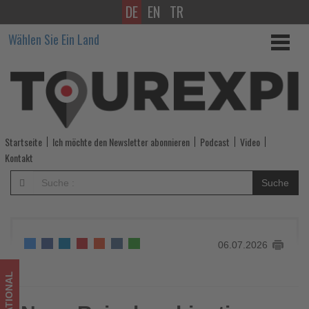
DE
EN
TR
Neue
Wählen Sie Ein Land
Reisekombinationen
erweitern
Hurtigruten-
Postschiffroute
Startseite
Ich möchte den Newsletter abonnieren
Podcast
Video
-
Kontakt
Wissen,
Suche
was
im
06.07.2026
Tourismus
los