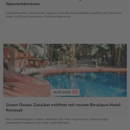
die
Naturerlebnissen
Nachrichten
Jakobsmuscheln, leuchtende Lagunen und Meeresschildkröten machen den Sunshine
State zur Bühne besonderer Outdoor-Abenteuer
31.07.2026
Lesen
Sie
Green Ocean Zanzibar eröffnet mit neuem Boutique-Hotel-
die
Konzept
Nachrichten
Nach zweimonatigem Umbau verbindet das Haus organisches Tropendesign,
mediterrane Farbtöne und neue Inselerlebnisse