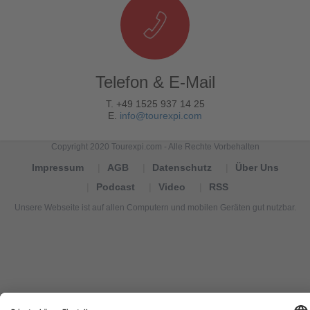
Telefon & E-Mail
T. +49 1525 937 14 25
E.
info@tourexpi.com
Copyright 2020 Tourexpi.com - Alle Rechte Vorbehalten
Impressum
AGB
Datenschutz
Über Uns
Podcast
Video
RSS
Unsere Webseite ist auf allen Computern und mobilen Geräten gut nutzbar.
Tourexpi,
turizm
haberleri,
Reisebüros,
tourism
news,
noticias