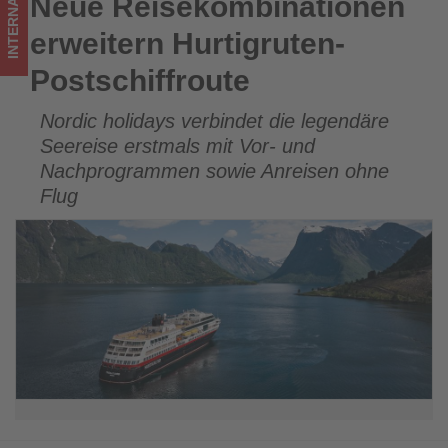
INTERNATIONAL
Neue Reisekombinationen
Neue Reisekombinationen erweitern Hurtigruten-
ist!
Postschiffroute
erweitern Hurtigruten-
Postschiffroute
Nordic holidays verbindet die legendäre
Seereise erstmals mit Vor- und
Nachprogrammen sowie Anreisen ohne
Flug