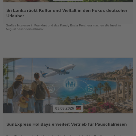
Lesen
Sie
Sri Lanka rückt Kultur und Vielfalt in den Fokus deutscher
die
Urlauber
Nachrichten
Großes Interesse in Frankfurt und das Kandy Esala Perahera machen die Insel im
August besonders attraktiv
03.08.2026
Lesen
Sie
SunExpress Holidays erweitert Vertrieb für Pauschalreisen
die
Nachrichten