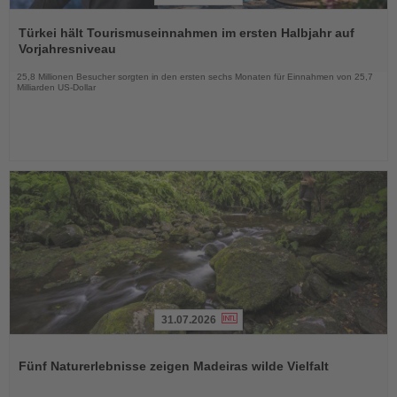
Lesen
Sie
Türkei hält Tourismuseinnahmen im ersten Halbjahr auf
die
Vorjahresniveau
Nachrichten
25,8 Millionen Besucher sorgten in den ersten sechs Monaten für Einnahmen von 25,7
Milliarden US-Dollar
31.07.2026
Lesen
Sie
Fünf Naturerlebnisse zeigen Madeiras wilde Vielfalt
die
Nachrichten