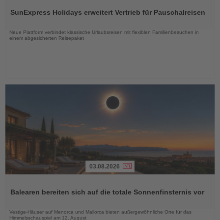
Sie
SunExpress Holidays erweitert Vertrieb für Pauschalreisen
die
Nachrichten
Neue Plattform verbindet klassische Urlaubsreisen mit flexiblen Familienbesuchen in
einem abgesicherten Reisepaket
03.08.2026
Lesen
Sie
Balearen bereiten sich auf die totale Sonnenfinsternis vor
die
Nachrichten
Vestige-Häuser auf Menorca und Mallorca bieten außergewöhnliche Orte für das
Himmelsschauspiel am 12. August