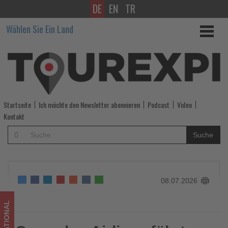
DE
EN
TR
Corendon
Wählen Sie Ein Land
Airlines
führt
Self-
Check-
Startseite
Ich möchte den Newsletter abonnieren
Podcast
Video
in
Kontakt
an
Suche
weiteren
Flughäfen
08.07.2026
ein
-