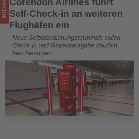
INTERNATIONAL
Corendon Airlines führt
Corendon Airlines führt Self-Check-in an weiteren Flughäfen
Wissen,
ein
Self-Check-in an weiteren
was
Flughäfen ein
im
Neue Selbstbedienungsterminals sollen
Tourismus
Check-in und Gepäckaufgabe deutlich
los
beschleunigen
ist!