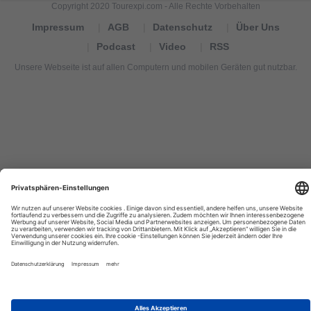
Copyright 2020 Tourexpi.com - Alle Rechte Vorbehalten
Impressum
AGB
Datenschutz
Über Uns
Podcast
Video
RSS
Unsere Webseite ist auf allen Computern und mobilen Geräten gut nutzbar.
Tourexpi,
turizm
haberleri,
Reisebüros,
tourism
news,
noticias
de
turismo,
Tourismus
Nachrichten,
новости
туризма,
travel
tourism
news,
international