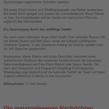
Sommertagen angenehmen Schatten spenden.
Mit etwas Glück lassen sich Weißkopfseeadler und Reiher beobachten.
Bei klarer Sicht spiegelt sich zudem der schneebedeckte Mount Rainier
im See. Ein Amphitheater und ein Garten mit heimischen Pflanzen
ergänzen das Naturerlebnis.
Ein Spaziergang durch das vielfältige Seattle
Der rund sieben Kilometer lange Chief Sealth Trail verbindet Beacon Hill
mit Rainier Beach und führt durch einige der kulturell vielfältigsten
Stadtteile Seattles. In den Quartieren entlang der Strecke werden mehr
als 100 Sprachen gesprochen.
Restaurants, kleine Märkte und lokale Geschäfte vermitteln einen
authentischen Eindruck des modernen Seattle jenseits der bekannten
Sehenswürdigkeiten wie Pike Place Market oder Space Needle. Der
nach dem Duwamish- und Suquamish-Häuptling Si'ahl benannte
Wanderweg zeigt eindrucksvoll die kulturelle Vielfalt der Stadt und bietet
zugleich zahlreiche Einblicke in ihre Geschichte.
Bildnachweis
: © Visit Seattle
Die meistgelesenen Nachrichten