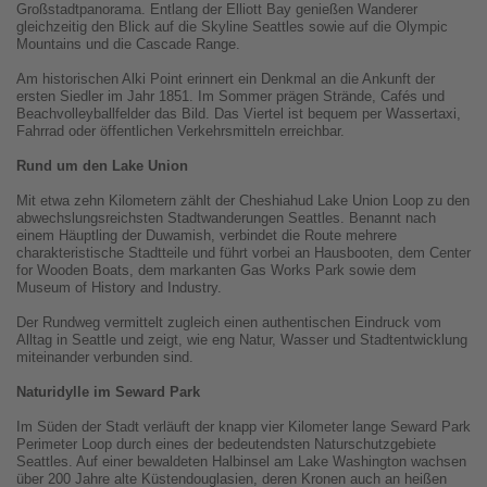
Großstadtpanorama. Entlang der Elliott Bay genießen Wanderer
gleichzeitig den Blick auf die Skyline Seattles sowie auf die Olympic
Mountains und die Cascade Range.
Am historischen Alki Point erinnert ein Denkmal an die Ankunft der
ersten Siedler im Jahr 1851. Im Sommer prägen Strände, Cafés und
Beachvolleyballfelder das Bild. Das Viertel ist bequem per Wassertaxi,
Fahrrad oder öffentlichen Verkehrsmitteln erreichbar.
Rund um den Lake Union
Mit etwa zehn Kilometern zählt der Cheshiahud Lake Union Loop zu den
abwechslungsreichsten Stadtwanderungen Seattles. Benannt nach
einem Häuptling der Duwamish, verbindet die Route mehrere
charakteristische Stadtteile und führt vorbei an Hausbooten, dem Center
for Wooden Boats, dem markanten Gas Works Park sowie dem
Museum of History and Industry.
Der Rundweg vermittelt zugleich einen authentischen Eindruck vom
Alltag in Seattle und zeigt, wie eng Natur, Wasser und Stadtentwicklung
miteinander verbunden sind.
Naturidylle im Seward Park
Im Süden der Stadt verläuft der knapp vier Kilometer lange Seward Park
Perimeter Loop durch eines der bedeutendsten Naturschutzgebiete
Seattles. Auf einer bewaldeten Halbinsel am Lake Washington wachsen
über 200 Jahre alte Küstendouglasien, deren Kronen auch an heißen