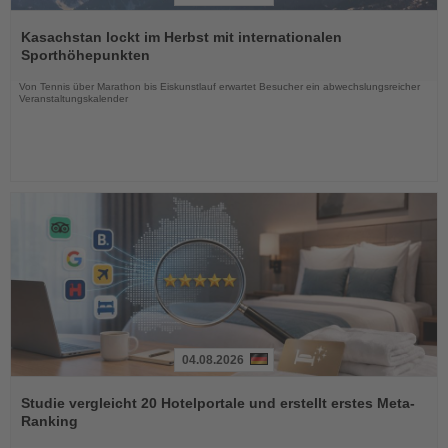
Lesen
Sie
Kasachstan lockt im Herbst mit internationalen
die
Sporthöhepunkten
Nachrichten
Von Tennis über Marathon bis Eiskunstlauf erwartet Besucher ein abwechslungsreicher
Veranstaltungskalender
04.08.2026
Lesen
Sie
Studie vergleicht 20 Hotelportale und erstellt erstes Meta-
die
Ranking
Nachrichten