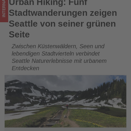
INTERNATIONAL
Urban Hiking: Fünf
Urban Hiking: Fünf Stadtwanderungen zeigen Seattle von
Wissen,
seiner grünen Seite
Stadtwanderungen zeigen
was
Seattle von seiner grünen
im
Seite
Tourismus
Zwischen Küstenwäldern, Seen und
los
lebendigen Stadtvierteln verbindet
ist!
Seattle Naturerlebnisse mit urbanem
Entdecken