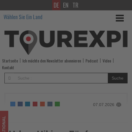
DE
EN
TR
Urban
Wählen Sie Ein Land
Hiking:
Fünf
Stadtwanderungen
zeigen
Startseite
Ich möchte den Newsletter abonnieren
Podcast
Video
Seattle
Kontakt
von
Suche
seiner
grünen
07.07.2026
Seite
-