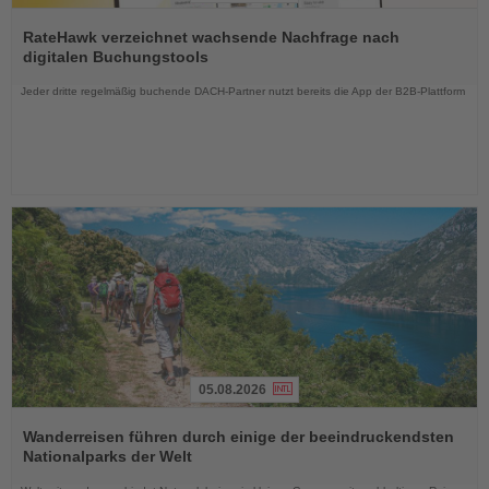
Lesen
Sie
RateHawk verzeichnet wachsende Nachfrage nach
die
digitalen Buchungstools
Nachrichten
Jeder dritte regelmäßig buchende DACH-Partner nutzt bereits die App der B2B-Plattform
05.08.2026
Lesen
Sie
Wanderreisen führen durch einige der beeindruckendsten
die
Nationalparks der Welt
Nachrichten