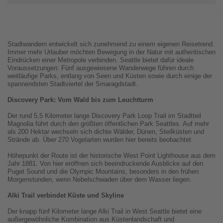
Stadtwandern entwickelt sich zunehmend zu einem eigenen Reisetrend.
Immer mehr Urlauber möchten Bewegung in der Natur mit authentischen
Eindrücken einer Metropole verbinden. Seattle bietet dafür ideale
Voraussetzungen: Fünf ausgewiesene Wanderwege führen durch
weitläufige Parks, entlang von Seen und Küsten sowie durch einige der
spannendsten Stadtviertel der Smaragdstadt.
Discovery Park: Vom Wald bis zum Leuchtturm
Der rund 5,5 Kilometer lange Discovery Park Loop Trail im Stadtteil
Magnolia führt durch den größten öffentlichen Park Seattles. Auf mehr
als 200 Hektar wechseln sich dichte Wälder, Dünen, Steilküsten und
Strände ab. Über 270 Vogelarten wurden hier bereits beobachtet.
Höhepunkt der Route ist der historische West Point Lighthouse aus dem
Jahr 1881. Von hier eröffnen sich beeindruckende Ausblicke auf den
Puget Sound und die Olympic Mountains, besonders in den frühen
Morgenstunden, wenn Nebelschwaden über dem Wasser liegen.
Alki Trail verbindet Küste und Skyline
Der knapp fünf Kilometer lange Alki Trail in West Seattle bietet eine
außergewöhnliche Kombination aus Küstenlandschaft und