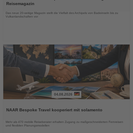
die
Reisemagazin
Nachrichten
Das neue 20-seitige Magazin stellt die Vielfalt des Archipels von Badeinseln bis zu
Vulkanlandschaften vor
04.08.2026
Lesen
Sie
NAAR Bespoke Travel kooperiert mit solamento
die
Nachrichten
Mehr als 470 mobile Reiseberater erhalten Zugang zu maßgeschneiderten Fernreisen
und flexiblen Planungsmodellen