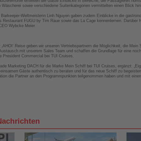
aufzeremonie erhielten die Gäste Einblicke in Bereiche, die Passagieren nor
 Wäscherei sowie verschiedene Suitenkategorien vermittelten einen Blick hint
Barkeeper-Weltmeisterin Linh Nguyen gaben zudem Einblicke in die gastron
as Restaurant FUGU by Tim Raue sowie das La Cage kennenlernen. Darüber h
-CEO Wybcke Meier.
er ‚AHOI‘ Reise geben wir unseren Vertriebspartnern die Möglichkeit, die Mei
n Austausch mit unserem Sales Team und schaffen die Grundlage für eine noch 
e President Commercial bei TUI Cruises.
rade Marketing DACH für die Marke Mein Schiff bei TUI Cruises, ergänzt: „Ei
einsamen Gäste authentisch zu beraten und für das neue Schiff zu begeister
vation die Partner an den Programmpunkten teilgenommen haben und mit eine
Nachrichten