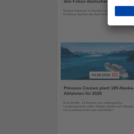
die
den Fokus deutscher Urlauber
Nachrichten
Großes Interesse in Frankfurt und das Kandy Esal
Perahera machen die Insel im August besonders att
04.08.2026
Lesen
Sie
Princess Cruises plant 185 Alaska
die
Abfahrten für 2028
Nachrichten
Acht Schiffe, 14 Routen und umfangreiche
Landprogramme sollen Gästen Alaska vom Wasser
vom Landesinneren aus erschließen