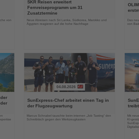
SKR Reisen erweitert
Sie
Sie
OLIM
Fernreiseprogramm um 31
die
die
erst
Zusatztermine
Nachrichten
Nachri
oche von
Neue Abreisen nach Sri Lanka, Südkorea, Marokko und
Das neue
Ägypten reagieren auf die hohe Nachfrage
von Bad
04.08.2026
Lesen
Lesen
 der
Sie
Sie
SunExpress-Chef arbeitet einen Tag in
SunE
 der
die
die
der Flugzeugwartung
treib
Nachrichten
Nachri
en
Marcus Schnabel tauschte beim internen „Job Tasting“ den
Mit neu
xpertise
Schreibtisch gegen den Werkzeugkasten
KI-gestü
SunExpr
Digitali