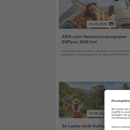
03.08.2026
Lesen
Sie
AIDA setzt Nachwuchsprogramm
die
EXPIyou 2026 fort
Nachrichten
Auszubildende verbinden digitales Lernen mit einer
dreitägigen Schulungsreise an Bord von AIDAluna
03.08.2026
Lesen
Sie
Sri Lanka rückt Kultur und Vielfalt 