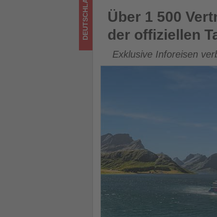
DEUTSCHLAND
offiziellen
Über 1 500 Vertriebspartner e
Über 1 500 Vert
Taufe
der offiziellen T
-
Exklusive Inforeisen ve
Wissen,
was
im
Tourismus
los
ist!