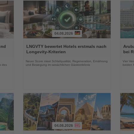
04.08.2026
Lesen
Lesen
Sie
Sie
und
LNGVTY bewertet Hotels erstmals nach
Arub
die
die
Longevity-Kriterien
bei 
Nachrichten
Nachri
Neuer Score misst Schlafqualität, Regeneration, Ernährung
Vier Ver
s des
und Bewegung im tatsächlichen Gästeerlebnis
beiden K
04.08.2026
Lesen
Lesen