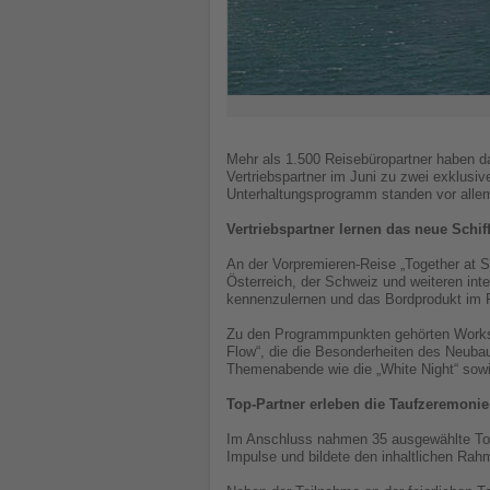
Mehr als 1.500 Reisebüropartner haben da
Vertriebspartner im Juni zu zwei exklusi
Unterhaltungsprogramm standen vor alle
Vertriebspartner lernen das neue Schif
An der Vorpremieren-Reise „Together at S
Österreich, der Schweiz und weiteren inte
kennenzulernen und das Bordprodukt im 
Zu den Programmpunkten gehörten Worksho
Flow“, die die Besonderheiten des Neuba
Themenabende wie die „White Night“ sowie
Top-Partner erleben die Taufzeremonie
Im Anschluss nahmen 35 ausgewählte Top-P
Impulse und bildete den inhaltlichen Rah