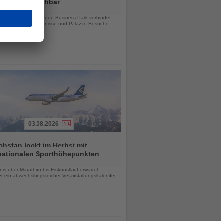
ab sofort buchbar
chten
e Hotel im Taylor Green Business Park verbindet
tsreisen, Stadterlebnisse und Palazzo-Besuche
03.08.2026
hstan lockt im Herbst mit
rnationalen Sporthöhepunkten
chten
is über Marathon bis Eiskunstlauf erwartet
r ein abwechslungsreicher Veranstaltungskalender