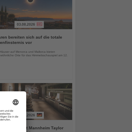
03.08.2026
ren bereiten sich auf die totale
nfinsternis vor
chten
-Häuser auf Menorca und Mallorca bieten
wöhnliche Orte für das Himmelsschauspiel am 12.
03.08.2026
tial by Dorint Mannheim Taylor