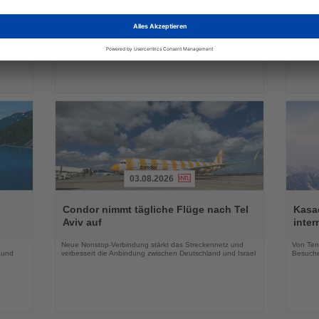
die
die
Winterangebot deutlich aus
Park 
Nachrichten
Nachri
a
Neue Hotels, innovative Konzepte und zusätzliche
Das neu
raktiv
Erlebnisse erweitern das Markenportfolio für die
Geschäf
Wintersaison 2026/27
03.08.2026
Lesen
Lesen
Sie
Sie
-
Condor nimmt tägliche Flüge nach Tel
Kasac
die
die
Aviv auf
inte
Nachrichten
Nachri
Neue Nonstop-Verbindung stärkt das Streckennetz und
Von Tenn
 und
verbessert die Anbindung zwischen Deutschland und Israel
Besuche