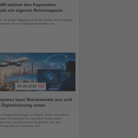
AR widmet den Kapverden
mals ein eigenes Reisemagazin
chten
 20-seitige Magazin stellt die Vielfalt des Archipels
einseln bis zu Vulkanlandschaften vor
05.08.2026
xpress baut Streckennetz aus und
t Digitalisierung voran
chten
en Flugverbindungen im Nahen Osten und einem
tzten Assistenten für operative Teams setzt
ess den Ausbau seines Angebots und die
sierung interner Prozesse fort.