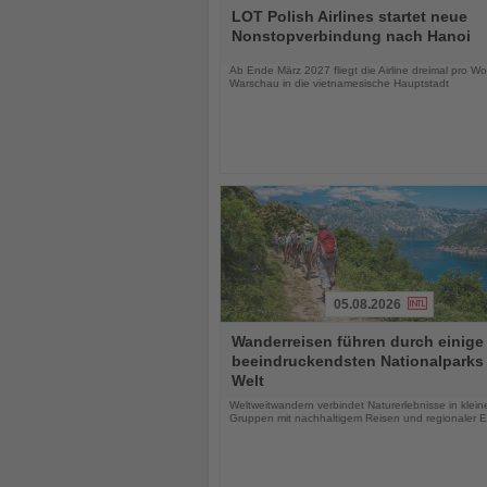
Sie
LOT Polish Airlines startet neue
die
Nonstopverbindung nach Hanoi
Nachrichten
Ab Ende März 2027 fliegt die Airline dreimal pro W
Warschau in die vietnamesische Hauptstadt
05.08.2026
Lesen
Wanderreisen führen durch einige
Sie
beeindruckendsten Nationalparks
die
Welt
Nachrichten
Weltweitwandern verbindet Naturerlebnisse in klein
Gruppen mit nachhaltigem Reisen und regionaler E