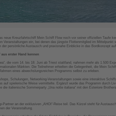
s neue Kreuzfahrtschiff Mein Schiff Flow noch vor seiner offiziellen Taufe k
ven Veranstaltungen ein, bei denen das jüngste Flottenmitglied im Mittelpunk
m der persönliche Austausch und praxisnahe Einblicke in das Bordkonzept a
f aus erster Hand kennen
ea“, die vom 14. bis 18. Juni ab Triest stattfand, nahmen mehr als 1.500 Expe
rnationalen Märkten. Die Teilnehmer erhielten die Gelegenheit, die Mein Schiff
Rahmen eines abwechslungsreichen Programms selbst zu erleben.
ps, Schulungen, Networking-Veranstaltungen sowie eine interaktive Schiffsr
us auf spielerische Weise vermittelte. Ergänzt wurde das Programm durch L
 die italienische Sommerparty „Una notte italiana“ mit den Esteriore Brothers
artner an der exklusiven „AHOI“-Reise teil. Das Kürzel steht für Austausch
men der Veranstaltung.