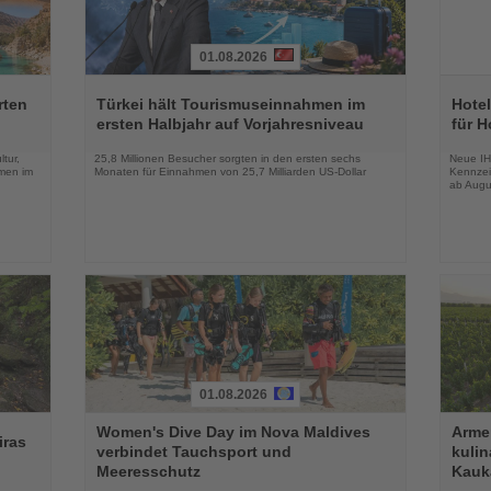
01.08.2026
Lesen
Lesen
Sie
Sie
rten
Türkei hält Tourismuseinnahmen im
Hotel
die
die
ersten Halbjahr auf Vorjahresniveau
für H
Nachrichten
Nachri
tur,
25,8 Millionen Besucher sorgten in den ersten sechs
Neue IH
men im
Monaten für Einnahmen von 25,7 Milliarden US-Dollar
Kennzei
ab Augu
01.08.2026
Lesen
Lesen
Women's Dive Day im Nova Maldives
Armen
Sie
Sie
iras
verbindet Tauchsport und
kuli
die
die
Meeresschutz
Kauk
Nachrichten
Nachri