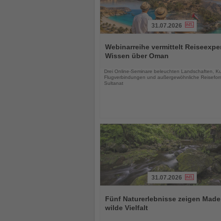
31.07.2026
Lesen
Sie
Webinarreihe vermittelt Reiseexpe
die
Wissen über Oman
Nachrichten
Drei Online-Seminare beleuchten Landschaften, Kul
Flugverbindungen und außergewöhnliche Reisefor
Sultanat
31.07.2026
Lesen
Sie
Fünf Naturerlebnisse zeigen Made
die
wilde Vielfalt
Nachrichten