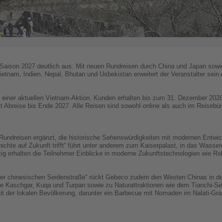
Saison 2027 deutlich aus. Mit neuen Rundreisen durch China und Japan sowie
ietnam, Indien, Nepal, Bhutan und Usbekistan erweitert der Veranstalter sein
 einer aktuellen Vietnam-Aktion. Kunden erhalten bis zum 31. Dezember 202
 Abreise bis Ende 2027. Alle Reisen sind sowohl online als auch im Reisebü
ndreisen ergänzt, die historische Sehenswürdigkeiten mit modernen Entwick
hichte auf Zukunft trifft“ führt unter anderem zum Kaiserpalast, in das Wass
tig erhalten die Teilnehmer Einblicke in moderne Zukunftstechnologien wie Ro
der chinesischen Seidenstraße“ rückt Gebeco zudem den Westen Chinas in den
 wie Kaschgar, Kuqa und Turpan sowie zu Naturattraktionen wie dem Tianchi
 der lokalen Bevölkerung, darunter ein Barbecue mit Nomaden im Nalati-Gr