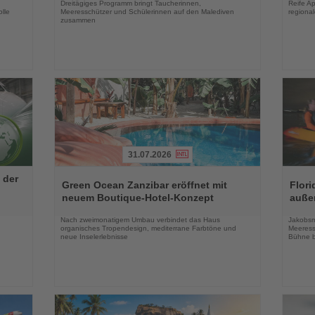
Dreitägiges Programm bringt Taucherinnen,
Reife Ap
lle
Meeresschützer und Schülerinnen auf den Malediven
regiona
zusammen
31.07.2026
Lesen
Lesen
 der
Sie
Sie
Green Ocean Zanzibar eröffnet mit
Flori
die
die
neuem Boutique-Hotel-Konzept
auße
Nachrichten
Nachri
Nach zweimonatigem Umbau verbindet das Haus
Jakobsm
organisches Tropendesign, mediterrane Farbtöne und
Meeress
neue Inselerlebnisse
Bühne b