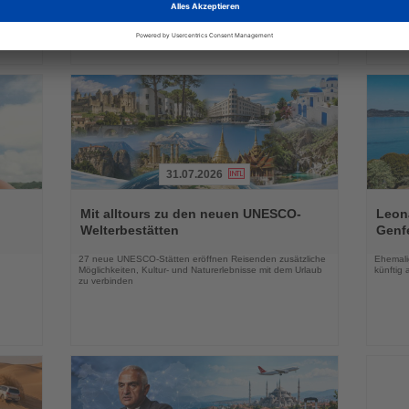
31.07.2026
Lesen
Lesen
Sie
Sie
Mit alltours zu den neuen UNESCO-
Leon
die
die
Welterbestätten
Genf
Nachrichten
Nachri
27 neue UNESCO-Stätten eröffnen Reisenden zusätzliche
Ehemalig
n
Möglichkeiten, Kultur- und Naturerlebnisse mit dem Urlaub
künftig 
zu verbinden