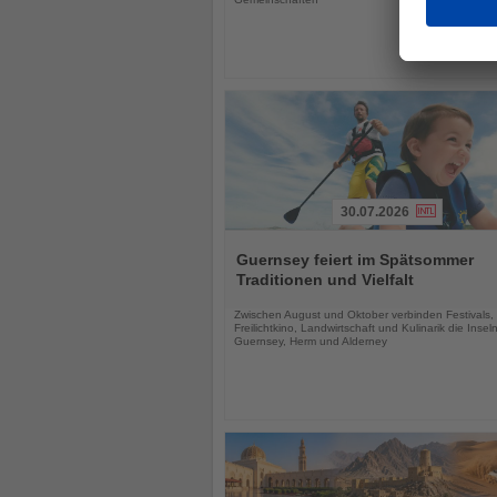
30.07.2026
Lesen
Sie
Guernsey feiert im Spätsommer
die
Traditionen und Vielfalt
Nachrichten
Zwischen August und Oktober verbinden Festivals,
Freilichtkino, Landwirtschaft und Kulinarik die Insel
Guernsey, Herm und Alderney