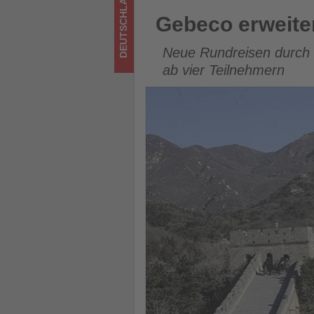
DEUTSCHLAND
Tourismus
Gebeco erweitert Asienprogr
Gebeco erweite
los
Neue Rundreisen durch 
ist!
ab vier Teilnehmern