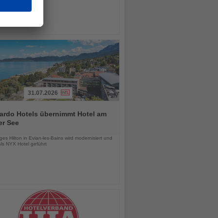
31.07.2026
ardo Hotels übernimmt Hotel am
er See
chten
es Hilton in Evian-les-Bains wird modernisiert und
als NYX Hotel geführt