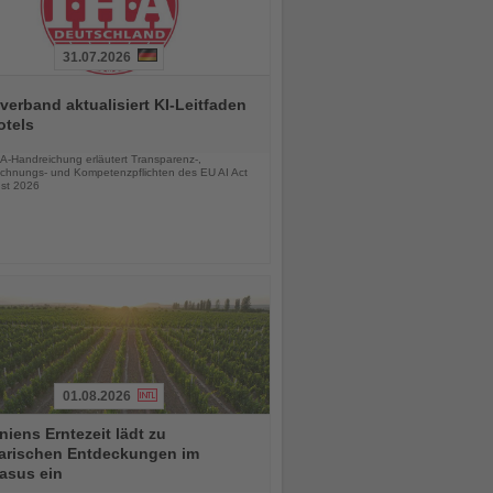
31.07.2026
verband aktualisiert KI-Leitfaden
otels
chten
A-Handreichung erläutert Transparenz-,
chnungs- und Kompetenzpflichten des EU AI Act
st 2026
01.08.2026
iens Erntezeit lädt zu
narischen Entdeckungen im
asus ein
chten