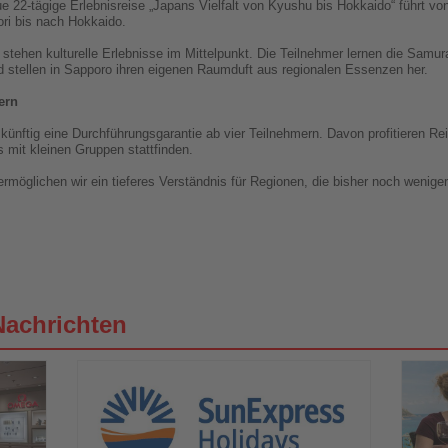
 22-tägige Erlebnisreise „Japans Vielfalt von Kyushu bis Hokkaido“ führt vo
ri bis nach Hokkaido.
ehen kulturelle Erlebnisse im Mittelpunkt. Die Teilnehmer lernen die Samuraik
d stellen in Sapporo ihren eigenen Raumduft aus regionalen Essenzen her.
ern
 künftig eine Durchführungsgarantie ab vier Teilnehmern. Davon profitieren R
 mit kleinen Gruppen stattfinden.
ermöglichen wir ein tieferes Verständnis für Regionen, die bisher noch wenige
Nachrichten