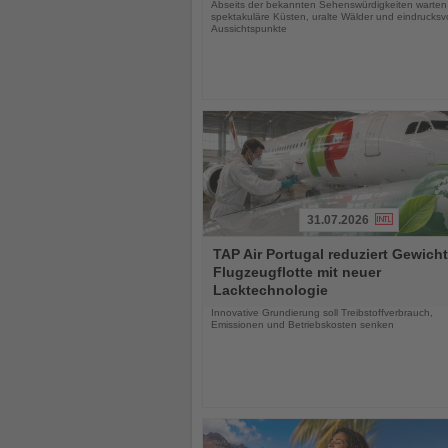
Abseits der bekannten Sehenswürdigkeiten warten
spektakuläre Küsten, uralte Wälder und eindrucksvo
Aussichtspunkte
31.07.2026
Lesen
TAP Air Portugal reduziert Gewicht
Sie
Flugzeugflotte mit neuer
die
Lacktechnologie
Nachrichten
Innovative Grundierung soll Treibstoffverbrauch,
Emissionen und Betriebskosten senken