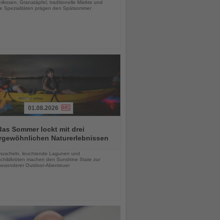
rikosen, Granatäpfel, traditionelle Märkte und
le Spezialitäten prägen den Spätsommer
01.08.2026
das Sommer lockt mit drei
rgewöhnlichen Naturerlebnissen
chten
uscheln, leuchtende Lagunen und
childkröten machen den Sunshine State zur
esonderer Outdoor-Abenteuer