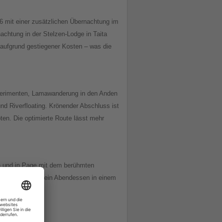
6 mit einer zusätzlichen Übernachtung im
nachtung in der Stelzen-Lodge in Taita
 aufgrund gestiegener Kosten – was die
Experimenten, Lamawanderung in den Anden
nd Riverfloating. Krönender Abschluss ist
en. Die optimierte Route lässt mehr
n und in Page mit dem berühmten
Möglichkeit für ein Abendessen in einem