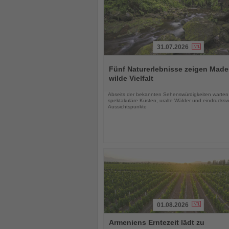
31.07.2026
Lesen
Sie
Fünf Naturerlebnisse zeigen Made
die
wilde Vielfalt
Nachrichten
Abseits der bekannten Sehenswürdigkeiten warten
spektakuläre Küsten, uralte Wälder und eindrucksvo
Aussichtspunkte
01.08.2026
Lesen
Armeniens Erntezeit lädt zu
Sie