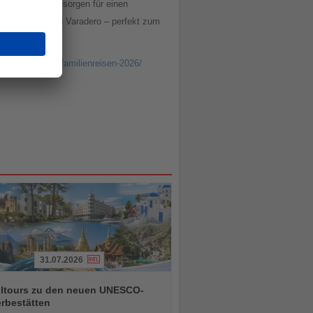
kunftswechsel sorgen für einen
Traumstrand von Varadero – perfekt zum
ermine/termine-familienreisen-2026/
31.07.2026
alltours zu den neuen UNESCO-
rbestätten
chten