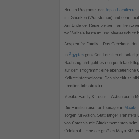
Neu im Programm der
Japan-Familienreis
mit Shuriken (Wurfsternen) und dem tradi
Am Ende der Reise bleiben Familien zwei 
wo Walhaie bestaunt und Meeresschutz h
Ägypten for Family – Das Geheimnis der
In
Ägypten
genießen Familien ab sofort j
Nachtzugfahrt geht es nun per Inlandsflu
auf dem Programm: eine abenteuerliche Ü
Kalksteinformationen. Den Abschluss bild
Familien-Infrastruktur.
Mexiko Family & Teens – Action pur in M
Die Familienreise für Teenager in
Mexiko
sorgen für Action. Statt langer Transfers
von Catazajá mit Glücksmomenten beim 
Calakmul – eine der größten Maya-Stätt