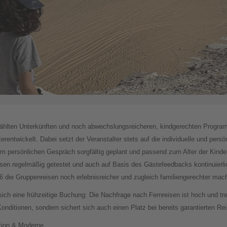
ewählten Unterkünften und noch abwechslungsreicheren, kindgerechten Progr
erentwickelt. Dabei setzt der Veranstalter stets auf die individuelle und pers
im persönlichen Gespräch sorgfältig geplant und passend zum Alter der Kind
isen regelmäßig getestet und auch auf Basis des Gästefeedbacks kontinuierli
 die Gruppenreisen noch erlebnisreicher und zugleich familiengerechter mac
sich eine frühzeitige Buchung: Die Nachfrage nach Fernreisen ist hoch und tre
n Konditionen, sondern sichert sich auch einen Platz bei bereits garantierten Re
tion & Moderne