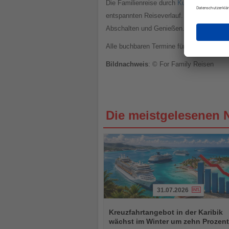
Die Familienreise durch
Kuba
startet nun
entspannten Reiseverlauf. Nach Stopps i
Abschalten und Genießen.
Alle buchbaren Termine für Familien-Grup
Bildnachweis
: © For Family Reisen
Die meistgelesenen 
31.07.2026
Lesen
Sie
Kreuzfahrtangebot in der Karibik
die
wächst im Winter um zehn Prozent
Nachrichten