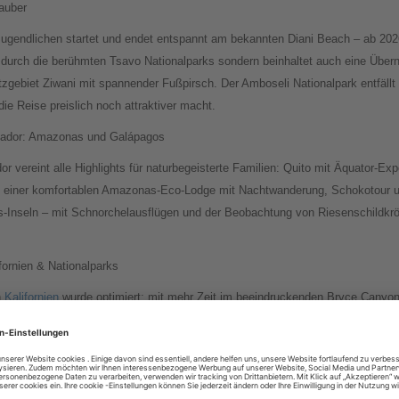
auber
Jugendlichen startet und endet entspannt am bekannten Diani Beach – ab 202
nur durch die berühmten Tsavo Nationalparks sondern beinhaltet auch eine Über
tzgebiet Ziwani mit spannender Fußpirsch. Der Amboseli Nationalpark entfällt
die Reise preislich noch attraktiver macht.
uador: Amazonas und Galápagos
r vereint alle Highlights für naturbegeisterte Familien: Quito mit Äquator-
 in einer komfortablen Amazonas-Eco-Lodge mit Nachtwanderung, Schokotour u
Inseln – mit Schnorchelausflügen und der Beobachtung von Riesenschildkröt
fornien & Nationalparks
h
Kalifornien
wurde optimiert: mit mehr Zeit im beeindruckenden Bryce Canyo
n. Ein weiteres Highlight ist der Besuch der legendären Route 66 – mit der 
rand Canyons.
ikfeeling