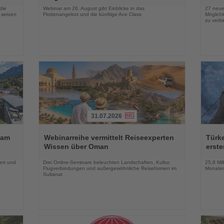
die
Webinar am 26. August gibt Einblicke in das
27 neue
 setzen
Flottenangebot und die künftige Ace Class
Möglichk
zu verb
31.07.2026
Lesen
Lesen
Sie
Sie
 am
Webinarreihe vermittelt Reiseexperten
Türk
die
die
Wissen über Oman
erste
Nachrichten
Nachri
ert und
Drei Online-Seminare beleuchten Landschaften, Kultur,
25,8 Mil
Flugverbindungen und außergewöhnliche Reiseformen im
Monaten
Sultanat