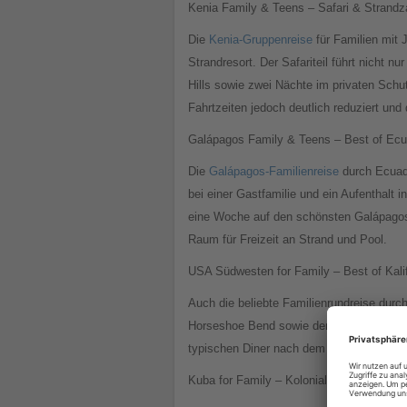
Kenia Family & Teens – Safari & Strandz
Die
Kenia-Gruppenreise
für Familien mit 
Strandresort. Der Safariteil führt nicht 
Hills sowie zwei Nächte im privaten Schu
Fahrtzeiten jedoch deutlich reduziert und 
Galápagos Family & Teens – Best of Ec
Die
Galápagos-Familienreise
durch Ecuado
bei einer Gastfamilie und ein Aufenthalt
eine Woche auf den schönsten Galápagos-
Raum für Freizeit an Strand und Pool.
USA Südwesten for Family – Best of Kali
Auch die beliebte Familienrundreise durc
Horseshoe Bend sowie dem Antelope Canyo
typischen Diner nach dem Besuch des G
Kuba for Family – Koloniales Flair & Karib