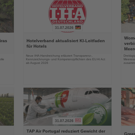
31.07.2026
Lesen
Lesen
Wome
Sie
Sie
iras
Hotelverband aktualisiert KI-Leitfaden
verb
die
die
für Hotels
Meer
Nachrichten
Nachri
Neue IHA-Handreichung erläutert Transparenz-,
Dreitäg
lle
Kennzeichnungs- und Kompetenzpflichten des EU AI Act
Meeress
ab August 2026
zusamm
31.07.2026
Lesen
Lesen
TAP Air Portugal reduziert Gewicht der
Sie
Sie
Green