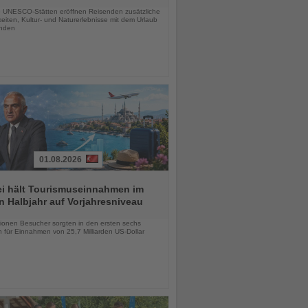
 UNESCO-Stätten eröffnen Reisenden zusätzliche
eiten, Kultur- und Naturerlebnisse mit dem Urlaub
inden
01.08.2026
ei hält Tourismuseinnahmen im
n Halbjahr auf Vorjahresniveau
chten
lionen Besucher sorgten in den ersten sechs
 für Einnahmen von 25,7 Milliarden US-Dollar