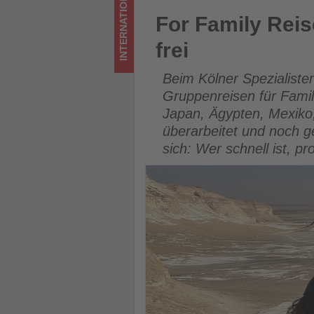
INTERNATIONAL
Wissen,
For Family Reisen gibt Famil
For Family Reis
was
frei
im
Beim Kölner Spezialisten 
Tourismus
Gruppenreisen für Famil
Japan, Ägypten, Mexiko
los
überarbeitet und noch g
ist!
sich: Wer schnell ist, pr