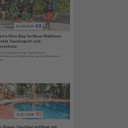
01.08.2026
n's Dive Day im Nova Maldives
indet Tauchsport und
esschutz
chten
iges Programm bringt Taucherinnen,
chützer und Schülerinnen auf den Malediven
en
31.07.2026
 Ocean Zanzibar eröffnet mit