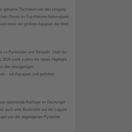
nder geheime Techniken wie den Umgang
schen Onsen im Fuji-Hakone-Nationalpark.
und eines der größten Aquarien der Welt,
üge zu Pyramiden und Tempeln. Statt der
Ab 2026 steht zudem ein neues Highlight
u den einzigartigen
ada – mit Aquapark und perfekter
d neue spannende Ausflüge im Dschungel
ist auch eine Bootsfahrt auf der Lagune
gel von der abgelegenen Pyramide