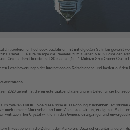
euzfahrtreederei für Hochseekreuzfahrten mit mittelgroßen Schiffen gewählt wo
 Travel + Leisure belegte die Reederei zum zweiten Mal in Folge den ersten
rde Crystal damit bereits fast 30-mal als „No. 1 Midsize-Ship Ocean Cruise 
igsten Leserbewertungen der internationalen Reisebranche und basiert auf de
tevertrauens
seit 2023 gehört, ist die erneute Spitzenplatzierung ein Beleg für die konseq
s zum zweiten Mal in Folge diese hohe Auszeichnung zuerkennen, empfinden wi
 auch unserer Mannschaft an Land. Alles, was wir tun, erfolgt aus Sicht un
rauf vertrauen, bei Crystal wirklich in den Genuss einzigartiger und unverges
ere Investitionen in die Zukunft der Marke an. Dazu gehört unter anderem die