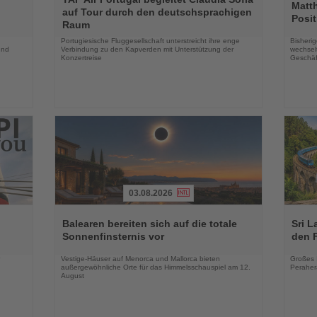
Sie
Sie
Matt
auf Tour durch den deutschsprachigen
die
die
Posit
Raum
Nachrichten
Nachri
Portugiesische Fluggesellschaft unterstreicht ihre enge
Bisherig
und
Verbindung zu den Kapverden mit Unterstützung der
wechselt
Konzertreise
Geschäf
03.08.2026
Lesen
Lesen
Sie
Sie
Balearen bereiten sich auf die totale
Sri L
die
die
Sonnenfinsternis vor
den 
Nachrichten
Nachri
Vestige-Häuser auf Menorca und Mallorca bieten
Großes 
außergewöhnliche Orte für das Himmelsschauspiel am 12.
Peraher
August