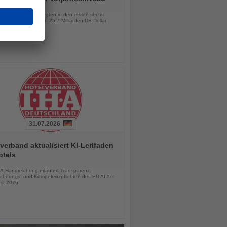
chten
lionen Besucher sorgten in den ersten sechs
 für Einnahmen von 25,7 Milliarden US-Dollar
31.07.2026
verband aktualisiert KI-Leitfaden
otels
chten
A-Handreichung erläutert Transparenz-,
chnungs- und Kompetenzpflichten des EU AI Act
st 2026