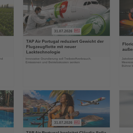
31.07.2026
Lesen
Lesen
TAP Air Portugal reduziert Gewicht der
Sie
Sie
Flori
Flugzeugflotte mit neuer
die
die
auße
Lacktechnologie
Nachrichten
Nachri
und
Innovative Grundierung soll Treibstoffverbrauch,
Jakobsm
Emissionen und Betriebskosten senken
Meeress
Bühne b
31.07.2026
Lesen
Lesen
TAP Air Portugal begleitet Cláudia Sofia