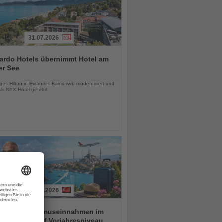
31.07.2026
ardo Hotels übernimmt Hotel am
er See
chten
es Hilton in Evian-les-Bains wird modernisiert und
als NYX Hotel geführt
01.08.2026
ei hält Tourismuseinnahmen im
n Halbjahr auf Vorjahresniveau