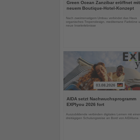
Sie
Green Ocean Zanzibar eröffnet mit
die
neuem Boutique-Hotel-Konzept
Nachrichten
Nach zweimonatigem Umbau verbindet das Haus
organisches Tropendesign, mediterrane Farbtöne 
neue Inselerlebnisse
03.08.2026
Lesen
Sie
AIDA setzt Nachwuchsprogramm
die
EXPIyou 2026 fort
Nachrichten
Auszubildende verbinden digitales Lernen mit einer
dreitägigen Schulungsreise an Bord von AIDAluna