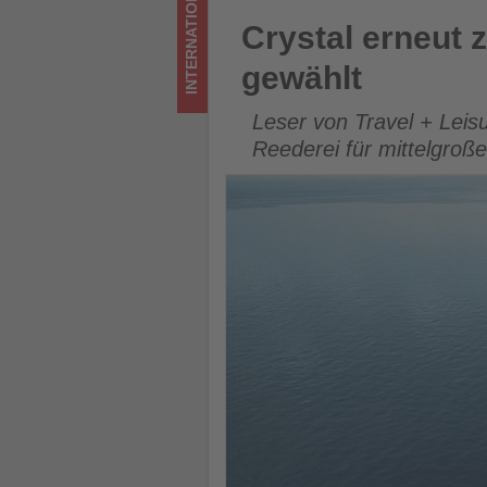
INTERNATIONAL
im
Crystal erneut zur besten Kr
Crystal erneut 
Tourismus
gewählt
los
Leser von Travel + Leis
ist!
Reederei für mittelgroß