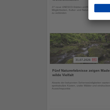
Nachrichten
27 neue UNESCO-Stätten eröffnen Reisenden zusä
Möglichkeiten, Kultur- und Naturerlebnisse mit dem
zu verbinden
31.07.2026
Lesen
Sie
Fünf Naturerlebnisse zeigen Made
die
wilde Vielfalt
Nachrichten
Abseits der bekannten Sehenswürdigkeiten warten
spektakuläre Küsten, uralte Wälder und eindrucksvo
Aussichtspunkte