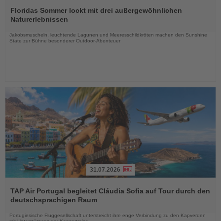
Lesen
Sie
Floridas Sommer lockt mit drei außergewöhnlichen
die
Naturerlebnissen
Nachrichten
Jakobsmuscheln, leuchtende Lagunen und Meeresschildkröten machen den Sunshine
State zur Bühne besonderer Outdoor-Abenteuer
31.07.2026
Lesen
Sie
TAP Air Portugal begleitet Cláudia Sofia auf Tour durch den
die
deutschsprachigen Raum
Nachrichten
Portugiesische Fluggesellschaft unterstreicht ihre enge Verbindung zu den Kapverden