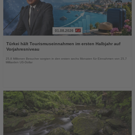
01.08.2026
Lesen
Sie
Türkei hält Tourismuseinnahmen im ersten Halbjahr auf
die
Vorjahresniveau
Nachrichten
25,8 Millionen Besucher sorgten in den ersten sechs Monaten für Einnahmen von 25,7
Milliarden US-Dollar