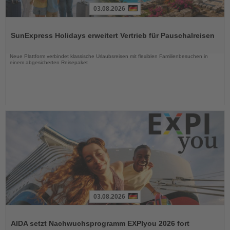
03.08.2026
Lesen
Sie
SunExpress Holidays erweitert Vertrieb für Pauschalreisen
die
Nachrichten
Neue Plattform verbindet klassische Urlaubsreisen mit flexiblen Familienbesuchen in
einem abgesicherten Reisepaket
03.08.2026
Lesen
Sie
AIDA setzt Nachwuchsprogramm EXPIyou 2026 fort
die