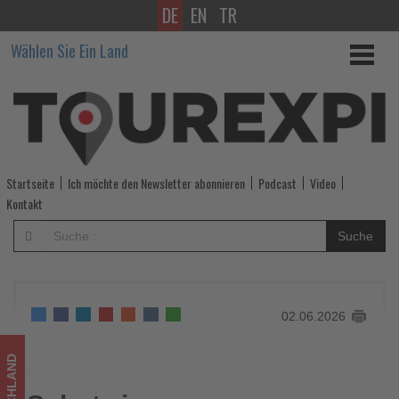
DE
EN
TR
Schutz
Wählen Sie Ein Land
im
Arbeitszeitgesetz
für
fliegendes
Startseite
Ich möchte den Newsletter abonnieren
Podcast
Video
Personal
Kontakt
-
Suche
Wissen,
was
02.06.2026
im
Tourismus