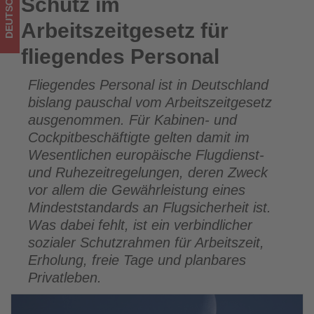
DEUTSCHLAND
Schutz im
Schutz im Arbeitszeitgesetz für fliegendes Personal
los
Arbeitszeitgesetz für
ist!
fliegendes Personal
Fliegendes Personal ist in Deutschland
bislang pauschal vom Arbeitszeitgesetz
ausgenommen. Für Kabinen- und
Cockpitbeschäftigte gelten damit im
Wesentlichen europäische Flugdienst-
und Ruhezeitregelungen, deren Zweck
vor allem die Gewährleistung eines
Mindeststandards an Flugsicherheit ist.
Was dabei fehlt, ist ein verbindlicher
sozialer Schutzrahmen für Arbeitszeit,
Erholung, freie Tage und planbares
Privatleben.