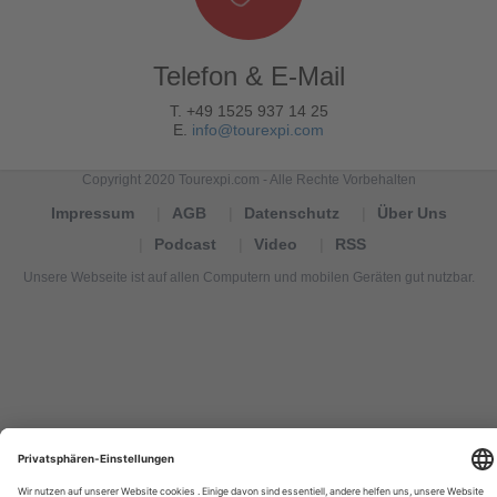
Telefon & E-Mail
T. +49 1525 937 14 25
E.
info@tourexpi.com
Copyright 2020 Tourexpi.com - Alle Rechte Vorbehalten
Impressum
AGB
Datenschutz
Über Uns
Podcast
Video
RSS
Unsere Webseite ist auf allen Computern und mobilen Geräten gut nutzbar.
Tourexpi,
turizm
haberleri,
Reisebüros,
tourism
news,
noticias
de
turismo,