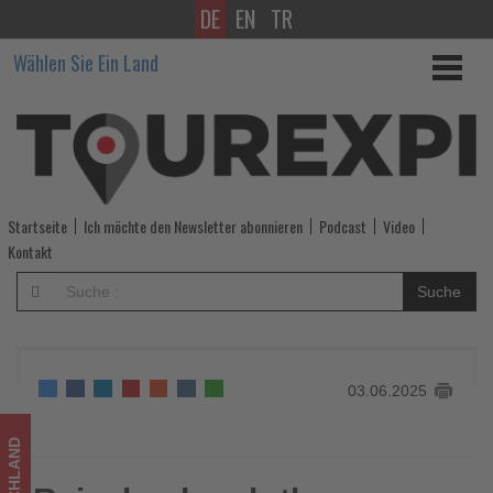
DE
EN
TR
Reiseland
Wählen Sie Ein Land
und
rtk:
Networking,
Know-
Startseite
Ich möchte den Newsletter abonnieren
Podcast
Video
how
Kontakt
und
Suche
Nordseeklänge
-
03.06.2025
Wissen,
was