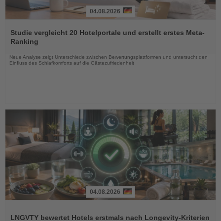
04.08.2026
Lesen
Sie
Studie vergleicht 20 Hotelportale und erstellt erstes Meta-
die
Ranking
Nachrichten
Neue Analyse zeigt Unterschiede zwischen Bewertungsplattformen und untersucht den
Einfluss des Schlafkomforts auf die Gästezufriedenheit
04.08.2026
Lesen
Sie
LNGVTY bewertet Hotels erstmals nach Longevity-Kriterien
die