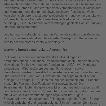
Mit dem neuen Event-Format „Cruise & Chill“ sind Reiseland und rtk
erfolgreich gestartet: Mehr als 140 Teilnehmerinnen und Teilnehmer aus
Reisebüros kamen zu den ersten beiden Veranstaltungen in Düsseldorf
und Hamburg – und das mit durchweg positivem Feedback. „Viele
wünschen sich bereits jetzt eine Wiederholung – und genau das planen
wir“, macht Dennis Conrads, Bereichsleiter Marketing & Einkauf,
neugierig. „Für 2026 sind vier Veranstaltungen geplant: zwei im Frühjahr,
und zwei im Spätsommer.“
Das Format richtet sich nicht nur an Partner-Reisebüros von Reiseland
und rtk, sondern steht allen interessierten Reiseprofis offen – was sich
bereits bei den ersten Events widerspiegelte.
Wertvolle Impulse und lockere Atmosphäre
Im Fokus der Abende standen aktuelle Entwicklungen im
Kreuzfahrtvertrieb, praxisnahe Produktinformationen und persönliches
Networking. Die fünf vertretenen Reedereien – AIDA, HX | Hurtigruten
Expeditions, MSC, nicko cruises und TUI Cruises – sowie
Versicherungspartner HanseMerkur lieferten interaktive Präsentationen,
unter anderem in Form von Quizformaten und sogar musikalischen
Einlagen. So sorgte TUI Cruises mit „An der Nordseeküste“ für echtes
Kreuzfahrt-Feeling. „Das Feedback war überwältigend. Die
Teilnehmenden lobten die gelungene Mischung aus Information, Spaß
und persönlichem Austausch“, berichtet Katrin Lehmann, die zusammen
mit Oliver Bors die Veranstaltungen organisiert hat. Sigrun
Schwanewilm von der solamento Reiseagentur gibt ihr Recht: „Es war
wirklich erfrischend und rundum gelungen! In der heutigen Zeit ist es