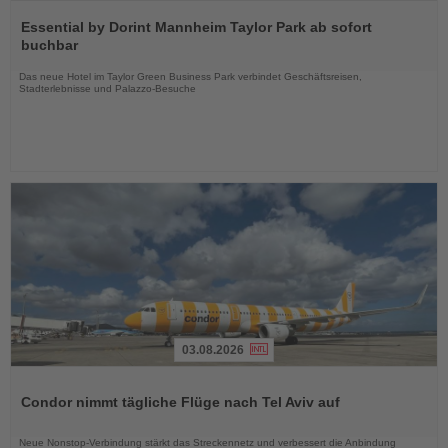
Lesen
Sie
Essential by Dorint Mannheim Taylor Park ab sofort
die
buchbar
Nachrichten
Das neue Hotel im Taylor Green Business Park verbindet Geschäftsreisen,
Stadterlebnisse und Palazzo-Besuche
03.08.2026
Lesen
Sie
Condor nimmt tägliche Flüge nach Tel Aviv auf
die
Nachrichten
Neue Nonstop-Verbindung stärkt das Streckennetz und verbessert die Anbindung