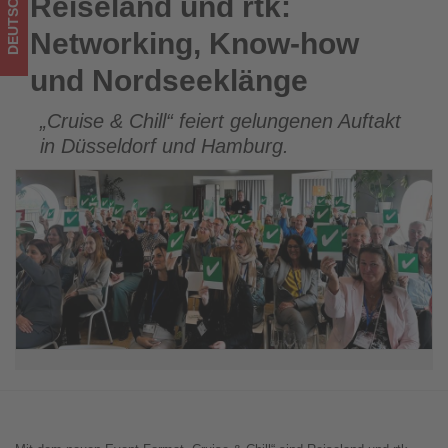
DEUTSCHLAND
Reiseland und rtk:
Reiseland und rtk: Networking, Know-how und Nordseeklänge
im
Networking, Know-how
Tourismus
und Nordseeklänge
los
„Cruise & Chill“ feiert gelungenen Auftakt
ist!
in Düsseldorf und Hamburg.