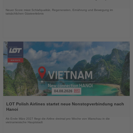
Nachrichten
Neuer Score misst Schlafqualität, Regeneration, Ernährung und Bewegung im
tatsächlichen Gästeerlebnis
04.08.2026
Lesen
Sie
LOT Polish Airlines startet neue Nonstopverbindung nach
die
Hanoi
Nachrichten
Ab Ende März 2027 fliegt die Airline dreimal pro Woche von Warschau in die
vietnamesische Hauptstadt