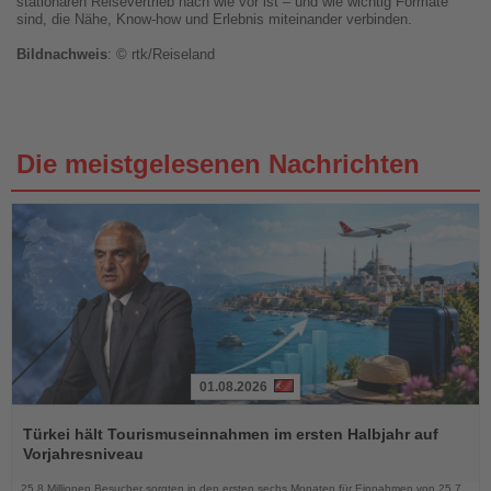
stationären Reisevertrieb nach wie vor ist – und wie wichtig Formate
sind, die Nähe, Know-how und Erlebnis miteinander verbinden.
Bildnachweis
: © rtk/Reiseland
Die meistgelesenen Nachrichten
01.08.2026
Lesen
Sie
Türkei hält Tourismuseinnahmen im ersten Halbjahr auf
die
Vorjahresniveau
Nachrichten
25,8 Millionen Besucher sorgten in den ersten sechs Monaten für Einnahmen von 25,7