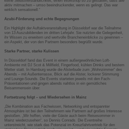
keine Selbstverständlichkeit, einen Workshop so zu gestalten, dass alle
aktiv mitmachen – umso beeindruckender, wenn es gelingt. Das war
wirklich sensationell.“
Azubi-Förderung und echte Begegnungen
Ein Highlight der Auftaktveranstaltung in Düsseldorf war die Teilnahme
von 13 Auszubildenden im dritten Lehrjahr. Sie nutzten die Gelegenheit,
ihr Wissen zu erweitern und wertvolle Brancheneinblicke zu gewinnen –
ein Aspekt, der von den Partnern besonders begrüßt wurde.
Starke Partner, starke Kulissen
In Düsseldorf fand das Event in einem außergewöhnlichen Loft-
Ambiente mit DJ Scot & Millfield, Fingerfood, kühlen Drinks und bestem
Wetter statt. In Hamburg wurde die Alsterbude zum „Wohnzimmer“ des
Abends – mit Außenterrasse, Blick auf die Alster, lockerer Stimmung
und Lounge-Sounds. Die Events starteten jeweils mit den Fach-
Präsentationen und gingen abends nahtlos in ein gemütliches
Beisammensein über.
Fortsetzung folgt – und Wiedersehen in Mainz
„Die Kombination aus Fachwissen, Networking und entspannter
Atmosphäre ist bei den Teilnehmern wie Partnern auf großes Interesse
gestoßen. „Wir hoffen, viele der Gäste auch beim Reisesommer in
Mainz wiederzusehen“, so Dennis Conrads. Die Eventreihe
unterstreicht, wie stark das Potenzial im Kreuzfahrtvertrieb für den