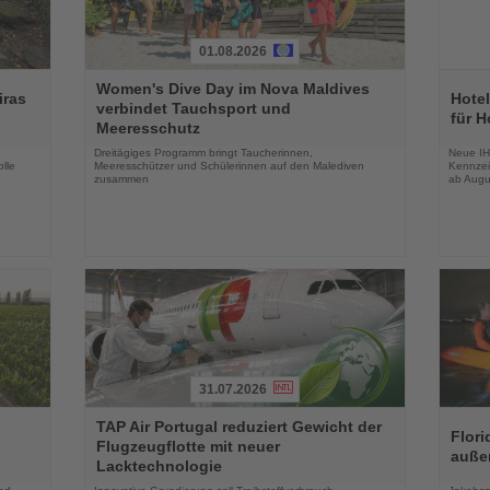
01.08.2026
Lesen
Lesen
Women's Dive Day im Nova Maldives
Sie
Sie
iras
Hotel
verbindet Tauchsport und
die
die
für H
Meeresschutz
Nachrichten
Nachri
Dreitägiges Programm bringt Taucherinnen,
Neue IH
lle
Meeresschützer und Schülerinnen auf den Malediven
Kennzei
zusammen
ab Augu
31.07.2026
Lesen
Lesen
TAP Air Portugal reduziert Gewicht der
Sie
Sie
Flori
Flugzeugflotte mit neuer
die
die
auße
Lacktechnologie
Nachrichten
Nachri