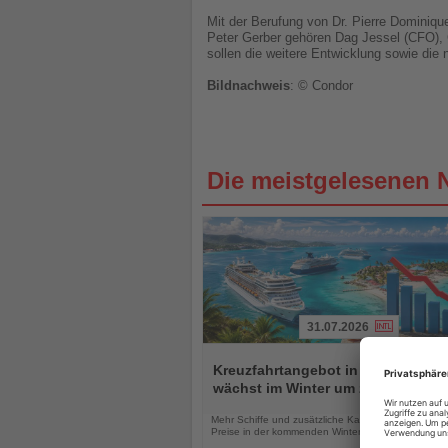
Mit der Berufung von Dr. Pierre Dominiq
Peter Gerber gehören Dag Jessel (CFO),
sollen die weitere Entwicklung sowie die
Bildnachweis
: © Condor
Die meistgelesenen 
31.07.2026
Lesen
Sie
Kreuzfahrtangebot in der Karibik
die
wächst im Winter um zehn Prozent
Nachrichten
Mehr Schiffe und zusätzliche Kapazitäten könnten 
Preise in der kommenden Wintersaison unter Druck