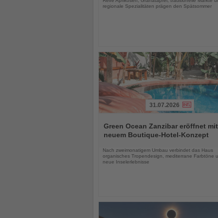
Reife Aprikosen, Granatäpfel, traditionelle Märkte 
regionale Spezialitäten prägen den Spätsommer
31.07.2026
Lesen
Sie
Green Ocean Zanzibar eröffnet mit
die
neuem Boutique-Hotel-Konzept
Nachrichten
Nach zweimonatigem Umbau verbindet das Haus
organisches Tropendesign, mediterrane Farbtöne 
neue Inselerlebnisse