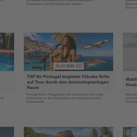
und
Innovative Grundierung soll Treibstoffverbrauch,
Jakobsm
Emissionen und Betriebskosten senken
Meeress
Bühne b
31.07.2026
Lesen
Lesen
TAP Air Portugal begleitet Cláudia Sofia
Sie
Sie
Matt
auf Tour durch den deutschsprachigen
die
die
Posit
Raum
Nachrichten
Nachri
Portugiesische Fluggesellschaft unterstreicht ihre enge
Bisherig
und
Verbindung zu den Kapverden mit Unterstützung der
wechselt
Konzertreise
Geschäf