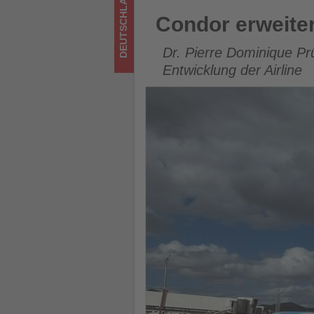
DEUTSCHLAND
im
Condor erweitert Geschäfts
Condor erweite
Tourismus
Dr. Pierre Dominique P
los
Entwicklung der Airline
ist!