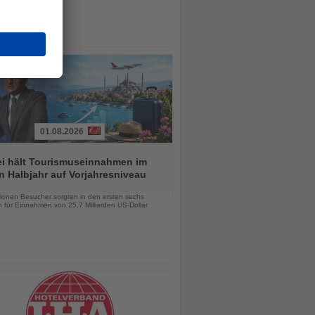
01.08.2026
ei hält Tourismuseinnahmen im
n Halbjahr auf Vorjahresniveau
chten
lionen Besucher sorgten in den ersten sechs
 für Einnahmen von 25,7 Milliarden US-Dollar