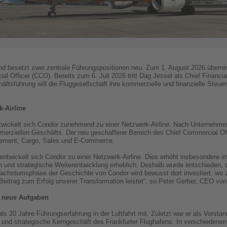
nd besetzt zwei zentrale Führungspositionen neu. Zum 1. August 2026 übern
 Officer (CCO). Bereits zum 6. Juli 2026 tritt Dag Jessel als Chief Financia
äftsführung will die Fluggesellschaft ihre kommerzielle und finanzielle Steu
k-Airline
twickelt sich Condor zunehmend zu einer Netzwerk-Airline. Nach Unternehme
erziellen Geschäfts. Der neu geschaffene Bereich des Chief Commercial Offic
ement, Cargo, Sales und E-Commerce.
entwickelt sich Condor zu einer Netzwerk-Airline. Dies erhöht insbesondere i
 und strategische Weiterentwicklung erheblich. Deshalb wurde entschieden, 
 Wachstumsphase der Geschichte von Condor wird bewusst dort investiert, wo 
eitrag zum Erfolg unserer Transformation leistet“, so Peter Gerber, CEO von
 neue Aufgaben
s 20 Jahre Führungserfahrung in der Luftfahrt mit. Zuletzt war er als Vorstand
ve und strategische Kerngeschäft des Frankfurter Flughafens. In verschiedene