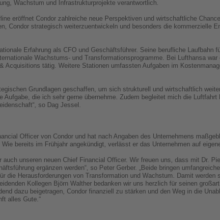
ung, Wachstum und Infrastrukturprojekte verantwortlich.
line eröffnet Condor zahlreiche neue Perspektiven und wirtschaftliche Chance
en, Condor strategisch weiterzuentwickeln und besonders die kommerzielle Ent
nationale Erfahrung als CFO und Geschäftsführer. Seine berufliche Laufbahn fü
ternationale Wachstums- und Transformationsprogramme. Bei Lufthansa war e
& Acquisitions tätig. Weitere Stationen umfassten Aufgaben im Kostenmanag
ategischen Grundlagen geschaffen, um sich strukturell und wirtschaftlich weit
ne Aufgabe, die ich sehr gerne übernehme. Zudem begleitet mich die Luftfahrt 
eidenschaft“, so Dag Jessel.
inancial Officer von Condor und hat nach Angaben des Unternehmens maßgeblic
n. Wie bereits im Frühjahr angekündigt, verlässt er das Unternehmen auf eige
uch unseren neuen Chief Financial Officer. Wir freuen uns, dass mit Dr. P
häftsführung ergänzen werden“, so Peter Gerber. „Beide bringen umfangreich
 für die Herausforderungen von Transformation und Wachstum. Damit werden si
denden Kollegen Björn Walther bedanken wir uns herzlich für seinen großart
end dazu beigetragen, Condor finanziell zu stärken und den Weg in die Una
ft alles Gute.“