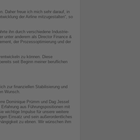
n. Daher freue ich mich sehr darauf, in
wicklung der Airline mitzugestalten“, so
hrte ihn durch verschiedene Industrie-
r unter anderem als Director Finance &
ement, der Prozessoptimierung und der
erentwickeln zu können. Diese
bereits seit Beginn meiner beruflichen
h zur finanziellen Stabilisierung und
nen Wunsch.
ierre Dominique Prümm und Dag Jessel
e Erfahrung aus Führungspositionen mit
e wichtige Impulse für unsere weitere
igen Einsatz und sein außerordentliches
bhängigkeit zu ebnen. Wir wünschen ihm