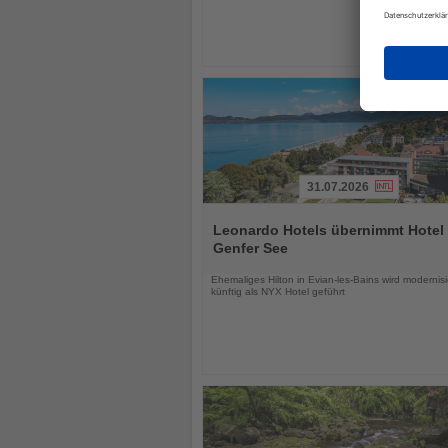
31.07.2026
Lesen
Sie
Leonardo Hotels übernimmt Hotel
die
Genfer See
Nachrichten
Ehemaliges Hilton in Evian-les-Bains wird modernisi
künftig als NYX Hotel geführt