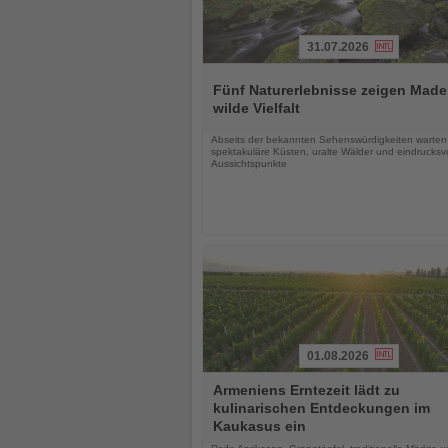
31.07.2026
Lesen
Sie
Fünf Naturerlebnisse zeigen Made
die
wilde Vielfalt
Nachrichten
Abseits der bekannten Sehenswürdigkeiten warten
spektakuläre Küsten, uralte Wälder und eindrucksvo
Aussichtspunkte
01.08.2026
Lesen
Armeniens Erntezeit lädt zu
Sie
kulinarischen Entdeckungen im
die
Kaukasus ein
Nachrichten