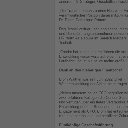
anderem für Strategie, Geschäftsentwickl
„Die Transformation zu einer Netzwerk-Air
verantwortlicher Position daran mitzuwirk
Dr. Pierre Dominique Prümm.
Dag Jessel verfügt über langjährige inter
und Dienstleistungsunternehmen sowie in
HR North Asia sowie im Bereich Mergers 
Technik.
„Condor hat in den letzten Jahren die str
Entwicklung weiter voranzutreiben, ist ei
Laufbahn und ist bis heute meine große L
Dank an den bisherigen Finanzchef
Björn Walther war seit Juni 2022 Chief F
Weiterentwicklung der Airline beigetrage
„Neben unserem neuen CCO begrüßen wir a
zwei erfahrene Kollegen die Condor Gesc
und verfügen über ein tiefes Verständnis
Entwicklung setzen. Bei unserem ausschei
Engagement als CFO. Björn hat entscheid
für seine persönliche und berufliche Zukun
Fünfköpfige Geschäftsführung