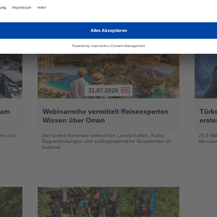
31.07.2026
Lesen
Lesen
Sie
Sie
 am
Webinarreihe vermittelt Reiseexperten
Türk
die
die
Wissen über Oman
erste
Nachrichten
Nachri
ert und
Drei Online-Seminare beleuchten Landschaften, Kultur,
25,8 Mil
Flugverbindungen und außergewöhnliche Reiseformen im
Monaten
Sultanat