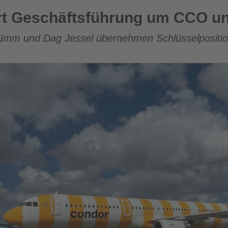
führung um CCO und neuen CFO
rt Geschäftsführung um CCO u
rümm und Dag Jessel übernehmen Schlüsselposition