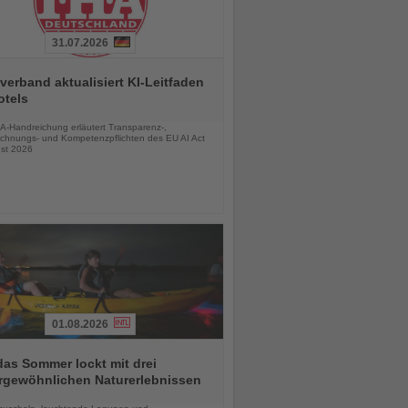
31.07.2026
verband aktualisiert KI-Leitfaden
otels
chten
A-Handreichung erläutert Transparenz-,
chnungs- und Kompetenzpflichten des EU AI Act
st 2026
01.08.2026
das Sommer lockt mit drei
rgewöhnlichen Naturerlebnissen
chten