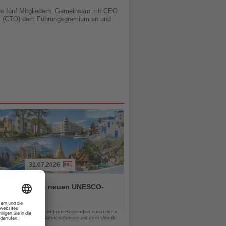
us fünf Mitgliedern. Gemeinsam mit CEO
lm (CTO) dem Führungsgremium an und
31.07.2026
alltours zu den neuen UNESCO-
rbestätten
chten
 UNESCO-Stätten eröffnen Reisenden zusätzliche
eiten, Kultur- und Naturerlebnisse mit dem Urlaub
inden