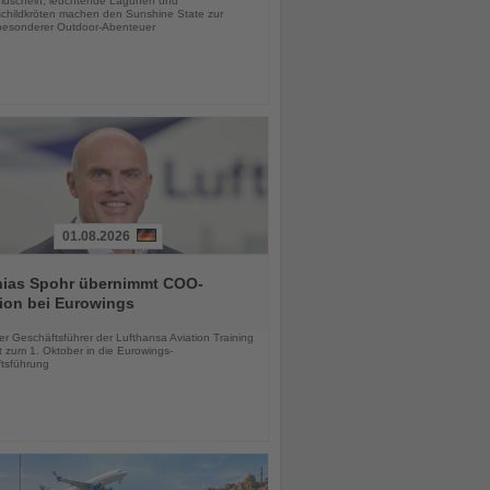
uscheln, leuchtende Lagunen und
childkröten machen den Sunshine State zur
esonderer Outdoor-Abenteuer
01.08.2026
hias Spohr übernimmt COO-
ion bei Eurowings
chten
er Geschäftsführer der Lufthansa Aviation Training
 zum 1. Oktober in die Eurowings-
tsführung