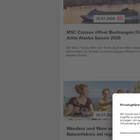
30.07.2026
Lesen
Sie
MSC Cruises öffnet Buchungen fü
die
dritte Alaska-Saison 2028
Nachrichten
Die MSC Poesia fährt von Ende April bis Mitte Sep
wöchentlich ab Seattle zu siebentägigen Reisen en
Alaskas Küste
30.07.2026
Lesen
Sie
Wandern und Wein verbinden
die
Naturerlebnis mit regionalem Gen
Nachrichten