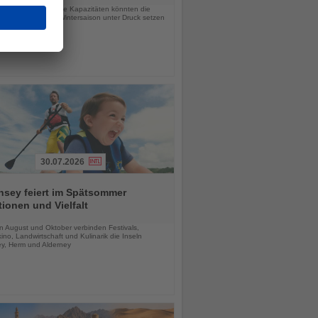
hiffe und zusätzliche Kapazitäten könnten die
in der kommenden Wintersaison unter Druck setzen
30.07.2026
nsey feiert im Spätsommer
tionen und Vielfalt
chten
n August und Oktober verbinden Festivals,
tkino, Landwirtschaft und Kulinarik die Inseln
y, Herm und Alderney