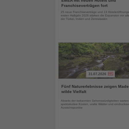
EMEA mit neuen Hotels und
die
Franchiseverträgen fort
Nachrichten
25 neue Franchiseverträge und 13 Hoteleröffnung
ersten Halbjahr 2026 stärken die Expansion vor all
der Türkei, Indien und Zentralasien
31.07.2026
Lesen
Sie
Fünf Naturerlebnisse zeigen Made
die
wilde Vielfalt
Nachrichten
Abseits der bekannten Sehenswürdigkeiten warten
spektakuläre Küsten, uralte Wälder und eindrucksvo
Aussichtspunkte