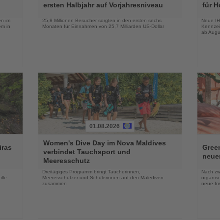
die
die
ersten Halbjahr auf Vorjahresniveau
für H
Nachrichten
Nachri
en im
25,8 Millionen Besucher sorgten in den ersten sechs
Neue IH
em in
Monaten für Einnahmen von 25,7 Milliarden US-Dollar
Kennzei
ab Augu
01.08.2026
Lesen
Lesen
Women's Dive Day im Nova Maldives
Sie
Sie
iras
Green
verbindet Tauchsport und
die
die
neue
Meeresschutz
Nachrichten
Nachri
Dreitägiges Programm bringt Taucherinnen,
Nach zw
lle
Meeresschützer und Schülerinnen auf den Malediven
organis
zusammen
neue In