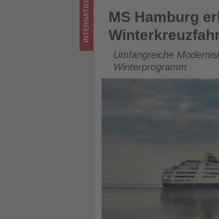
INTERNATIONAL
-
MS Hamburg erhält neues De
MS Hamburg erh
Wissen,
Winterkreuzfah
was
Umfangreiche Modernisie
im
Winterprogramm
Tourismus
los
ist!