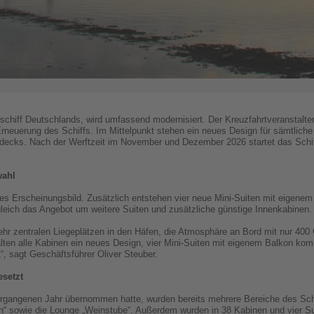
chiff Deutschlands, wird umfassend modernisiert. Der Kreuzfahrtveranstalter
Erneuerung des Schiffs. Im Mittelpunkt stehen ein neues Design für sämtliche
ldecks. Nach der Werftzeit im November und Dezember 2026 startet das Schi
wahl
es Erscheinungsbild. Zusätzlich entstehen vier neue Mini-Suiten mit eigene
ugleich das Angebot um weitere Suiten und zusätzliche günstige Innenkabinen.
hr zentralen Liegeplätzen in den Häfen, die Atmosphäre an Bord mit nur 400
halten alle Kabinen ein neues Design, vier Mini-Suiten mit eigenem Balkon k
“, sagt Geschäftsführer Oliver Steuber.
esetzt
angenen Jahr übernommen hatte, wurden bereits mehrere Bereiche des Schi
n“ sowie die Lounge „Weinstube“. Außerdem wurden in 38 Kabinen und vier Sui