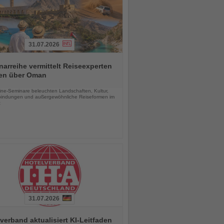
31.07.2026
arreihe vermittelt Reiseexperten
en über Oman
chten
line-Seminare beleuchten Landschaften, Kultur,
bindungen und außergewöhnliche Reiseformen im
t
31.07.2026
verband aktualisiert KI-Leitfaden