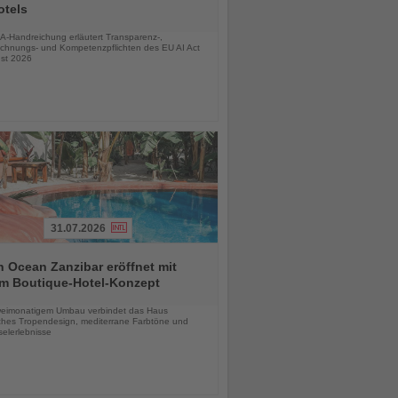
otels
chten
A-Handreichung erläutert Transparenz-,
chnungs- und Kompetenzpflichten des EU AI Act
st 2026
31.07.2026
 Ocean Zanzibar eröffnet mit
m Boutique-Hotel-Konzept
chten
eimonatigem Umbau verbindet das Haus
ches Tropendesign, mediterrane Farbtöne und
selerlebnisse