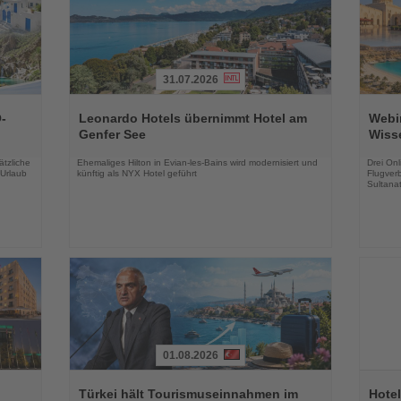
31.07.2026
Lesen
Lesen
Sie
Sie
-
Leonardo Hotels übernimmt Hotel am
Webin
die
die
Genfer See
Wiss
Nachrichten
Nachri
tzliche
Ehemaliges Hilton in Evian-les-Bains wird modernisiert und
Drei On
 Urlaub
künftig als NYX Hotel geführt
Flugver
Sultana
01.08.2026
Lesen
Lesen
Sie
Sie
Türkei hält Tourismuseinnahmen im
Hotel