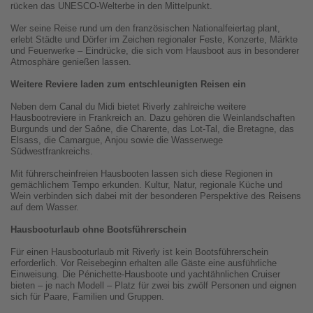
rücken das UNESCO-Welterbe in den Mittelpunkt.
Wer seine Reise rund um den französischen Nationalfeiertag plant,
erlebt Städte und Dörfer im Zeichen regionaler Feste, Konzerte, Märkte
und Feuerwerke – Eindrücke, die sich vom Hausboot aus in besonderer
Atmosphäre genießen lassen.
Weitere Reviere laden zum entschleunigten Reisen ein
Neben dem Canal du Midi bietet Riverly zahlreiche weitere
Hausbootreviere in Frankreich an. Dazu gehören die Weinlandschaften
Burgunds und der Saône, die Charente, das Lot-Tal, die Bretagne, das
Elsass, die Camargue, Anjou sowie die Wasserwege
Südwestfrankreichs.
Mit führerscheinfreien Hausbooten lassen sich diese Regionen in
gemächlichem Tempo erkunden. Kultur, Natur, regionale Küche und
Wein verbinden sich dabei mit der besonderen Perspektive des Reisens
auf dem Wasser.
Hausbooturlaub ohne Bootsführerschein
Für einen Hausbooturlaub mit Riverly ist kein Bootsführerschein
erforderlich. Vor Reisebeginn erhalten alle Gäste eine ausführliche
Einweisung. Die Pénichette-Hausboote und yachtähnlichen Cruiser
bieten – je nach Modell – Platz für zwei bis zwölf Personen und eignen
sich für Paare, Familien und Gruppen.