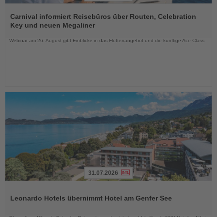
Lesen
Sie
Carnival informiert Reisebüros über Routen, Celebration
die
Key und neuen Megaliner
Nachrichten
Webinar am 26. August gibt Einblicke in das Flottenangebot und die künftige Ace Class
31.07.2026
Lesen
Sie
Leonardo Hotels übernimmt Hotel am Genfer See
die
Nachrichten