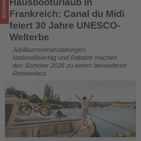
INTERNATIONAL
Hausbooturlaub in
Hausbooturlaub in Frankreich: Canal du Midi feiert 30 Jahre
-
UNESCO-Welterbe
Frankreich: Canal du Midi
Wissen,
feiert 30 Jahre UNESCO-
was
Welterbe
im
Jubiläumsveranstaltungen,
Tourismus
Nationalfeiertag und Rabatte machen
los
den Sommer 2026 zu einem besonderen
Reiseanlass
ist!