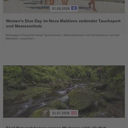
01.08.2026
Lesen
Sie
Women's Dive Day im Nova Maldives verbindet Tauchsport
die
und Meeresschutz
Nachrichten
Dreitägiges Programm bringt Taucherinnen, Meeresschützer und Schülerinnen auf den
Malediven zusammen
31.07.2026
Lesen
Sie
Fünf Naturerlebnisse zeigen Madeiras wilde Vielfalt