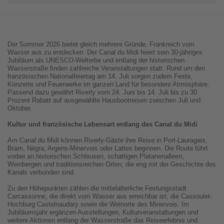
Der Sommer 2026 bietet gleich mehrere Gründe, Frankreich vom
Wasser aus zu entdecken. Der Canal du Midi feiert sein 30-jähriges
Jubiläum als UNESCO-Welterbe und entlang der historischen
Wasserstraße finden zahlreiche Veranstaltungen statt. Rund um den
französischen Nationalfeiertag am 14. Juli sorgen zudem Feste,
Konzerte und Feuerwerke im ganzen Land für besondere Atmosphäre.
Passend dazu gewährt Riverly vom 24. Juni bis 14. Juli bis zu 30
Prozent Rabatt auf ausgewählte Hausbootreisen zwischen Juli und
Oktober.
Kultur und französische Lebensart entlang des Canal du Midi
Am Canal du Midi können Riverly-Gäste ihre Reise in Port-Lauragais,
Bram, Négra, Argens-Minervois oder Lattes beginnen. Die Route führt
vorbei an historischen Schleusen, schattigen Platanenalleen,
Weinbergen und traditionsreichen Orten, die eng mit der Geschichte des
Kanals verbunden sind.
Zu den Höhepunkten zählen die mittelalterliche Festungsstadt
Carcassonne, die direkt vom Wasser aus erreichbar ist, die Cassoulet-
Hochburg Castelnaudary sowie die Weinorte des Minervois. Im
Jubiläumsjahr ergänzen Ausstellungen, Kulturveranstaltungen und
weitere Aktionen entlang der Wasserstraße das Reiseerlebnis und