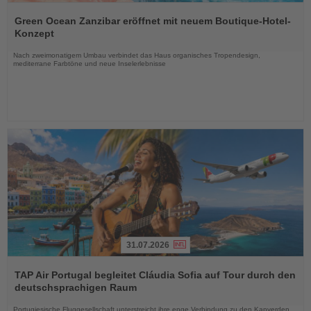
Lesen
Sie
Green Ocean Zanzibar eröffnet mit neuem Boutique-Hotel-
die
Konzept
Nachrichten
Nach zweimonatigem Umbau verbindet das Haus organisches Tropendesign,
mediterrane Farbtöne und neue Inselerlebnisse
31.07.2026
Lesen
Sie
TAP Air Portugal begleitet Cláudia Sofia auf Tour durch den
die
deutschsprachigen Raum
Nachrichten
Portugiesische Fluggesellschaft unterstreicht ihre enge Verbindung zu den Kapverden