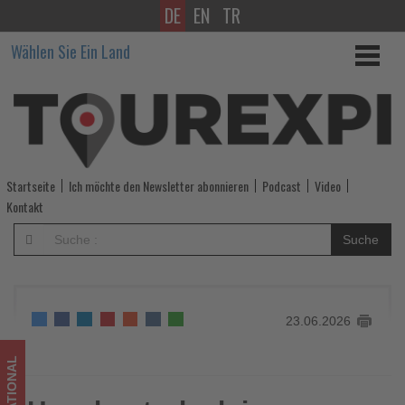
DE
EN
TR
Hausbooturlaub
Wählen Sie Ein Land
in
Frankreich:
Canal
du
Startseite
Ich möchte den Newsletter abonnieren
Podcast
Video
Midi
Kontakt
feiert
Suche
30
Jahre
23.06.2026
UNESCO-
Welterbe