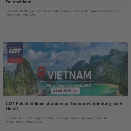
die
Deutschland
Nachrichten
Vier Veranstaltungen bieten Reiseprofis Einblicke in die beiden Karibikinseln und ihre
touristischen Angebote
04.08.2026
Lesen
Sie
LOT Polish Airlines startet neue Nonstopverbindung nach
die
Hanoi
Nachrichten
Ab Ende März 2027 fliegt die Airline dreimal pro Woche von Warschau in die
vietnamesische Hauptstadt