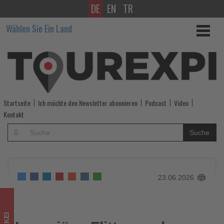
DE
EN
TR
Luxuriöse
Wählen Sie Ein Land
Flitterwochen:
Die
Türkei
setzt
Startseite
Ich möchte den Newsletter abonnieren
Podcast
Video
auf
Kontakt
exklusive
Suche
Reiseerlebnisse
-
23.06.2026
Wissen,
was