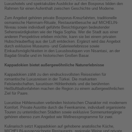
Luxushotels und spektakuläre Ausblicke auf den Bosporus bilden den
Rahmen für einen Aufenthalt zwischen Geschichte und Moderne.
Zum Angebot gehören private Bosporus-Kreuzfahrten, traditionelle
osmanische Hammam-Rituale, Restaurantbesuche auf MICHELIN-
Niveau sowie individuell geführte Besichtigungen bedeutender
Sehenswürdigkeiten wie der Hagia Sophia. Wer die Stadt aus einer
anderen Perspektive erleben möchte, kann sie bei einem privaten
Hubschrauberflug aus der Luft entdecken. Ergänzt wird das Angebot
durch exklusive Museums- und Galerieerlebnisse sowie
Einkaufsmöglichkeiten in den Luxusboutiquen von Nisantasi, an der
Bagdat-Straße und im historischen Großen Basar.
Kappadokien bietet außergewöhnliche Naturerlebnisse
Kappadokien zählt zu den eindrucksvollsten Reisezielen für
romantische Luxusreisen in der Türkei. Die markanten
Felslandschaften, luxuriösen Höhlenhotels und die berühmten
Heißluftballonfahrten machen die Region zu einem außergewöhnlichen
Ziel für Paare.
Luxuriöse Höhlensuiten verbinden historischen Charakter mit modernem
Komfort. Private Ausritte durch die Feenkamine, individuell organisierte
Touren zu unterirdischen Städten sowie exklusive Sonnenuntergänge
gehören ebenso zum Angebot wie Wellnessprogramme für zwei.
Kulinarisch setzt Kappadokien auf gehobene anatolische Küche,
MICHELIN-ausgezeichnete Restaurants, regionale Weine und private