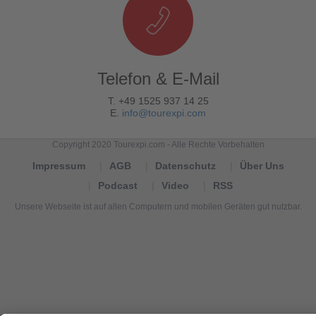
Telefon & E-Mail
T. +49 1525 937 14 25
E.
info@tourexpi.com
Copyright 2020 Tourexpi.com - Alle Rechte Vorbehalten
Impressum
AGB
Datenschutz
Über Uns
Podcast
Video
RSS
Unsere Webseite ist auf allen Computern und mobilen Geräten gut nutzbar.
Tourexpi,
turizm
haberleri,
Reisebüros,
tourism
news,
noticias