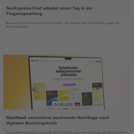
Lesen
Sie
SunExpress-Chef arbeitet einen Tag in der
die
Flugzeugwartung
Nachrichten
Marcus Schnabel tauschte beim internen „Job Tasting“ den Schreibtisch gegen den
Werkzeugkasten
04.08.2026
Lesen
Sie
RateHawk verzeichnet wachsende Nachfrage nach
die
digitalen Buchungstools
Nachrichten
Jeder dritte regelmäßig buchende DACH-Partner nutzt bereits die App der B2B-Plattform