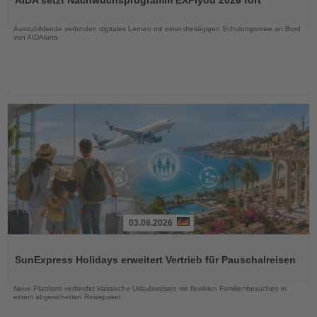
AIDA setzt Nachwuchsprogramm EXPIyou 2026 fort
die
Nachrichten
Auszubildende verbinden digitales Lernen mit einer dreitägigen Schulungsreise an Bord
von AIDAluna
03.08.2026
Lesen
Sie
SunExpress Holidays erweitert Vertrieb für Pauschalreisen
die
Nachrichten
Neue Plattform verbindet klassische Urlaubsreisen mit flexiblen Familienbesuchen in
einem abgesicherten Reisepaket