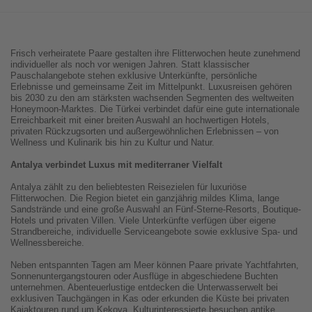
Frisch verheiratete Paare gestalten ihre Flitterwochen heute zunehmend
individueller als noch vor wenigen Jahren. Statt klassischer
Pauschalangebote stehen exklusive Unterkünfte, persönliche
Erlebnisse und gemeinsame Zeit im Mittelpunkt. Luxusreisen gehören
bis 2030 zu den am stärksten wachsenden Segmenten des weltweiten
Honeymoon-Marktes. Die Türkei verbindet dafür eine gute internationale
Erreichbarkeit mit einer breiten Auswahl an hochwertigen Hotels,
privaten Rückzugsorten und außergewöhnlichen Erlebnissen – von
Wellness und Kulinarik bis hin zu Kultur und Natur.
Antalya verbindet Luxus mit mediterraner Vielfalt
Antalya zählt zu den beliebtesten Reisezielen für luxuriöse
Flitterwochen. Die Region bietet ein ganzjährig mildes Klima, lange
Sandstrände und eine große Auswahl an Fünf-Sterne-Resorts, Boutique-
Hotels und privaten Villen. Viele Unterkünfte verfügen über eigene
Strandbereiche, individuelle Serviceangebote sowie exklusive Spa- und
Wellnessbereiche.
Neben entspannten Tagen am Meer können Paare private Yachtfahrten,
Sonnenuntergangstouren oder Ausflüge in abgeschiedene Buchten
unternehmen. Abenteuerlustige entdecken die Unterwasserwelt bei
exklusiven Tauchgängen in Kas oder erkunden die Küste bei privaten
Kajaktouren rund um Kekova. Kulturinteressierte besuchen antike