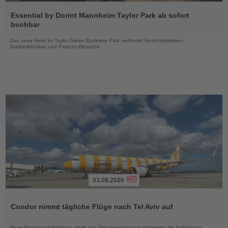
Lesen
Sie
Essential by Dorint Mannheim Taylor Park ab sofort
die
buchbar
Nachrichten
Das neue Hotel im Taylor Green Business Park verbindet Geschäftsreisen,
Stadterlebnisse und Palazzo-Besuche
03.08.2026
Lesen
Sie
Condor nimmt tägliche Flüge nach Tel Aviv auf
die
Nachrichten
Neue Nonstop-Verbindung stärkt das Streckennetz und verbessert die Anbindung