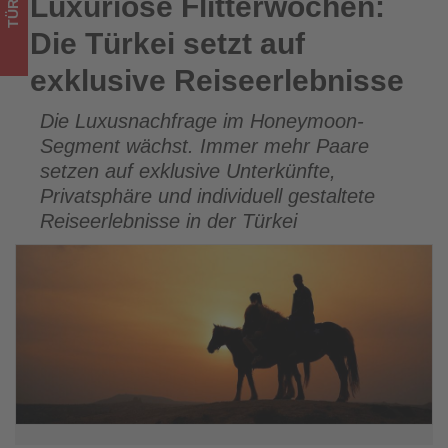
TÜRKEI
Luxuriöse Flitterwochen:
Luxuriöse Flitterwochen: Die Türkei setzt auf exklusive
im
Reiseerlebnisse
Die Türkei setzt auf
Tourismus
exklusive Reiseerlebnisse
los
Die Luxusnachfrage im Honeymoon-
ist!
Segment wächst. Immer mehr Paare
setzen auf exklusive Unterkünfte,
Privatsphäre und individuell gestaltete
Reiseerlebnisse in der Türkei