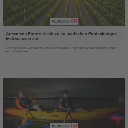
01.08.2026
Lesen
Sie
Armeniens Erntezeit lädt zu kulinarischen Entdeckungen
die
im Kaukasus ein
Nachrichten
Reife Aprikosen, Granatäpfel, traditionelle Märkte und regionale Spezialitäten prägen
den Spätsommer
01.08.2026