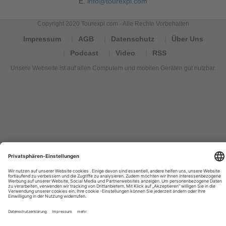
E.
info@tourexpi.com
Copyright 2020 Tourexpi.com - Alle Rechte Vorbehalten
Impressum
AGB
Datenschutz
Über Uns
Podcast
Video
RSS
Unsere Webseite ist auf allen Computern und mobilen Geräten gut nutzbar.
Tourexpi,
turizm
haberleri,
Reisebüros,
tourism
news,
noticias
de
turismo,
Tourismus
Nachrichten,
новости
туризма,
travel
tourism