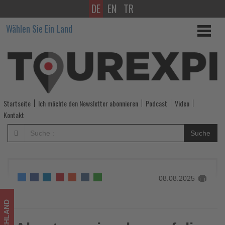
DE
EN
TR
Abenteuer,
Wählen Sie Ein Land
ja,
aber
auf
die
Startseite
Ich möchte den Newsletter abonnieren
Podcast
Video
sichere
Kontakt
Tour
Suche
-
Wissen,
08.08.2025
was
im