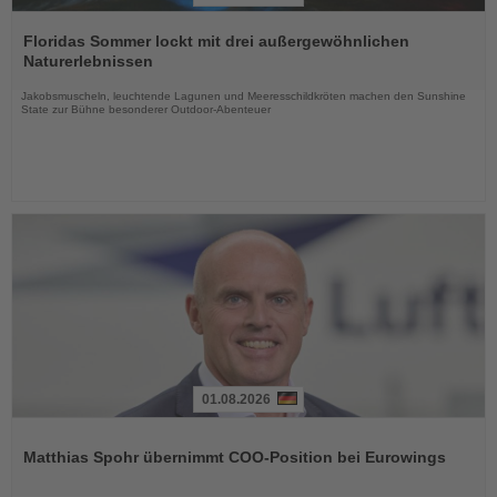
Lesen
Sie
Floridas Sommer lockt mit drei außergewöhnlichen
die
Naturerlebnissen
Nachrichten
Jakobsmuscheln, leuchtende Lagunen und Meeresschildkröten machen den Sunshine
State zur Bühne besonderer Outdoor-Abenteuer
01.08.2026
Lesen
Sie
Matthias Spohr übernimmt COO-Position bei Eurowings
die
Nachrichten