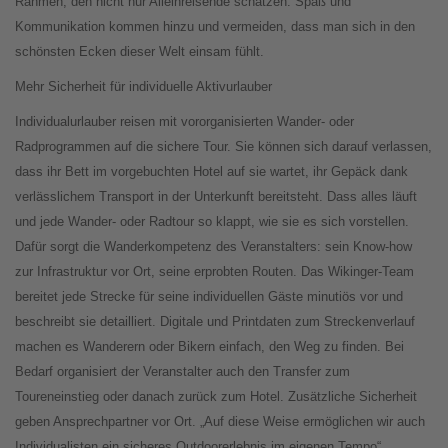
Rahmen, den nicht nur Alleinreisende schätzen. Spaß und
Kommunikation kommen hinzu und vermeiden, dass man sich in den
schönsten Ecken dieser Welt einsam fühlt.
Mehr Sicherheit für individuelle Aktivurlauber
Individualurlauber reisen mit vororganisierten Wander- oder
Radprogrammen auf die sichere Tour. Sie können sich darauf verlassen,
dass ihr Bett im vorgebuchten Hotel auf sie wartet, ihr Gepäck dank
verlässlichem Transport in der Unterkunft bereitsteht. Dass alles läuft
und jede Wander- oder Radtour so klappt, wie sie es sich vorstellen.
Dafür sorgt die Wanderkompetenz des Veranstalters: sein Know-how
zur Infrastruktur vor Ort, seine erprobten Routen. Das Wikinger-Team
bereitet jede Strecke für seine individuellen Gäste minutiös vor und
beschreibt sie detailliert. Digitale und Printdaten zum Streckenverlauf
machen es Wanderern oder Bikern einfach, den Weg zu finden. Bei
Bedarf organisiert der Veranstalter auch den Transfer zum
Toureneinstieg oder danach zurück zum Hotel. Zusätzliche Sicherheit
geben Ansprechpartner vor Ort. „Auf diese Weise ermöglichen wir auch
Individualisten ein sicheres Outdoorerlebnis im eigenen Tempo“,