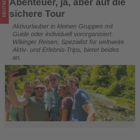
DEUTSCHLAND
Abenteuer, ja, aber auf die
Abenteuer, ja, aber auf die sichere Tour
Tourismus
sichere Tour
los
Aktivurlauber in kleinen Gruppen mit
ist!
Guide oder individuell vororganisiert.
Wikinger Reisen, Spezialist für weltweite
Aktiv- und Erlebnis-Trips, bietet beides
an.