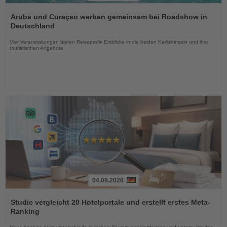
Lesen
Sie
Aruba und Curaçao werben gemeinsam bei Roadshow in
die
Deutschland
Nachrichten
Vier Veranstaltungen bieten Reiseprofis Einblicke in die beiden Karibikinseln und ihre
touristischen Angebote
04.08.2026
Lesen
Sie
Studie vergleicht 20 Hotelportale und erstellt erstes Meta-
die
Ranking
Nachrichten