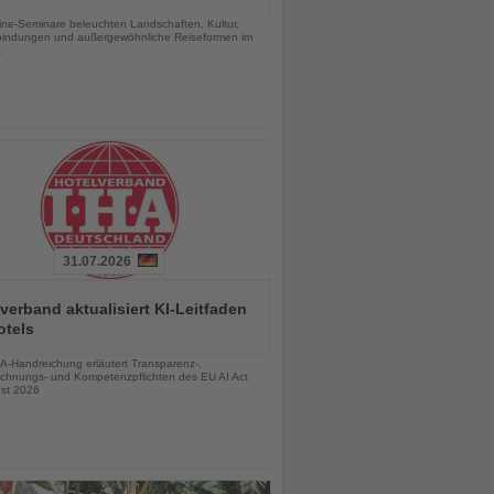
chten
line-Seminare beleuchten Landschaften, Kultur,
bindungen und außergewöhnliche Reiseformen im
t
31.07.2026
verband aktualisiert KI-Leitfaden
otels
chten
A-Handreichung erläutert Transparenz-,
chnungs- und Kompetenzpflichten des EU AI Act
st 2026