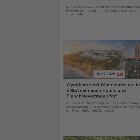
Nachrichten
27 neue UNESCO-Stätten eröffnen Reisenden zusä
Möglichkeiten, Kultur- und Naturerlebnisse mit dem
zu verbinden
30.07.2026
Lesen
Wyndham setzt Wachstumskurs in
Sie
EMEA mit neuen Hotels und
die
Franchiseverträgen fort
Nachrichten
25 neue Franchiseverträge und 13 Hoteleröffnung
ersten Halbjahr 2026 stärken die Expansion vor all
der Türkei, Indien und Zentralasien