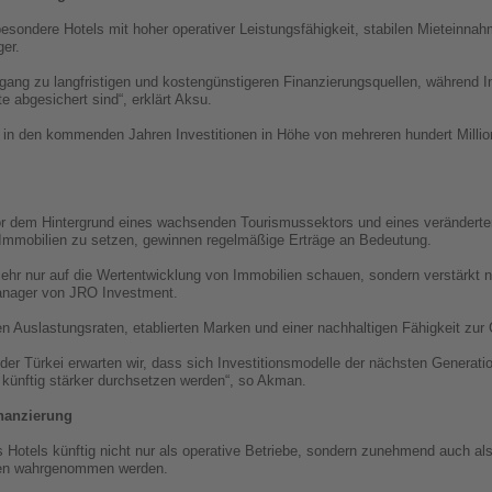
sondere Hotels mit hoher operativer Leistungsfähigkeit, stabilen Mieteinnah
ger.
ugang zu langfristigen und kostengünstigeren Finanzierungsquellen, während
e abgesichert sind“, erklärt Aksu.
in den kommenden Jahren Investitionen in Höhe von mehreren hundert Millio
or dem Hintergrund eines wachsenden Tourismussektors und eines veränderten
 Immobilien zu setzen, gewinnen regelmäßige Erträge an Bedeutung.
ehr nur auf die Wertentwicklung von Immobilien schauen, sondern verstärkt n
anager von JRO Investment.
en Auslastungsraten, etablierten Marken und einer nachhaltigen Fähigkeit zur
 der Türkei erwarten wir, dass sich Investitionsmodelle der nächsten Generati
, künftig stärker durchsetzen werden“, so Akman.
inanzierung
otels künftig nicht nur als operative Betriebe, sondern zunehmend auch als
toren wahrgenommen werden.