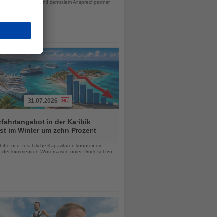
olvenzabsicherung und zentralem Ansprechpartner
31.07.2026
fahrtangebot in der Karibik
st im Winter um zehn Prozent
chten
hiffe und zusätzliche Kapazitäten könnten die
in der kommenden Wintersaison unter Druck setzen