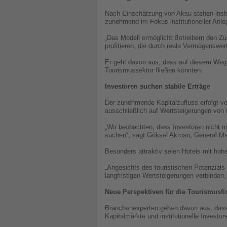
Nach Einschätzung von Aksu stehen insbe
zunehmend im Fokus institutioneller Anle
„Das Modell ermöglicht Betreibern den Z
profitieren, die durch reale Vermögenswert
Er geht davon aus, dass auf diesem Weg 
Tourismussektor fließen könnten.
Investoren suchen stabile Erträge
Der zunehmende Kapitalzufluss erfolgt v
ausschließlich auf Wertsteigerungen von
„Wir beobachten, dass Investoren nicht m
suchen“, sagt Göksel Akman, General M
Besonders attraktiv seien Hotels mit hoh
„Angesichts des touristischen Potenzials
langfristigen Wertsteigerungen verbinden
Neue Perspektiven für die Tourismusf
Branchenexperten gehen davon aus, dass H
Kapitalmärkte und institutionelle Inves