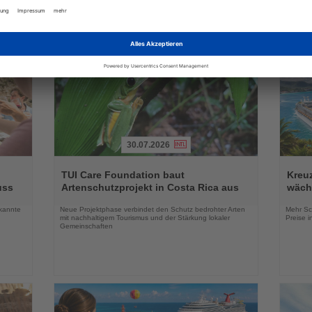
tlang
Kollektionen und eigene Shops für Familien
mit Ins
30.07.2026
Lesen
Lesen
Sie
Sie
TUI Care Foundation baut
Kreuz
die
die
uss
Artenschutzprojekt in Costa Rica aus
wäch
Nachrichten
Nachri
ekannte
Neue Projektphase verbindet den Schutz bedrohter Arten
Mehr Sc
mit nachhaltigem Tourismus und der Stärkung lokaler
Preise 
Gemeinschaften