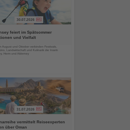
30.07.2026
nsey feiert im Spätsommer
tionen und Vielfalt
chten
n August und Oktober verbinden Festivals,
tkino, Landwirtschaft und Kulinarik die Inseln
y, Herm und Alderney
31.07.2026
arreihe vermittelt Reiseexperten
en über Oman