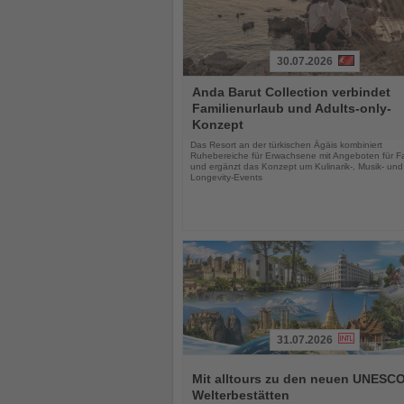
30.07.2026
Lesen
Anda Barut Collection verbindet
Sie
Familienurlaub und Adults-only-
die
Konzept
Nachrichten
Das Resort an der türkischen Ägäis kombiniert
Ruhebereiche für Erwachsene mit Angeboten für Fa
und ergänzt das Konzept um Kulinarik-, Musik- und
Longevity-Events
31.07.2026
Lesen
Sie
Mit alltours zu den neuen UNESCO
die
Welterbestätten