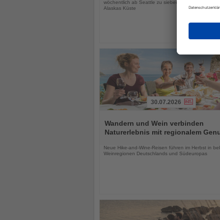
wöchentlich ab Seattle zu siebentägigen Reisen en
Alaskas Küste
30.07.2026
Lesen
Sie
Wandern und Wein verbinden
die
Naturerlebnis mit regionalem Gen
Nachrichten
Neue Hike-and-Wine-Reisen führen im Herbst in b
Weinregionen Deutschlands und Südeuropas