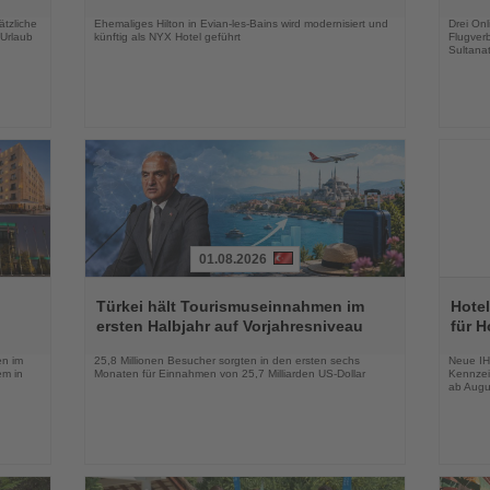
Nachrichten
Nachri
tzliche
Ehemaliges Hilton in Evian-les-Bains wird modernisiert und
Drei On
 Urlaub
künftig als NYX Hotel geführt
Flugver
Sultana
01.08.2026
Lesen
Lesen
Sie
Sie
Türkei hält Tourismuseinnahmen im
Hotel
die
die
ersten Halbjahr auf Vorjahresniveau
für H
Nachrichten
Nachri
en im
25,8 Millionen Besucher sorgten in den ersten sechs
Neue IH
em in
Monaten für Einnahmen von 25,7 Milliarden US-Dollar
Kennzei
ab Augu