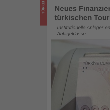
was
Neues Finanzierungsmodell so
TÜRKEI
Neues Finanzier
im
türkischen Tou
Tourismus
Institutionelle Anleger
los
Anlageklasse
ist!