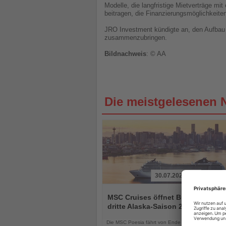
Modelle, die langfristige Mietverträge mi
beitragen, die Finanzierungsmöglichkeite
JRO Investment kündigte an, den Aufbau s
zusammenzubringen.
Bildnachweis
: © AA
Die meistgelesenen 
30.07.2026
Lesen
Sie
MSC Cruises öffnet Buchungen fü
die
dritte Alaska-Saison 2028
Nachrichten
Die MSC Poesia fährt von Ende April bis Mitte Sep