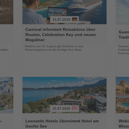
31.07.2026
Lesen
Lesen
Carnival informiert Reisebüros über
Sie
Sie
Guer
Routen, Celebration Key und neuen
die
die
Tradi
Megaliner
Nachrichten
Nachri
Webinar am 26. August gibt Einblicke in das
Zwische
milien
Flottenangebot und die künftige Ace Class
Freilich
Guernse
31.07.2026
Lesen
Lesen
Sie
Sie
-
Leonardo Hotels übernimmt Hotel am
Webin
die
die
Genfer See
Wiss