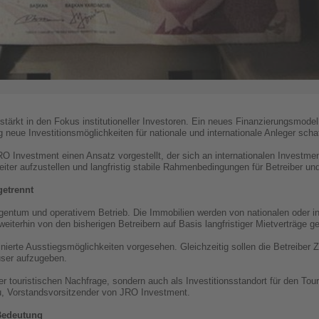
tärkt in den Fokus institutioneller Investoren. Ein neues Finanzierungsmodell 
g neue Investitionsmöglichkeiten für nationale und internationale Anleger scha
 Investment einen Ansatz vorgestellt, der sich an internationalen Investmentst
iter aufzustellen und langfristig stabile Rahmenbedingungen für Betreiber un
getrennt
gentum und operativem Betrieb. Die Immobilien werden von nationalen oder int
eiterhin von den bisherigen Betreibern auf Basis langfristiger Mietverträge g
inierte Ausstiegsmöglichkeiten vorgesehen. Gleichzeitig sollen die Betreiber Z
user aufzugeben.
 der touristischen Nachfrage, sondern auch als Investitionsstandort für den To
u, Vorstandsvorsitzender von JRO Investment.
Bedeutung