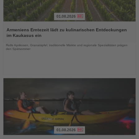
01.08.2026
Lesen
Sie
Armeniens Erntezeit lädt zu kulinarischen Entdeckungen
die
im Kaukasus ein
Nachrichten
Reife Aprikosen, Granatäpfel, traditionelle Märkte und regionale Spezialitäten prägen
den Spätsommer
01.08.2026
Lesen