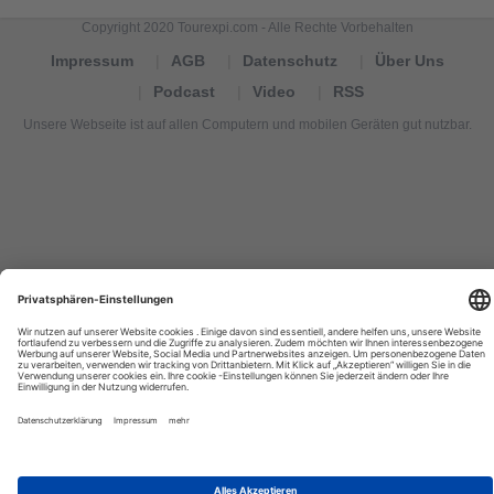
Copyright 2020 Tourexpi.com - Alle Rechte Vorbehalten
Impressum
AGB
Datenschutz
Über Uns
Podcast
Video
RSS
Unsere Webseite ist auf allen Computern und mobilen Geräten gut nutzbar.
Tourexpi,
turizm
haberleri,
Reisebüros,
tourism
news,
noticias
de
turismo,
Tourismus
Nachrichten,
новости
туризма,
travel
tourism
news,