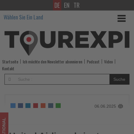
DE
EN
TR
United
Wählen Sie Ein Land
Airlines
bringt
Spotify
an
Startseite
Ich möchte den Newsletter abonnieren
Podcast
Video
Bord:
Kontakt
Kostenfreie
Suche
Musik,
Podcasts
06.06.2025
und
Hörbücher