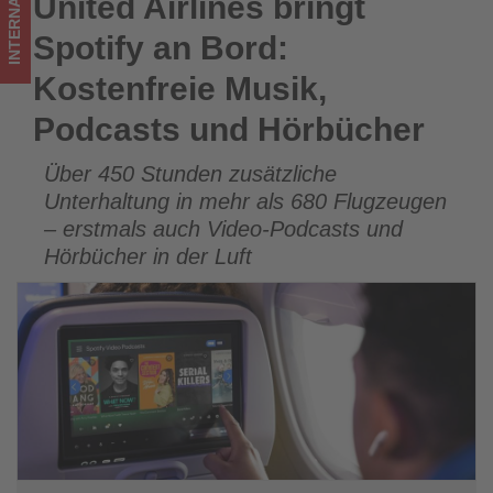
INTERNATIONAL
United Airlines bringt
United Airlines bringt Spotify an Bord: Kostenfreie Musik,
-
Podcasts und Hörbücher
Spotify an Bord:
Wissen,
Kostenfreie Musik,
was
Podcasts und Hörbücher
im
Über 450 Stunden zusätzliche
Tourismus
Unterhaltung in mehr als 680 Flugzeugen
los
– erstmals auch Video-Podcasts und
Hörbücher in der Luft
ist!