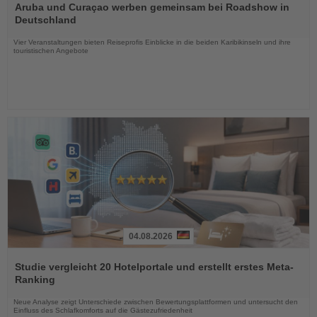
Sie
Aruba und Curaçao werben gemeinsam bei Roadshow in
die
Deutschland
Nachrichten
Vier Veranstaltungen bieten Reiseprofis Einblicke in die beiden Karibikinseln und ihre
touristischen Angebote
04.08.2026
Lesen
Sie
Studie vergleicht 20 Hotelportale und erstellt erstes Meta-
die
Ranking
Nachrichten
Neue Analyse zeigt Unterschiede zwischen Bewertungsplattformen und untersucht den
Einfluss des Schlafkomforts auf die Gästezufriedenheit