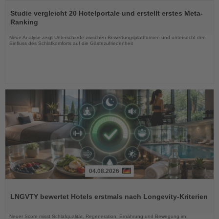
Lesen
Sie
Studie vergleicht 20 Hotelportale und erstellt erstes Meta-
die
Ranking
Nachrichten
Neue Analyse zeigt Unterschiede zwischen Bewertungsplattformen und untersucht den
Einfluss des Schlafkomforts auf die Gästezufriedenheit
04.08.2026
Lesen
Sie
LNGVTY bewertet Hotels erstmals nach Longevity-Kriterien
die
Nachrichten
Neuer Score misst Schlafqualität, Regeneration, Ernährung und Bewegung im