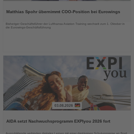
Lesen
Sie
Matthias Spohr übernimmt COO-Position bei Eurowings
die
Nachrichten
Bisheriger Geschäftsführer der Lufthansa Aviation Training wechselt zum 1. Oktober in
die Eurowings-Geschäftsführung
03.08.2026
Lesen
Sie
AIDA setzt Nachwuchsprogramm EXPIyou 2026 fort
die
Nachrichten
Auszubildende verbinden digitales Lernen mit einer dreitägigen Schulungsreise an Bord