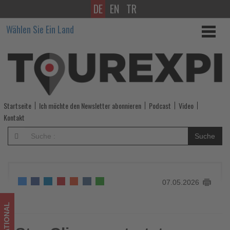
DE
EN
TR
Star
Wählen Sie Ein Land
Clippers
startet
neue
Segel-
Startseite
Ich möchte den Newsletter abonnieren
Podcast
Video
Kreuzfahrt
Kontakt
entlang
Suche
Italiens
Küste
07.05.2026
-
Wissen,