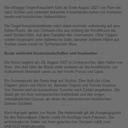
Die elftägige Segel-Kreuzfahrt führt ab Ende August 2027 von Rom bis
nach Sizilien und verbindet bekannte Küstenlandschaften mit kleineren
Inseln und historischen Hafenstädten.
Der Segel-Kreuzfahrtanbieter setzt dabei erstmals vollständig auf eine
Italien-Route, die von Civitavecchia aus entlang der Amalfiküste bis
nach Sizilien führt. Auf dem Fahrplan des Viermasters »Star Clipper«
stehen insgesamt zehn italienische Ziele, darunter mehrere Häfen auf
Sizilien sowie Inseln im Tyrrhenischen Meer.
Route verbindet Küstenlandschaften und Inselwelten
Die Reise beginnt am 29. August 2027 in Civitavecchia, dem Hafen von
Rom. Von dort führt die Route unter anderem an die Amalfiküste, zur
Vulkaninsel Stromboli sowie zu den Inseln Ponza und Lipari.
Ein Schwerpunkt der Reise liegt auf Sizilien. Dort läuft die »Star
Clipper« gleich vier Häfen an, darunter Trapani und Termini Imerese.
Von Termini wird ein kostenfreier Transfer nach Cefalù angeboten. Die
Stadt gilt mit ihrer normannischen Kathedrale und den engen
mittelalterlichen Gassen als eines der bekanntesten historischen
Zentren Siziliens.
Auch Agropoli gehört zur Route. Die Hafenstadt gilt als Ausgangspunkt
für den Nationalpark Cilento sowie für Ausflüge nach Paestum. Die
archäologische Stätte mit ihren griechischen Tempeln zählt zum
UNESCO-Weltkulturerbe.