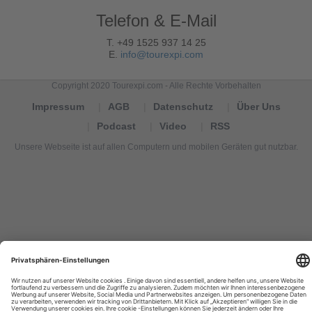
Telefon & E-Mail
T. +49 1525 937 14 25
E.
info@tourexpi.com
Copyright 2020 Tourexpi.com - Alle Rechte Vorbehalten
Impressum
AGB
Datenschutz
Über Uns
Podcast
Video
RSS
Unsere Webseite ist auf allen Computern und mobilen Geräten gut nutzbar.
Tourexpi,
turizm
haberleri,
Reisebüros,
tourism
news,
noticias
de
turismo,
Tourismus
Nachrichten,