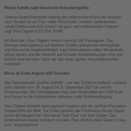
Kleine Schiffe statt klassische Kreuzfahrtgröße
„Unsere Segel-Kreuzfahrt entlang der italienischen Küste bis hinunter
nach Sizilien ist ein Törn voller Geschichte, inmitten spektakulärer
Landschaften und nicht zuletzt mit ganz viel mediterranem Charme“,
sagt Star-Clippers-CEO Eric Krafft.
An Bord der »Star Clipper« reisen maximal 166 Passagiere. Das
Konzept setzt bewusst auf kleinere Schiffe, entspannte Atmosphäre
und klassische Segelschifffahrt. Laut Unternehmen sollen Windantrieb,
offene Decks und der Verzicht auf formelle Kleiderordnungen eher das
Gefühl einer privaten Yacht als das eines großen Kreuzfahrtschiffes
vermitteln.
Reise ab Ende August 2027 buchbar
Das Reisebeispiel „Sizilien enthüllt – mit den Schätzen Italiens“ umfasst
zehn Nächte vom 29. August bis 8. September 2027 ab und bis
Civitavecchia. Der Einstiegspreis liegt laut Veranstalter bei 3.930 Euro
pro Person in der Außenkabine inklusive voller Bordverpflegung.
Star Clippers betreibt nach eigenen Angaben drei der größten Passagier-
Segelschiffe der Welt. Zur Flotte gehören der Fünfmaster Royal Clipper
sowie die baugleichen Viermaster Star Flyer und Star Clipper. Das
Unternehmen wurde mehrfach mit dem Titel „World’s Best Green Cruise
Line“ ausgezeichnet.