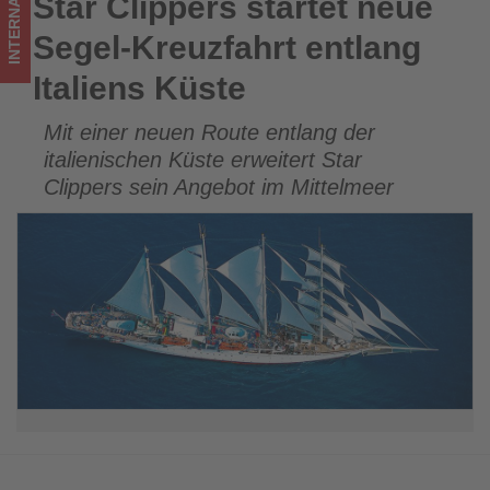
INTERNATIONAL
Star Clippers startet neue
Star Clippers startet neue Segel-Kreuzfahrt entlang Italiens
was
Küste
Segel-Kreuzfahrt entlang
im
Italiens Küste
Tourismus
Mit einer neuen Route entlang der
los
italienischen Küste erweitert Star
ist!
Clippers sein Angebot im Mittelmeer