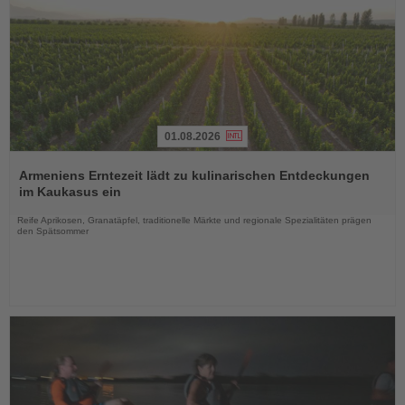
01.08.2026
Lesen
Sie
Armeniens Erntezeit lädt zu kulinarischen Entdeckungen
die
im Kaukasus ein
Nachrichten
Reife Aprikosen, Granatäpfel, traditionelle Märkte und regionale Spezialitäten prägen
den Spätsommer