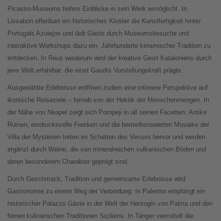
Picasso-Museums tiefere Einblicke in sein Werk ermöglicht. In
Lissabon offenbart ein historisches Kloster die Kunstfertigkeit hinter
Portugals Azulejos und lädt Gäste durch Museumsbesuche und
interaktive Workshops dazu ein, Jahrhunderte keramischer Tradition zu
entdecken. In Reus wiederum wird der kreative Geist Kataloniens durch
jene Welt erfahrbar, die einst Gaudís Vorstellungskraft prägte.
Ausgewählte Erlebnisse eröffnen zudem eine intimere Perspektive auf
ikonische Reiseziele – fernab von der Hektik der Menschenmengen. In
der Nähe von Neapel zeigt sich Pompeji in all seinen Facetten: Antike
Ruinen, eindrucksvolle Fresken und die bemerkenswerten Mosaike der
Villa der Mysterien treten im Schatten des Vesuvs hervor und werden
ergänzt durch Weine, die von mineralreichen vulkanischen Böden und
deren besonderem Charakter geprägt sind.
Durch Geschmack, Tradition und gemeinsame Erlebnisse wird
Gastronomie zu einem Weg der Verbindung. In Palermo empfängt ein
historischer Palazzo Gäste in der Welt der Herzogin von Palma und den
feinen kulinarischen Traditionen Siziliens. In Tanger vermittelt die