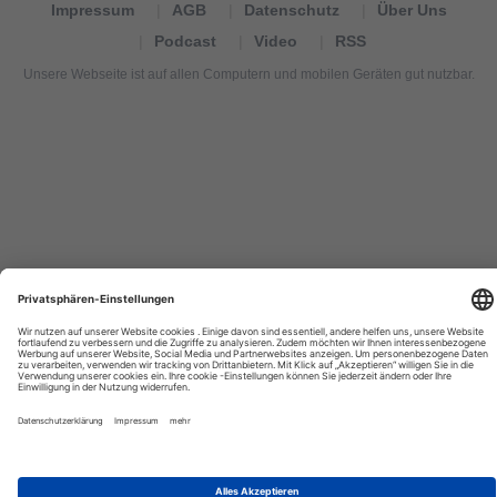
Impressum
AGB
Datenschutz
Über Uns
Podcast
Video
RSS
Unsere Webseite ist auf allen Computern und mobilen Geräten gut nutzbar.
Tourexpi,
turizm
haberleri,
Reisebüros,
tourism
news,
noticias
de
turismo,
Tourismus
Nachrichten,
новости
туризма,
travel
tourism
news,
international
tourism
news,