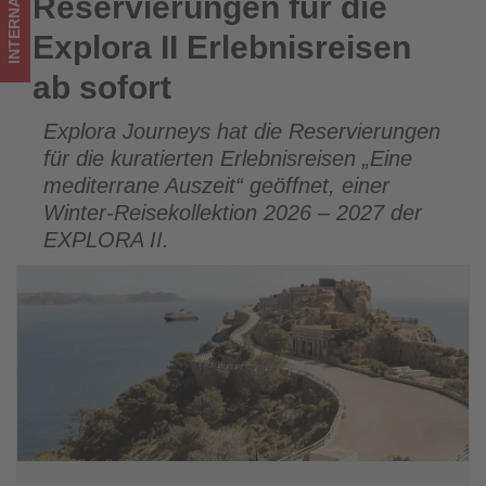
INTERNATIONAL
Reservierungen für die
Reservierungen für die Explora II Erlebnisreisen ab sofort
im
Explora II Erlebnisreisen
Tourismus
ab sofort
los
Explora Journeys hat die Reservierungen
ist!
für die kuratierten Erlebnisreisen „Eine
mediterrane Auszeit“ geöffnet, einer
Winter-Reisekollektion 2026 – 2027 der
EXPLORA II.