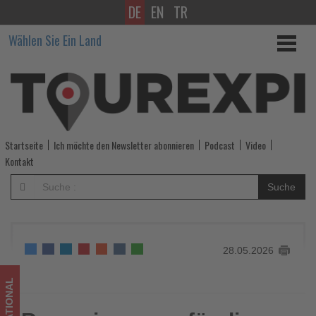
DE
EN
TR
Reservierungen
Wählen Sie Ein Land
für
die
Explora
II
Startseite
Ich möchte den Newsletter abonnieren
Podcast
Video
Erlebnisreisen
Kontakt
ab
Suche
sofort
-
28.05.2026
Wissen,
was