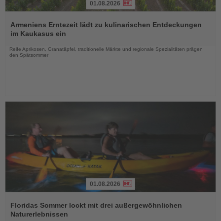
01.08.2026
Lesen
Sie
Armeniens Erntezeit lädt zu kulinarischen Entdeckungen
die
im Kaukasus ein
Nachrichten
Reife Aprikosen, Granatäpfel, traditionelle Märkte und regionale Spezialitäten prägen
den Spätsommer
01.08.2026
Lesen
Sie
Floridas Sommer lockt mit drei außergewöhnlichen
die
Naturerlebnissen
Nachrichten