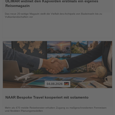
Sie
OLIMAR widmet den Kapverden erstmals ein eigenes
die
Reisemagazin
Nachrichten
Das neue 20-seitige Magazin stellt die Vielfalt des Archipels von Badeinseln bis zu
Vulkanlandschaften vor
04.08.2026
Lesen
Sie
NAAR Bespoke Travel kooperiert mit solamento
die
Nachrichten
Mehr als 470 mobile Reiseberater erhalten Zugang zu maßgeschneiderten Fernreisen
und flexiblen Planungsmodellen