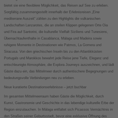
bietet sie eine flexiblere Möglichkeit, das Reisen auf See zu erleben.
Sorgfältig zusammengestellt innerhalb der Erlebnisreisen „Eine
mediterrane Auszeit“ zählen zu den Highlights die vulkanischen
Landschaften Lanzarotes, die an steilen Klippen gelegenen Orte Oia
und Fira auf Santorini, die kulturelle Vielfalt Siziliens und Tunesiens,
Übernachtaufenthalte in Casablanca, Málaga und Madeira sowie
ruhigere Momente in Destinationen wie Patmos, La Gomera und
Siracusa. Von den griechischen Inseln bis zu den Atlantikküsten
Portugals und Marokkos bewahrt jede Reise jene Tiefe, Eleganz und
entschleunigte Atmosphäre, die Explora Journeys auszeichnen, und lädt
Gäste dazu ein, das Mittelmeer durch authentischere Begegnungen und
bedeutungsvolle Verbindungen neu zu erleben.
Neue kuratierte Destinationserlebnisse – jetzt buchbar
Im gesamten Mittelmeerraum haben Gäste die Möglichkeit, durch
Kunst, Gastronomie und Geschichte in das lebendige kulturelle Erbe der
Region einzutauchen. In Málaga entfaltet sich Picassos Vermächtnis in
den Straßen seiner Geburtsstadt, bevor eine exklusive Öffnung des