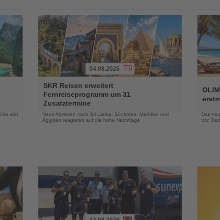
04.08.2026
Lesen
Lesen
SKR Reisen erweitert
Sie
Sie
OLIM
Fernreiseprogramm um 31
die
die
erst
Zusatztermine
Nachrichten
Nachri
oche von
Neue Abreisen nach Sri Lanka, Südkorea, Marokko und
Das neue
Ägypten reagieren auf die hohe Nachfrage
von Bad