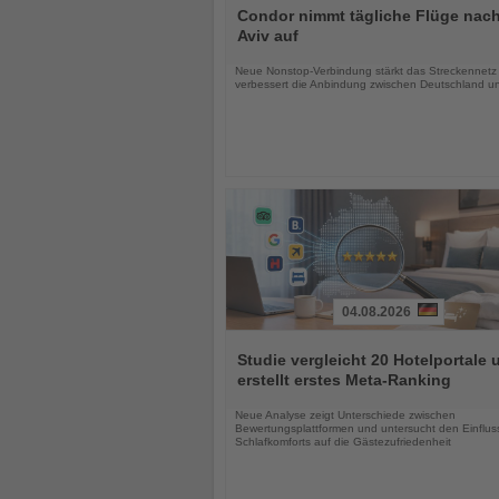
Sie
Condor nimmt tägliche Flüge nach
die
Aviv auf
Nachrichten
Neue Nonstop-Verbindung stärkt das Streckennetz
verbessert die Anbindung zwischen Deutschland un
04.08.2026
Lesen
Sie
Studie vergleicht 20 Hotelportale 
die
erstellt erstes Meta-Ranking
Nachrichten
Neue Analyse zeigt Unterschiede zwischen
Bewertungsplattformen und untersucht den Einflus
Schlafkomforts auf die Gästezufriedenheit