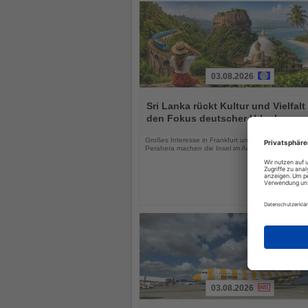
03.08.2026
Lesen
Sie
Sri Lanka rückt Kultur und Vielfalt 
die
den Fokus deutscher Urlauber
Nachrichten
Großes Interesse in Frankfurt und das Kandy Esal
Perahera machen die Insel im August besonders att
03.08.2026
Lesen