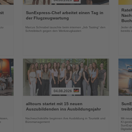
04.08.2026
Lesen
Lesen
Rate
Sie
Sie
it
SunExpress-Chef arbeitet einen Tag in
Nachf
die
die
der Flugzeugwartung
Buch
Nachrichten
Nachri
 zu
Marcus Schnabel tauschte beim internen „Job Tasting“ den
Jeder d
Schreibtisch gegen den Werkzeugkasten
bereits 
04.08.2026
Lesen
Lesen
Sie
Sie
alltours startet mit 15 neuen
SunE
die
die
Auszubildenden ins Ausbildungsjahr
treib
Nachrichten
Nachri
issen,
Nachwuchskräfte beginnen ihre Ausbildung in Touristik und
Mit neu
e
Büromanagement
KI-gestü
SunExpr
Digitali