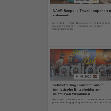
04.08.2026
Lesen
Sie
NAAR Bespoke Travel kooperiert m
die
solamento
Nachrichten
Mehr als 470 mobile Reiseberater erhalten Zugang
maßgeschneiderten Fernreisen und flexiblen
Planungsmodellen
04.08.2026
Lesen
Schmetterling Connect bringt
Sie
touristische Entscheider zum
die
Austausch zusammen
Nachrichten
Exklusives Networking-Format verbindet Branchenw
persönliche Begegnungen und regionale Erlebniss