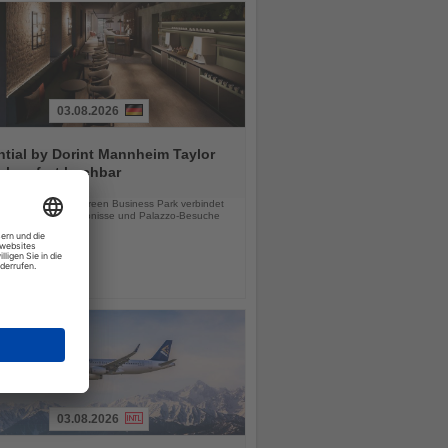
03.08.2026
tial by Dorint Mannheim Taylor
ab sofort buchbar
chten
e Hotel im Taylor Green Business Park verbindet
tsreisen, Stadterlebnisse und Palazzo-Besuche
03.08.2026