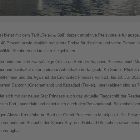
e
) bietet mit dem Tarif „Relax & Sail“ derzeit attraktive Preisvorteile für aus
 Prozent sowie deutlich reduzierte Preise für die dritte und vierte Person in
ählte Abfahrten und in allen Zielgebieten.
nter anderem eine zweiwöchige Cruise an Bord der Sapphire Princess nach Ma
gapur und beinhaltet unter anderem Aufenthalte in Bangkok, Ko Samui, Phuket 
ittelmeer und der Ägäis ist die Enchanted Princess vom 21. bis 28. Juli 202
derem Santorin (Griechenland) und Kusadasi (Türkei). Innenkabinen sind ab 78
det sich mit der neuen Star Princess auch das aktuelle Flaggschiff der Reede
 nach Fort Lauderdale und dabei auch durch den Panamakanal. Balkonkabinen
igen Alaska-Kreuzfahrt an Bord der Grand Princess im Mittelpunkt. Die Reise 
nter anderem Besuche der Glacier Bay, des Hubbard-Gletschers sowie einen 
 verfügbar.