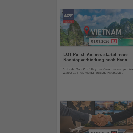
04.08.2026
Lesen
Sie
LOT Polish Airlines startet neue
die
Nonstopverbindung nach Hanoi
Nachrichten
Ab Ende März 2027 fliegt die Airline dreimal pro W
Warschau in die vietnamesische Hauptstadt