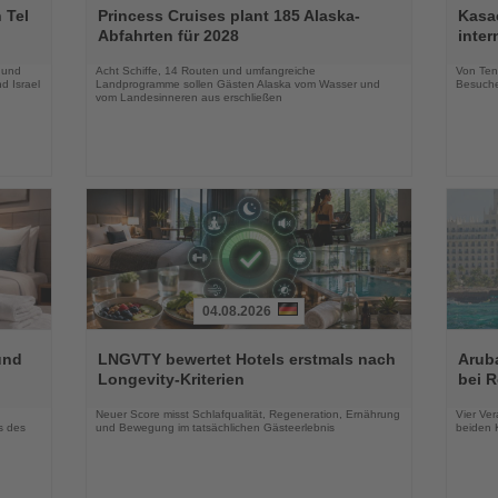
Sie
Sie
 Tel
Princess Cruises plant 185 Alaska-
Kasac
die
die
Abfahrten für 2028
inte
Nachrichten
Nachri
 und
Acht Schiffe, 14 Routen und umfangreiche
Von Tenn
d Israel
Landprogramme sollen Gästen Alaska vom Wasser und
Besuche
vom Landesinneren aus erschließen
04.08.2026
Lesen
Lesen
Sie
Sie
und
LNGVTY bewertet Hotels erstmals nach
Arub
die
die
Longevity-Kriterien
bei 
Nachrichten
Nachri
Neuer Score misst Schlafqualität, Regeneration, Ernährung
Vier Ver
s des
und Bewegung im tatsächlichen Gästeerlebnis
beiden K