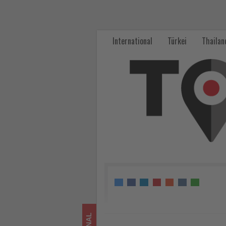
Kreuzfahrten
mit
International
Türkei
Thailan
Preisvorteil
-
Wissen,
was
im
Tourismus
los
ist!