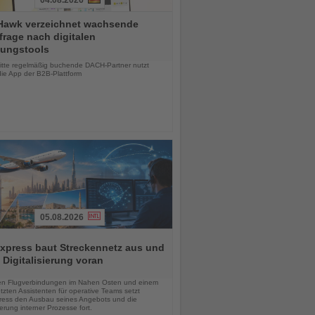
04.08.2026
Hawk verzeichnet wachsende
rage nach digitalen
ungstools
chten
ritte regelmäßig buchende DACH-Partner nutzt
die App der B2B-Plattform
05.08.2026
xpress baut Streckennetz aus und
t Digitalisierung voran
chten
en Flugverbindungen im Nahen Osten und einem
tzten Assistenten für operative Teams setzt
ess den Ausbau seines Angebots und die
sierung interner Prozesse fort.