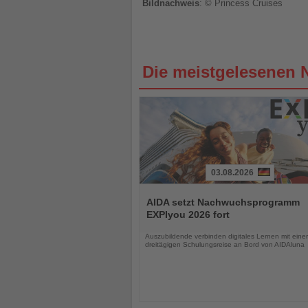
Bildnachweis
: © Princess Cruises
Die meistgelesenen 
03.08.2026
Lesen
Sie
AIDA setzt Nachwuchsprogramm
die
EXPIyou 2026 fort
Nachrichten
Auszubildende verbinden digitales Lernen mit einer
dreitägigen Schulungsreise an Bord von AIDAluna