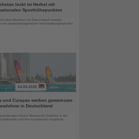
hstan lockt im Herbst mit
rnationalen Sporthöhepunkten
chten
is über Marathon bis Eiskunstlauf erwartet
r ein abwechslungsreicher Veranstaltungskalender
04.08.2026
a und Curaçao werben gemeinsam
Roadshow in Deutschland
chten
anstaltungen bieten Reiseprofis Einblicke in die
aribikinseln und ihre touristischen Angebote