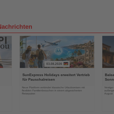
Nachrichten
03.08.2026
Lesen
Lesen
Sie
Sie
SunExpress Holidays erweitert Vertrieb
Balea
die
die
für Pauschalreisen
Sonne
Nachrichten
Nachri
Neue Plattform verbindet klassische Urlaubsreisen mit
Vestige
flexiblen Familienbesuchen in einem abgesicherten
außerge
Reisepaket
August