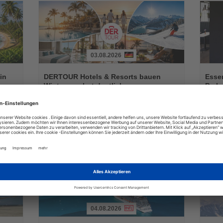
03.08.2026
Lesen
Lesen
Sie
Sie
in
DERTOUR Hotels & Resorts bauen
Essen
die
die
Winterangebot deutlich aus
Park 
Nachrichten
Nachri
a
Neue Hotels, innovative Konzepte und zusätzliche
Das neu
raktiv
Erlebnisse erweitern das Markenportfolio für die
Geschäf
Wintersaison 2026/27
04.08.2026
Lesen
Lesen