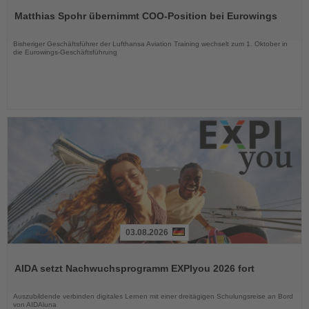
Sie
Matthias Spohr übernimmt COO-Position bei Eurowings
die
Nachrichten
Bisheriger Geschäftsführer der Lufthansa Aviation Training wechselt zum 1. Oktober in
die Eurowings-Geschäftsführung
03.08.2026
Lesen
Sie
AIDA setzt Nachwuchsprogramm EXPIyou 2026 fort
die
Nachrichten
Auszubildende verbinden digitales Lernen mit einer dreitägigen Schulungsreise an Bord
von AIDAluna