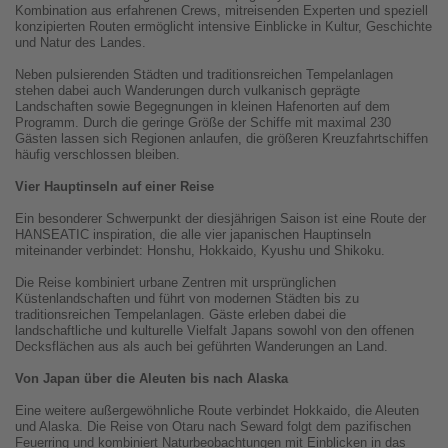
Kombination aus erfahrenen Crews, mitreisenden Experten und speziell
konzipierten Routen ermöglicht intensive Einblicke in Kultur, Geschichte
und Natur des Landes.
Neben pulsierenden Städten und traditionsreichen Tempelanlagen
stehen dabei auch Wanderungen durch vulkanisch geprägte
Landschaften sowie Begegnungen in kleinen Hafenorten auf dem
Programm. Durch die geringe Größe der Schiffe mit maximal 230
Gästen lassen sich Regionen anlaufen, die größeren Kreuzfahrtschiffen
häufig verschlossen bleiben.
Vier Hauptinseln auf einer Reise
Ein besonderer Schwerpunkt der diesjährigen Saison ist eine Route der
HANSEATIC inspiration, die alle vier japanischen Hauptinseln
miteinander verbindet: Honshu, Hokkaido, Kyushu und Shikoku.
Die Reise kombiniert urbane Zentren mit ursprünglichen
Küstenlandschaften und führt von modernen Städten bis zu
traditionsreichen Tempelanlagen. Gäste erleben dabei die
landschaftliche und kulturelle Vielfalt Japans sowohl von den offenen
Decksflächen aus als auch bei geführten Wanderungen an Land.
Von Japan über die Aleuten bis nach Alaska
Eine weitere außergewöhnliche Route verbindet Hokkaido, die Aleuten
und Alaska. Die Reise von Otaru nach Seward folgt dem pazifischen
Feuerring und kombiniert Naturbeobachtungen mit Einblicken in das