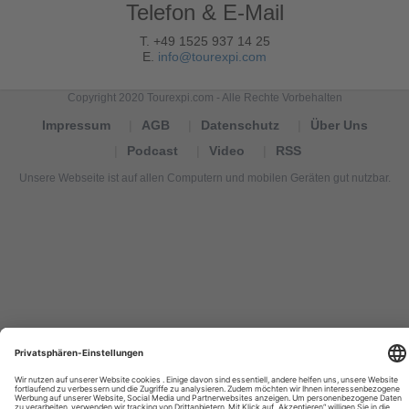
Telefon & E-Mail
T. +49 1525 937 14 25
E.
info@tourexpi.com
Copyright 2020 Tourexpi.com - Alle Rechte Vorbehalten
Impressum
AGB
Datenschutz
Über Uns
Podcast
Video
RSS
Unsere Webseite ist auf allen Computern und mobilen Geräten gut nutzbar.
Tourexpi,
turizm
haberleri,
Reisebüros,
tourism
news,
noticias
de
turismo,
Tourismus
Nachrichten,
новости