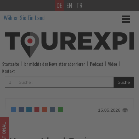
DE
EN
TR
Hapag-
Wählen Sie Ein Land
Lloyd
Cruises
erweitert
Japan-
Startseite
Ich möchte den Newsletter abonnieren
Podcast
Video
Programm
Kontakt
mit
Suche
neuen
Expeditions-
15.05.2026
und
Kulturreisen