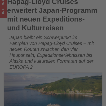
INTERNATIONAL
Hapag-Lloyd Cruises
Hapag-Lloyd Cruises erweitert Japan-Programm mit neuen
-
Expeditions- und Kulturreisen
erweitert Japan-Programm
Wissen,
mit neuen Expeditions-
was
und Kulturreisen
im
Japan bleibt ein Schwerpunkt im
Tourismus
Fahrplan von Hapag-Lloyd Cruises – mit
los
neuen Routen zwischen den vier
Hauptinseln, Expeditionserlebnissen bis
ist!
Alaska und kulturellen Formaten auf der
EUROPA 2