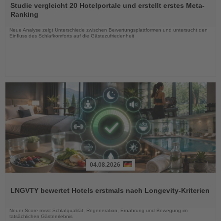
Sie
Studie vergleicht 20 Hotelportale und erstellt erstes Meta-
die
Ranking
Nachrichten
Neue Analyse zeigt Unterschiede zwischen Bewertungsplattformen und untersucht den
Einfluss des Schlafkomforts auf die Gästezufriedenheit
04.08.2026
Lesen
Sie
LNGVTY bewertet Hotels erstmals nach Longevity-Kriterien
die
Nachrichten
Neuer Score misst Schlafqualität, Regeneration, Ernährung und Bewegung im
tatsächlichen Gästeerlebnis