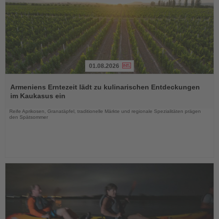
01.08.2026
Lesen
Sie
Armeniens Erntezeit lädt zu kulinarischen Entdeckungen
die
im Kaukasus ein
Nachrichten
Reife Aprikosen, Granatäpfel, traditionelle Märkte und regionale Spezialitäten prägen
den Spätsommer