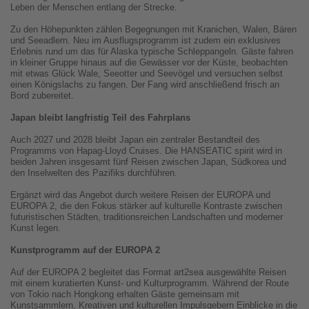
Leben der Menschen entlang der Strecke.
Zu den Höhepunkten zählen Begegnungen mit Kranichen, Walen, Bären
und Seeadlern. Neu im Ausflugsprogramm ist zudem ein exklusives
Erlebnis rund um das für Alaska typische Schleppangeln. Gäste fahren
in kleiner Gruppe hinaus auf die Gewässer vor der Küste, beobachten
mit etwas Glück Wale, Seeotter und Seevögel und versuchen selbst
einen Königslachs zu fangen. Der Fang wird anschließend frisch an
Bord zubereitet.
Japan bleibt langfristig Teil des Fahrplans
Auch 2027 und 2028 bleibt Japan ein zentraler Bestandteil des
Programms von Hapag-Lloyd Cruises. Die HANSEATIC spirit wird in
beiden Jahren insgesamt fünf Reisen zwischen Japan, Südkorea und
den Inselwelten des Pazifiks durchführen.
Ergänzt wird das Angebot durch weitere Reisen der EUROPA und
EUROPA 2, die den Fokus stärker auf kulturelle Kontraste zwischen
futuristischen Städten, traditionsreichen Landschaften und moderner
Kunst legen.
Kunstprogramm auf der EUROPA 2
Auf der EUROPA 2 begleitet das Format art2sea ausgewählte Reisen
mit einem kuratierten Kunst- und Kulturprogramm. Während der Route
von Tokio nach Hongkong erhalten Gäste gemeinsam mit
Kunstsammlern, Kreativen und kulturellen Impulsgebern Einblicke in die