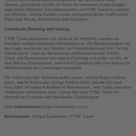
kleinere, persönliche Schiffe mit Raum für intensivere Entdeckungen“,
sagt Gisela Weimann, Kreuzfahrtexpertin von FYNE Travel by Lückertz
aus Münster. „Unsere Kunden suchen außergewöhnliche Schiffsreisen –
Ruhe statt Masse, Authentizität statt Animation.“
Individuelle Beratung statt Katalog
FYNE Travel positioniert sich nicht nur als Vermittler, sondern als
Gestalter maßgeschneiderter Reiseerlebnisse. Die Beratung beginnt mit
der Frage, welche Art des Reisens zur Persönlichkeit und zum Stil des
Gastes passt. Viele der Beraterinnen und Berater kennen Schiffe,
Crews und Destinationen aus eigener Erfahrung und prüfen vor Ort, ob
eine Mekong-Boutiquereise, eine Arktis-Expedition oder eine klassische
Mittelmeerroute den Erwartungen entspricht.
Der Trend zeigt klar: Reisende wollen wissen, welche Route zu ihnen
passt, welche Kabine das richtige Erlebnis bietet und wie sich eine
Kreuzfahrt mit einem Aufenthalt im Wüstenresort, einer Safari oder einer
Städtereise kombinieren lässt. Genau hier setzt FYNE Travel mit
persönlicher Expertise und individueller Gestaltung an.
Mehr
Informationen
finden Interessierte
online
.
Bildnachweis
: © Aqua Expeditions / FYNE Travel