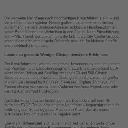
Die weltweite Nachfrage nach hochwertigen Kreuzfahrten steigt – und
sie verändert sich spürbar. Neben großen Luxusreedereien rücken
zunehmend kleinere Boutique-Anbieter, exklusive Flusskreuzfahrten
sowie Expeditionen und Weltreisen in den Fokus. Nach Einschätzung
von FYNE Travel, der Luxusmarke der Lufthansa City Center-Gruppe,
entscheiden sich immer mehr Reisende bewusst für kleinere Schiffe
und individuelle Erlebnisse.
Luxus neu gedacht: Weniger Gäste, intensivere Erlebnisse
Der Kreuzfahrtmarkt wächst insgesamt, besonders dynamisch jedoch
das Premium- und Expeditionssegment. Laut Branchenverband CLIA
verzeichnen Reisen auf Schiffen zwischen 50 und 500 Gästen
überdurchschnittliche Zuwächse. Dazu gehören die Luxusliner großer
Marken wie Hapag-Lloyd Cruises, Silversea, Explora Journeys und
Ponant ebenso wie spezialisierte Anbieter wie Aqua Expeditions oder
die Ritz-Carlton Yacht Collection.
Auch der Flusskreuzfahrtmarkt zieht an. Besonders auf dem Nil
registriert FYNE Travel eine erhöhte Nachfrage – begünstigt durch die
Eröffnung des Grand Egyptian Museum in Kairo, das als neues
kulturelles Highlight zusätzliche Impulse setzt.
„Der Markt differenziert sich zunehmend: Auf der einen Seite große
Schiffe mit umfassendem Entertainment, auf der anderen Seite