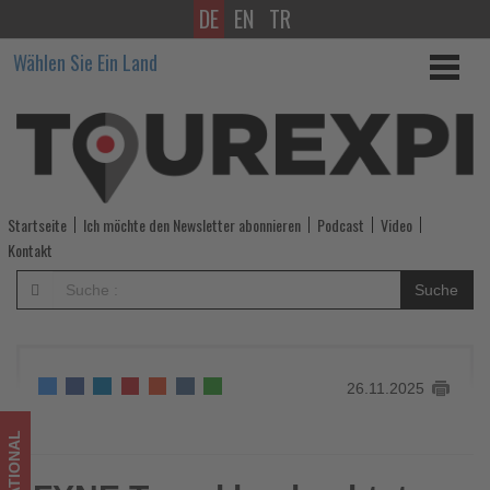
DE
EN
TR
FYNE
Wählen Sie Ein Land
Travel
beobachtet
steigende
Nachfrage
Startseite
Ich möchte den Newsletter abonnieren
Podcast
Video
nach
Kontakt
Kreuzfahrterlebnissen
Suche
auf
kleinen
26.11.2025
Schiffen
-