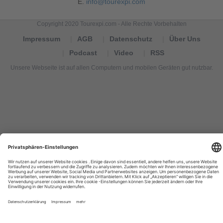
E.
info@tourexpi.com
Copyright 2020 Tourexpi.com - Alle Rechte Vorbehalten
Impressum
AGB
Datenschutz
Über Uns
Podcast
Video
RSS
Unsere Webseite ist auf allen Computern und mobilen Geräten gut nutzbar.
Tourexpi,
turizm
haberleri,
Reisebüros,
tourism
news,
noticias
de
turismo,
Tourismus
Nachrichten,
новости
туризма,
travel
tourism