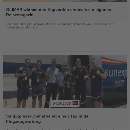
Lesen
Sie
OLIMAR widmet den Kapverden erstmals ein eigenes
die
Reisemagazin
Nachrichten
Das neue 20-seitige Magazin stellt die Vielfalt des Archipels von Badeinseln bis zu
Vulkanlandschaften vor
04.08.2026
Lesen
Sie
SunExpress-Chef arbeitet einen Tag in der
die
Flugzeugwartung
Nachrichten