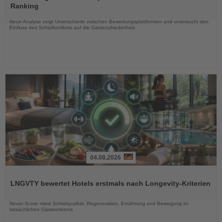
die
Ranking
Nachrichten
Neue Analyse zeigt Unterschiede zwischen Bewertungsplattformen und untersucht den
Einfluss des Schlafkomforts auf die Gästezufriedenheit
04.08.2026
Lesen
Sie
LNGVTY bewertet Hotels erstmals nach Longevity-Kriterien
die
Nachrichten
Neuer Score misst Schlafqualität, Regeneration, Ernährung und Bewegung im
tatsächlichen Gästeerlebnis