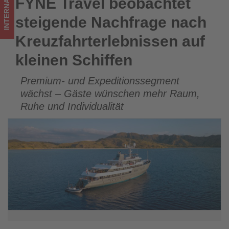
INTERNATIONAL
FYNE Travel beobachtet
FYNE Travel beobachtet steigende Nachfrage nach
Wissen,
Kreuzfahrterlebnissen auf kleinen Schiffen
steigende Nachfrage nach
was
Kreuzfahrterlebnissen auf
im
kleinen Schiffen
Tourismus
Premium- und Expeditionssegment
los
wächst – Gäste wünschen mehr Raum,
ist!
Ruhe und Individualität