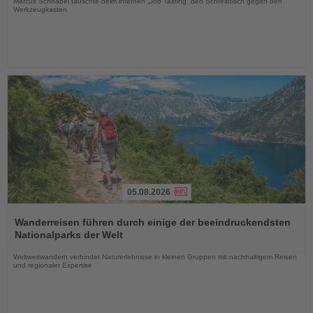
Marcus Schnabel tauschte beim internen „Job Tasting“ den Schreibtisch gegen den
Werkzeugkasten
05.08.2026
Lesen
Sie
Wanderreisen führen durch einige der beeindruckendsten
die
Nationalparks der Welt
Nachrichten
Weltweitwandern verbindet Naturerlebnisse in kleinen Gruppen mit nachhaltigem Reisen
und regionaler Expertise