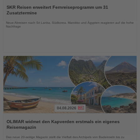
Lesen
Sie
SKR Reisen erweitert Fernreiseprogramm um 31
die
Zusatztermine
Nachrichten
Neue Abreisen nach Sri Lanka, Südkorea, Marokko und Ägypten reagieren auf die hohe
Nachfrage
04.08.2026
Lesen
Sie
OLIMAR widmet den Kapverden erstmals ein eigenes
die
Reisemagazin
Nachrichten
Das neue 20-seitige Magazin stellt die Vielfalt des Archipels von Badeinseln bis zu