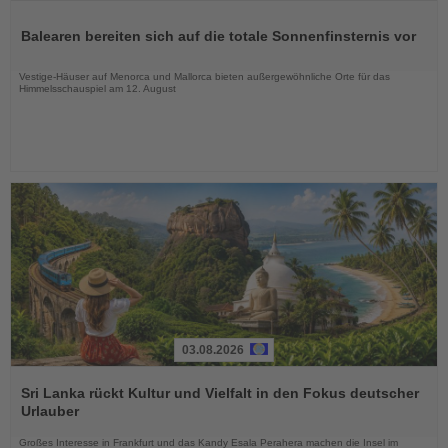
Lesen
Sie
Balearen bereiten sich auf die totale Sonnenfinsternis vor
die
Nachrichten
Vestige-Häuser auf Menorca und Mallorca bieten außergewöhnliche Orte für das
Himmelsschauspiel am 12. August
03.08.2026
Lesen
Sie
Sri Lanka rückt Kultur und Vielfalt in den Fokus deutscher
die
Urlauber
Nachrichten
Großes Interesse in Frankfurt und das Kandy Esala Perahera machen die Insel im