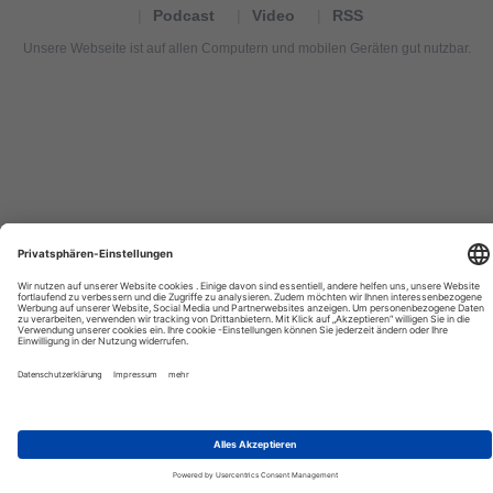
Podcast
Video
RSS
Unsere Webseite ist auf allen Computern und mobilen Geräten gut nutzbar.
Tourexpi,
turizm
haberleri,
Reisebüros,
tourism
news,
noticias
de
turismo,
Tourismus
Nachrichten,
новости
туризма,
travel
tourism
news,
international
tourism
news,
Urlaub,