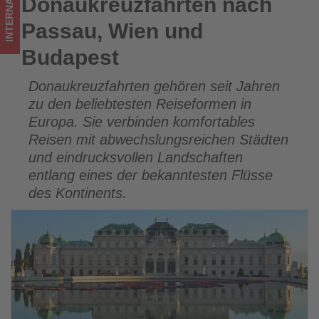
INTERNATIONAL
Donaukreuzfahrten nach
Donaukreuzfahrten nach Passau, Wien und Budapest
los
Passau, Wien und
ist!
Budapest
Donaukreuzfahrten gehören seit Jahren
zu den beliebtesten Reiseformen in
Europa. Sie verbinden komfortables
Reisen mit abwechslungsreichen Städten
und eindrucksvollen Landschaften
entlang eines der bekanntesten Flüsse
des Kontinents.