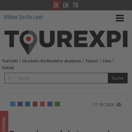
DE
EN
TR
Donaukreuzfahrten
Wählen Sie Ein Land
nach
Passau,
Wien
und
Startseite
Ich möchte den Newsletter abonnieren
Podcast
Video
Budapest
Kontakt
-
Suche
Wissen,
was
27.05.2026
im
Tourismus