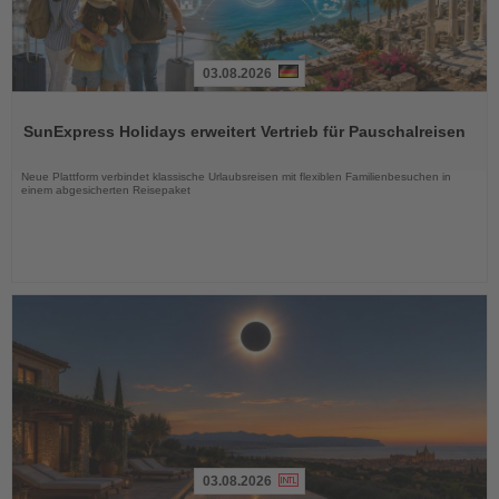
03.08.2026
Lesen
Sie
SunExpress Holidays erweitert Vertrieb für Pauschalreisen
die
Nachrichten
Neue Plattform verbindet klassische Urlaubsreisen mit flexiblen Familienbesuchen in
einem abgesicherten Reisepaket
03.08.2026