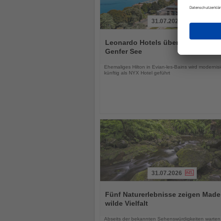
31.07.2026
Lesen
Sie
Leonardo Hotels übernimmt Hotel
die
Genfer See
Nachrichten
Ehemaliges Hilton in Evian-les-Bains wird modernisi
künftig als NYX Hotel geführt
31.07.2026
Lesen
Sie
Fünf Naturerlebnisse zeigen Made
die
wilde Vielfalt
Nachrichten
Abseits der bekannten Sehenswürdigkeiten warten