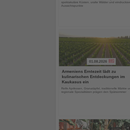
spektakuläre Küsten, uralte Wälder und eindrucksvo
Aussichtspunkte
01.08.2026
Lesen
Armeniens Erntezeit lädt zu
Sie
kulinarischen Entdeckungen im
die
Kaukasus ein
Nachrichten
Reife Aprikosen, Granatäpfel, traditionelle Märkte 
regionale Spezialitäten prägen den Spätsommer