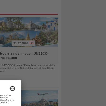
31.07.2026
alltours zu den neuen UNESCO-
rbestätten
chten
 UNESCO-Stätten eröffnen Reisenden zusätzliche
eiten, Kultur- und Naturerlebnisse mit dem Urlaub
inden