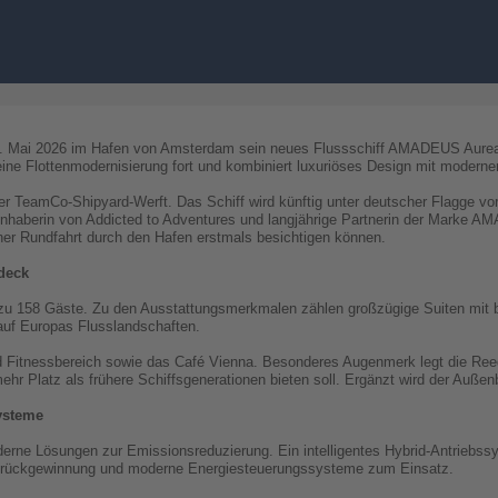
Mai 2026 im Hafen von Amsterdam sein neues Flussschiff AMADEUS Aurea of
ne Flottenmodernisierung fort und kombiniert luxuriöses Design mit moderne
TeamCo-Shipyard-Werft. Das Schiff wird künftig unter deutscher Flagge vo
, Inhaberin von Addicted to Adventures und langjährige Partnerin der Marke
ner Rundfahrt durch den Hafen erstmals besichtigen können.
deck
 zu 158 Gäste. Zu den Ausstattungsmerkmalen zählen großzügige Suiten mit
 auf Europas Flusslandschaften.
d Fitnessbereich sowie das Café Vienna. Besonderes Augenmerk legt die Ree
ehr Platz als frühere Schiffsgenerationen bieten soll. Ergänzt wird der Außen
ysteme
erne Lösungen zur Emissionsreduzierung. Ein intelligentes Hybrid-Antriebss
rückgewinnung und moderne Energiesteuerungssysteme zum Einsatz.