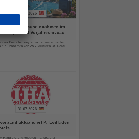
01.08.2026
ei hält Tourismuseinnahmen im
n Halbjahr auf Vorjahresniveau
chten
lionen Besucher sorgten in den ersten sechs
 für Einnahmen von 25,7 Milliarden US-Dollar
31.07.2026
verband aktualisiert KI-Leitfaden
otels
chten
A-Handreichung erläutert Transparenz-,