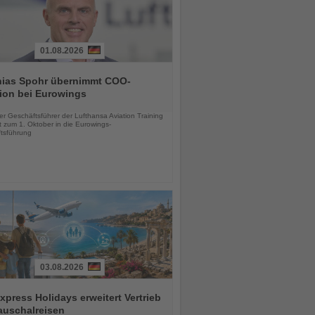
01.08.2026
hias Spohr übernimmt COO-
ion bei Eurowings
chten
er Geschäftsführer der Lufthansa Aviation Training
 zum 1. Oktober in die Eurowings-
tsführung
03.08.2026
press Holidays erweitert Vertrieb
auschalreisen