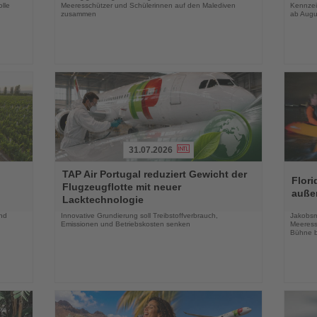
lle
Meeresschützer und Schülerinnen auf den Malediven
Kennzei
zusammen
ab Augu
31.07.2026
Lesen
Lesen
TAP Air Portugal reduziert Gewicht der
Sie
Sie
Flori
Flugzeugflotte mit neuer
die
die
auße
Lacktechnologie
Nachrichten
Nachri
und
Innovative Grundierung soll Treibstoffverbrauch,
Jakobsm
Emissionen und Betriebskosten senken
Meeress
Bühne b