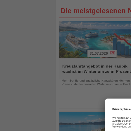
Die meistgelesenen 
31.07.2026
Lesen
Sie
Kreuzfahrtangebot in der Karibik
die
wächst im Winter um zehn Prozent
Nachrichten
Mehr Schiffe und zusätzliche Kapazitäten könnten 
Preise in der kommenden Wintersaison unter Druck