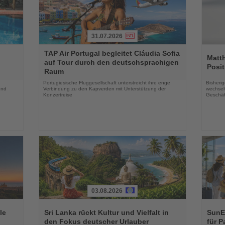
31.07.2026
Lesen
Lesen
TAP Air Portugal begleitet Cláudia Sofia
Sie
Sie
Matt
auf Tour durch den deutschsprachigen
die
die
Posit
Raum
Nachrichten
Nachri
Portugiesische Fluggesellschaft unterstreicht ihre enge
Bisherig
und
Verbindung zu den Kapverden mit Unterstützung der
wechselt
Konzertreise
Geschäf
03.08.2026
Lesen
Lesen
Sie
Sie
le
Sri Lanka rückt Kultur und Vielfalt in
SunEx
die
die
den Fokus deutscher Urlauber
für P