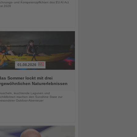
chnungs- und Kompetenzpflichten des EU AI Act
st 2026
01.08.2026
das Sommer lockt mit drei
rgewöhnlichen Naturerlebnissen
chten
uscheln, leuchtende Lagunen und
childkröten machen den Sunshine State zur
esonderer Outdoor-Abenteuer