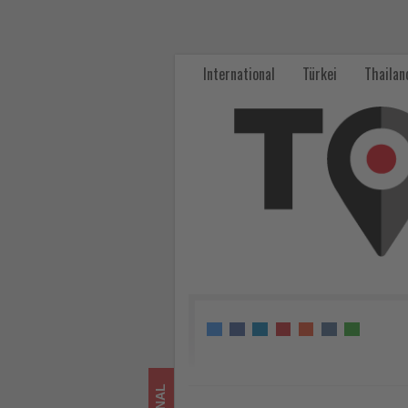
AMADEUS
tauft
International
Türkei
Thailan
neues
Flussschiff
Aurea
in
Amsterdam
-
Wissen,
was
im