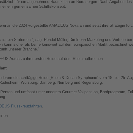
n zusätzlich für ein angenehmes Raumklima an Bord sorgen. Nach Angaben d
 in einem gemeinsamen Schiffskonzept.
i an die 2024 vorgestellte AMADEUS Nova an und setzt ihre Strategie fort, 
es ist ein Statement“, sagt Rendel Müller, Direktorin Marketing und Vertrieb
ten kann sicher als bemerkenswert auf dem europäischen Markt bezeichnet werd
unft unserer Branche.“
EUS Aurea zu ihrer ersten Reise auf dem Rhein aufbrechen.
lant
nderem die achttägige Reise „Rhein & Donau Symphonie“ vom 18. bis 25. Augu
n Rüdesheim, Würzburg, Bamberg, Nürnberg und Regensburg.
o Person und umfasst unter anderem Gourmet-Vollpension, Bordprogramm, Fahr
ung.
EUS Flusskreuzfahrten
.
hrten