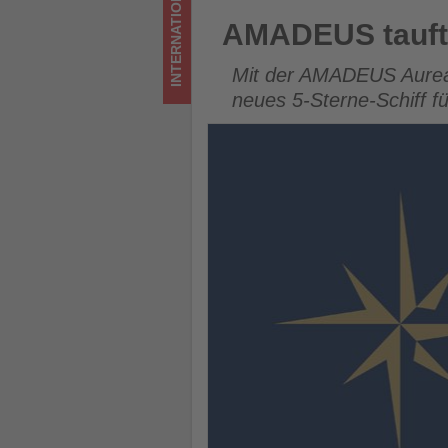
INTERNATIONAL
Tourismus
AMADEUS tauft neues Flusssc
AMADEUS tauft 
los
Mit der AMADEUS Aurea 
ist!
neues 5-Sterne-Schiff f