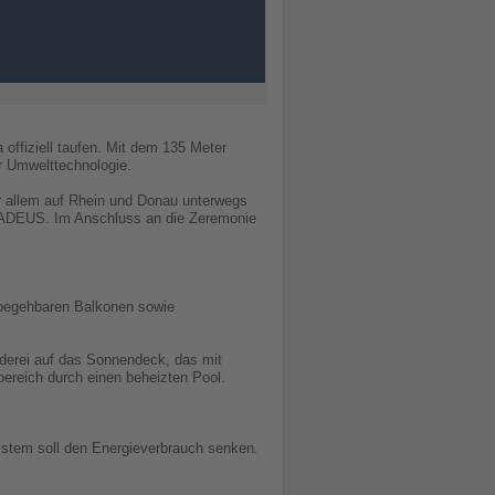
fiziell taufen. Mit dem 135 Meter
r Umwelttechnologie.
r allem auf Rhein und Donau unterwegs
 AMADEUS. Im Anschluss an die Zeremonie
 begehbaren Balkonen sowie
derei auf das Sonnendeck, das mit
bereich durch einen beheizten Pool.
ystem soll den Energieverbrauch senken.