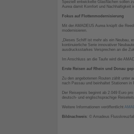
Speziell entwickelte Glasflächen solle
Aurea damit Komfort und Nachhaltigkeit
Fokus auf Flottenmodernisierung
Mit der AMADEUS Aurea knüpft die Reedere
modernisieren.
„Dieses Schiff ist mehr als ein Neubau, 
kontinuierliche Serie innovativer Neubau
ausdrucksstarkes Versprechen an die Zuk
Im Anschluss an die Taufe wird die AMAD
Erste Reisen auf Rhein und Donau gep
Zu den angebotenen Routen zählt unter a
nach Passau und beinhaltet Stationen i
Der Reisepreis beginnt ab 2.049 Euro pr
deutsch- und englischsprachige Reiseleit
Weitere Informationen veröffentlicht
AMAD
Bildnachweis
: © Amadeus Flusskreuzfa