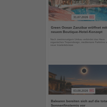
31.07.2026
Lesen
Sie
Green Ocean Zanzibar eröffnet mit
die
neuem Boutique-Hotel-Konzept
Nachrichten
Nach zweimonatigem Umbau verbindet das Haus
organisches Tropendesign, mediterrane Farbtöne 
neue Inselerlebnisse
03.08.2026
Lesen
Sie
Balearen bereiten sich auf die tota
die
Sonnenfinsternis vor