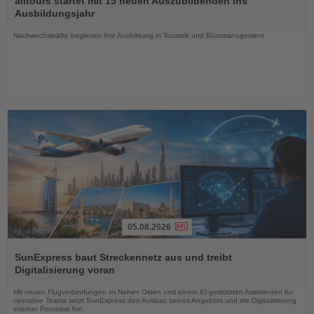
alltours startet mit 15 neuen Auszubildenden ins
die
Ausbildungsjahr
Nachrichten
Nachwuchskräfte beginnen ihre Ausbildung in Touristik und Büromanagement
05.08.2026
Lesen
Sie
SunExpress baut Streckennetz aus und treibt
die
Digitalisierung voran
Nachrichten
Mit neuen Flugverbindungen im Nahen Osten und einem KI-gestützten Assistenten für
operative Teams setzt SunExpress den Ausbau seines Angebots und die Digitalisierung
interner Prozesse fort.