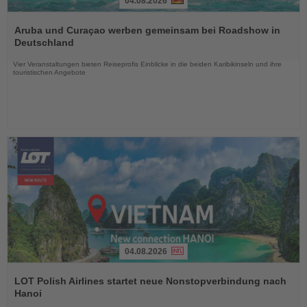
04.08.2026
Lesen
Sie
Aruba und Curaçao werben gemeinsam bei Roadshow in
die
Deutschland
Nachrichten
Vier Veranstaltungen bieten Reiseprofis Einblicke in die beiden Karibikinseln und ihre
touristischen Angebote
04.08.2026
Lesen
Sie
LOT Polish Airlines startet neue Nonstopverbindung nach
die
Hanoi
Nachrichten