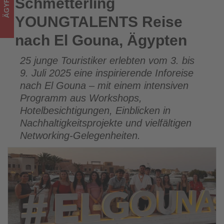
ÄGYPTEN
Schmetterling
Schmetterling YOUNGTALENTS Reise nach El Gouna, Ägypten
Tourismus
YOUNGTALENTS Reise
los
nach El Gouna, Ägypten
ist!
25 junge Touristiker erlebten vom 3. bis
9. Juli 2025 eine inspirierende Inforeise
nach El Gouna – mit einem intensiven
Programm aus Workshops,
Hotelbesichtigungen, Einblicken in
Nachhaltigkeitsprojekte und vielfältigen
Networking-Gelegenheiten.