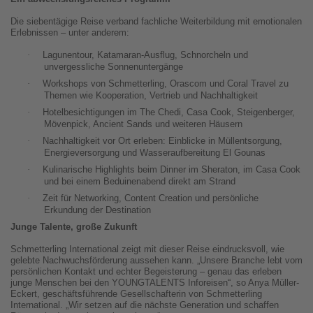
Die siebentägige Reise verband fachliche Weiterbildung mit emotionalen
Erlebnissen – unter anderem:
·
Lagunentour, Katamaran-Ausflug, Schnorcheln und
unvergessliche Sonnenuntergänge
·
Workshops von Schmetterling, Orascom und Coral Travel zu
Themen wie Kooperation, Vertrieb und Nachhaltigkeit
·
Hotelbesichtigungen im The Chedi, Casa Cook, Steigenberger,
Mövenpick, Ancient Sands und weiteren Häusern
·
Nachhaltigkeit vor Ort erleben: Einblicke in Müllentsorgung,
Energieversorgung und Wasseraufbereitung El Gounas
·
Kulinarische Highlights beim Dinner im Sheraton, im Casa Cook
und bei einem Beduinenabend direkt am Strand
·
Zeit für Networking, Content Creation und persönliche
Erkundung der Destination
Junge Talente, große Zukunft
Schmetterling International zeigt mit dieser Reise eindrucksvoll, wie
gelebte Nachwuchsförderung aussehen kann. „Unsere Branche lebt vom
persönlichen Kontakt und echter Begeisterung – genau das erleben
junge Menschen bei den YOUNGTALENTS Inforeisen“, so Anya Müller-
Eckert, geschäftsführende Gesellschafterin von Schmetterling
International. „Wir setzen auf die nächste Generation und schaffen