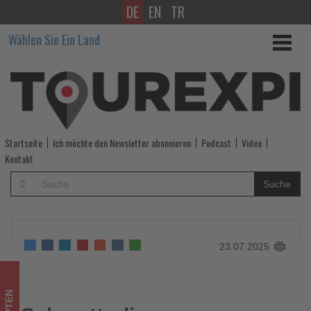
DE
EN
TR
Schmetterling
Wählen Sie Ein Land
YOUNGTALENTS
Reise
nach
El
Startseite
Ich möchte den Newsletter abonnieren
Podcast
Video
Gouna,
Kontakt
Ägypten
Suche
-
Wissen,
23.07.2025
was
im