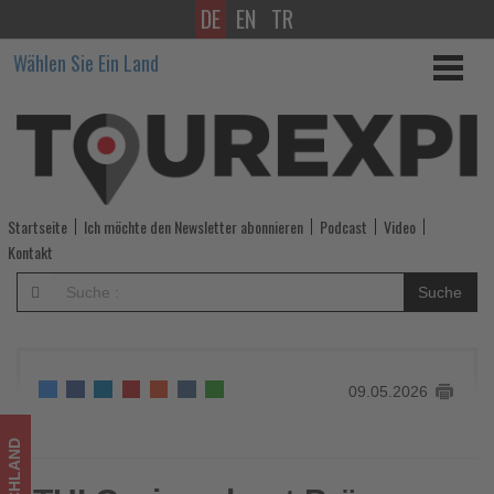
DE
EN
TR
TUI
Wählen Sie Ein Land
Cruises
baut
Präsenz
im
Startseite
Ich möchte den Newsletter abonnieren
Podcast
Video
Hamburger
Kontakt
Hafen
Suche
deutlich
aus
09.05.2026
-
Wissen,