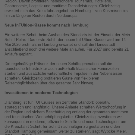
Region. Davon profitieren insbesondere Tourismus, Hotellerie,
Gastronomie, Logistik und maritime Dienstleistungen. Gleichzeitig
erweitert sich das Kreuzfahrtangebot ab Hamburg – von Kurzreisen bis
hin zu längeren Routen durch Nordeuropa.
Neue InTUItion-Klasse kommt nach Hamburg
Ein weiterer Schritt beim Ausbau des Standorts ist der Einsatz der Mein
Schiff Relax. Das erste Schiff der neuen InTUItion-Klasse wird am 14.
Mai 2026 erstmals in Hamburg erwartet und soll die Hansestadt
anschließend noch drei weitere Male anlaufen. Für 2027 sind bereits 21
Anläufe geplant.
Die regelmäßige Präsenz der neuen Schiffsgeneration soll die
touristische Infrastruktur auch außerhalb klassischer Ferienzeiten
stärken und zusätzliche wirtschaftliche Impulse in der Nebensaison
schaffen. Gleichzeitig profitieren Gäste von flexibleren
Reisemöglichkeiten über das gesamte Jahr hinweg.
Investitionen in moderne Technologien
„Hamburg ist für TUI Cruises ein zentraler Standort: operativ,
strategisch und langfristig. Unsere Anläufe schaffen Wertschöpfung in
der Region und sichern Beschäftigung entlang der gesamten maritimen
und touristischen Wertschöpfungskette. Gleichzeitig investieren wir
konsequent in moderne, effiziente Schiffe und neue Technologien, um
die Kreuzfahrt Schritt für Schritt nachhaltiger zu gestalten und den
Standort Hamburg gemeinsam weiter zu stärken“, sagt Wybcke Meier,