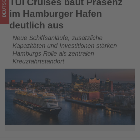
DEUTSCHLAND
TUI Cruises baut Präsenz
TUI Cruises baut Präsenz im Hamburger Hafen deutlich aus
was
im Hamburger Hafen
im
deutlich aus
Tourismus
Neue Schiffsanläufe, zusätzliche
los
Kapazitäten und Investitionen stärken
ist!
Hamburgs Rolle als zentralen
Kreuzfahrtstandort