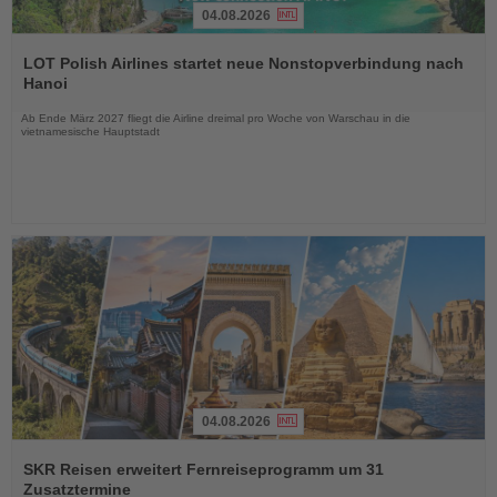
04.08.2026
Lesen
Sie
LOT Polish Airlines startet neue Nonstopverbindung nach
die
Hanoi
Nachrichten
Ab Ende März 2027 fliegt die Airline dreimal pro Woche von Warschau in die
vietnamesische Hauptstadt
04.08.2026
Lesen
Sie
SKR Reisen erweitert Fernreiseprogramm um 31
die
Zusatztermine