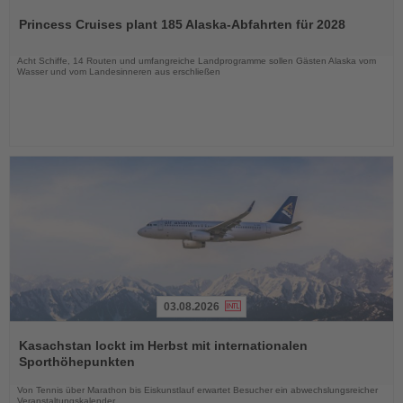
Sie
Princess Cruises plant 185 Alaska-Abfahrten für 2028
die
Nachrichten
Acht Schiffe, 14 Routen und umfangreiche Landprogramme sollen Gästen Alaska vom
Wasser und vom Landesinneren aus erschließen
03.08.2026
Lesen
Sie
Kasachstan lockt im Herbst mit internationalen
die
Sporthöhepunkten
Nachrichten
Von Tennis über Marathon bis Eiskunstlauf erwartet Besucher ein abwechslungsreicher
Veranstaltungskalender