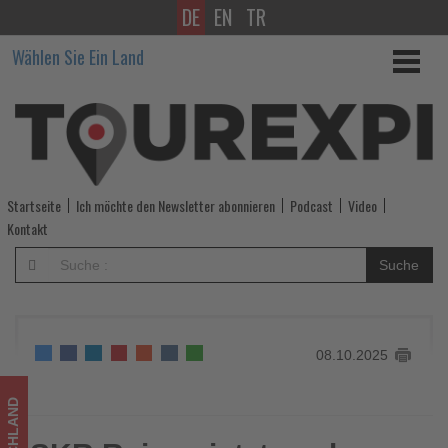
DE
EN
TR
SKR
Wählen Sie Ein Land
Reisen
jetzt
auch
über
Startseite
Ich möchte den Newsletter abonnieren
Podcast
Video
UI
Kontakt
Office
Suche
buchbar
-
08.10.2025
Wissen,
was