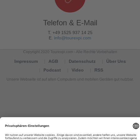
Telefon & E-Mail
T. +49 1525 937 14 25
E.
info@tourexpi.com
Copyright 2020 Tourexpi.com - Alle Rechte Vorbehalten
Impressum
AGB
Datenschutz
Über Uns
Podcast
Video
RSS
Unsere Webseite ist auf allen Computern und mobilen Geräten gut nutzbar.
Tourexpi,
turizm
haberleri,
Reisebüros,
tourism
news,
noticias
de
turismo,