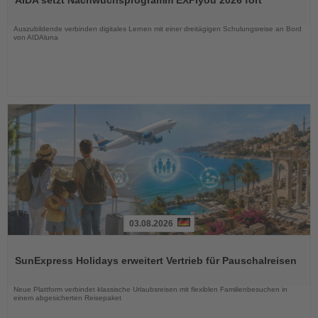
AIDA setzt Nachwuchsprogramm EXPIyou 2026 fort
die
Nachrichten
Auszubildende verbinden digitales Lernen mit einer dreitägigen Schulungsreise an Bord
von AIDAluna
03.08.2026
Lesen
Sie
SunExpress Holidays erweitert Vertrieb für Pauschalreisen
die
Nachrichten
Neue Plattform verbindet klassische Urlaubsreisen mit flexiblen Familienbesuchen in
einem abgesicherten Reisepaket