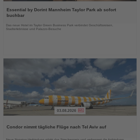
Lesen
Sie
Essential by Dorint Mannheim Taylor Park ab sofort
die
buchbar
Nachrichten
Das neue Hotel im Taylor Green Business Park verbindet Geschäftsreisen,
Stadterlebnisse und Palazzo-Besuche
03.08.2026
Lesen
Sie
Condor nimmt tägliche Flüge nach Tel Aviv auf
die
Nachrichten
Neue Nonstop-Verbindung stärkt das Streckennetz und verbessert die Anbindung