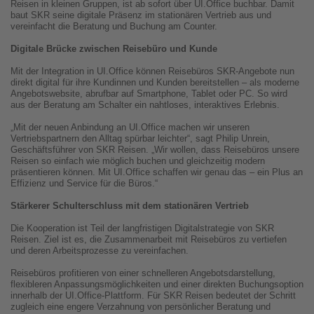
Reisen in kleinen Gruppen, ist ab sofort über UI.Office buchbar. Damit
baut SKR seine digitale Präsenz im stationären Vertrieb aus und
vereinfacht die Beratung und Buchung am Counter.
Digitale Brücke zwischen Reisebüro und Kunde
Mit der Integration in UI.Office können Reisebüros SKR-Angebote nun
direkt digital für ihre Kundinnen und Kunden bereitstellen – als moderne
Angebotswebsite, abrufbar auf Smartphone, Tablet oder PC. So wird
aus der Beratung am Schalter ein nahtloses, interaktives Erlebnis.
„Mit der neuen Anbindung an UI.Office machen wir unseren
Vertriebspartnern den Alltag spürbar leichter“, sagt Philip Unrein,
Geschäftsführer von SKR Reisen. „Wir wollen, dass Reisebüros unsere
Reisen so einfach wie möglich buchen und gleichzeitig modern
präsentieren können. Mit UI.Office schaffen wir genau das – ein Plus an
Effizienz und Service für die Büros.“
Stärkerer Schulterschluss mit dem stationären Vertrieb
Die Kooperation ist Teil der langfristigen Digitalstrategie von SKR
Reisen. Ziel ist es, die Zusammenarbeit mit Reisebüros zu vertiefen
und deren Arbeitsprozesse zu vereinfachen.
Reisebüros profitieren von einer schnelleren Angebotsdarstellung,
flexibleren Anpassungsmöglichkeiten und einer direkten Buchungsoption
innerhalb der UI.Office-Plattform. Für SKR Reisen bedeutet der Schritt
zugleich eine engere Verzahnung von persönlicher Beratung und