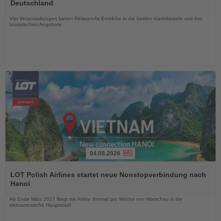
die
Deutschland
Nachrichten
Vier Veranstaltungen bieten Reiseprofis Einblicke in die beiden Karibikinseln und ihre
touristischen Angebote
04.08.2026
Lesen
Sie
LOT Polish Airlines startet neue Nonstopverbindung nach
die
Hanoi
Nachrichten
Ab Ende März 2027 fliegt die Airline dreimal pro Woche von Warschau in die
vietnamesische Hauptstadt