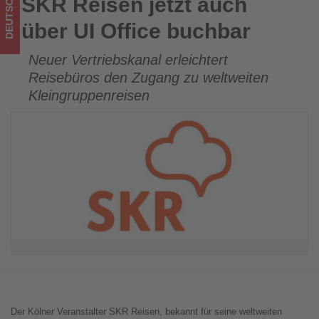
DEUTSCHLAND
SKR Reisen jetzt auch
SKR Reisen jetzt auch über UI Office buchbar
im
über UI Office buchbar
Tourismus
Neuer Vertriebskanal erleichtert
los
Reisebüros den Zugang zu weltweiten
ist!
Kleingruppenreisen
Der Kölner Veranstalter SKR Reisen, bekannt für seine weltweiten