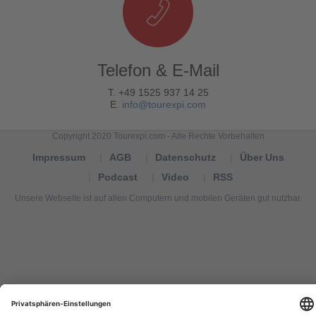
Telefon & E-Mail
T. +49 1525 937 14 25
E.
info@tourexpi.com
Copyright 2020 Tourexpi.com - Alle Rechte Vorbehalten
Impressum
AGB
Datenschutz
Über Uns
Podcast
Video
RSS
Unsere Webseite ist auf allen Computern und mobilen Geräten gut nutzbar.
Tourexpi,
turizm
haberleri,
Reisebüros,
tourism
news,
noticias
de