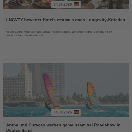
04.08.2026
Lesen
Sie
LNGVTY bewertet Hotels erstmals nach Longevity-Kriterien
die
Nachrichten
Neuer Score misst Schlafqualität, Regeneration, Ernährung und Bewegung im
tatsächlichen Gästeerlebnis
04.08.2026
Lesen
Sie
Aruba und Curaçao werben gemeinsam bei Roadshow in
die
Deutschland