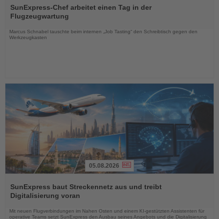
Sie
SunExpress-Chef arbeitet einen Tag in der
die
Flugzeugwartung
Nachrichten
Marcus Schnabel tauschte beim internen „Job Tasting“ den Schreibtisch gegen den
Werkzeugkasten
05.08.2026
Lesen
Sie
SunExpress baut Streckennetz aus und treibt
die
Digitalisierung voran
Nachrichten
Mit neuen Flugverbindungen im Nahen Osten und einem KI-gestützten Assistenten für
operative Teams setzt SunExpress den Ausbau seines Angebots und die Digitalisierung