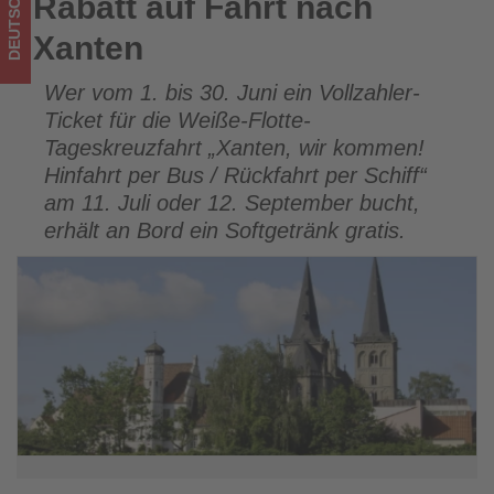
DEUTSCHLAND
Rabatt auf Fahrt nach
Rabatt auf Fahrt nach Xanten
ist!
Xanten
Wer vom 1. bis 30. Juni ein Vollzahler-
Ticket für die Weiße-Flotte-
Tageskreuzfahrt „Xanten, wir kommen!
Hinfahrt per Bus / Rückfahrt per Schiff“
am 11. Juli oder 12. September bucht,
erhält an Bord ein Softgetränk gratis.