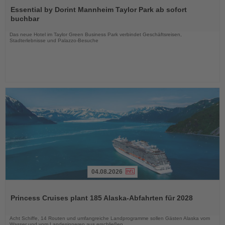
Sie
Essential by Dorint Mannheim Taylor Park ab sofort
die
buchbar
Nachrichten
Das neue Hotel im Taylor Green Business Park verbindet Geschäftsreisen,
Stadterlebnisse und Palazzo-Besuche
04.08.2026
Lesen
Sie
Princess Cruises plant 185 Alaska-Abfahrten für 2028
die
Nachrichten
Acht Schiffe, 14 Routen und umfangreiche Landprogramme sollen Gästen Alaska vom
Wasser und vom Landesinneren aus erschließen