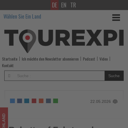
DE
EN
TR
Rabatt
Wählen Sie Ein Land
auf
Fahrt
nach
Xanten
Startseite
Ich möchte den Newsletter abonnieren
Podcast
Video
-
Kontakt
Wissen,
Suche
was
im
22.05.2026
Tourismus
los