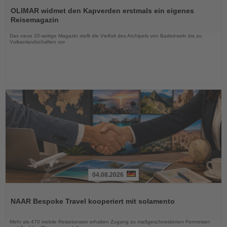
Lesen
Sie
OLIMAR widmet den Kapverden erstmals ein eigenes
die
Reisemagazin
Nachrichten
Das neue 20-seitige Magazin stellt die Vielfalt des Archipels von Badeinseln bis zu
Vulkanlandschaften vor
04.08.2026
Lesen
Sie
NAAR Bespoke Travel kooperiert mit solamento
die
Nachrichten
Mehr als 470 mobile Reiseberater erhalten Zugang zu maßgeschneiderten Fernreisen