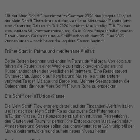
Mit der Mein Schiff Flow nimmt im Sommer 2026 das jüngste Mitglied
der Mein Schiff Flotte Kurs auf das westliche Mittelmeer. Bereits jetzt
sind die ersten Reisen ab Juli 2026 buchbar. Nun kündigt TUI Cruises
zwei weitere Willkommensreisen an, die in Kürze freigeschaltet werden.
Damit können Gäste das neue Schiff schon ab dem 25. Juni 2026
kennenlernen – noch bevor die reguläre Saison beginnt.
Früher Start in Palma und mediterrane Vielfalt
Beide Reisen beginnen und enden in Palma de Mallorca. Von dort aus
führen die Routen in einer Woche zu eindrucksvollen Städten und
Küstenlandschaften des westlichen Mittelmeers. Eine Reise steuert
Civitavecchia, Ajaccio auf Korsika und Marseille an; die andere
verbindet Tanger, Málaga und Barcelona. Mehrere Seetage bieten die
Gelegenheit, die neue Mein Schiff Flow in Ruhe zu entdecken.
Ein Schiff der InTUItion-Klasse
Die Mein Schiff Flow entsteht derzeit auf der Fincantieri-Werft in Italien
und ist nach der Mein Schiff Relax das zweite Schiff der neuen
InTUItion-Klasse. Das Konzept setzt auf ein intuitives Reiseerlebnis,
das Gästen viel Raum für persönliche Entdeckungen lässt. Architektur,
Atmosphäre und Service sollen das charakteristische Wohlfühlprofil der
Marke weiterentwickeln und auf ein neues Niveau heben.