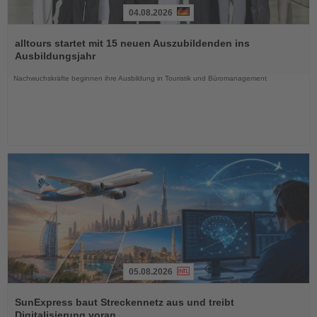
04.08.2026
Lesen
Sie
alltours startet mit 15 neuen Auszubildenden ins
die
Ausbildungsjahr
Nachrichten
Nachwuchskräfte beginnen ihre Ausbildung in Touristik und Büromanagement
05.08.2026
Lesen
Sie
SunExpress baut Streckennetz aus und treibt
die
Digitalisierung voran