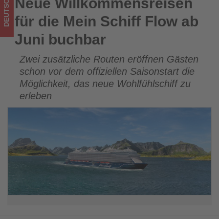
DEUTSCHLAND
Neue Willkommensreisen
Neue Willkommensreisen für die Mein Schiff Flow ab Juni
Wissen,
buchbar
für die Mein Schiff Flow ab
was
Juni buchbar
im
Zwei zusätzliche Routen eröffnen Gästen
Tourismus
schon vor dem offiziellen Saisonstart die
los
Möglichkeit, das neue Wohlfühlschiff zu
erleben
ist!