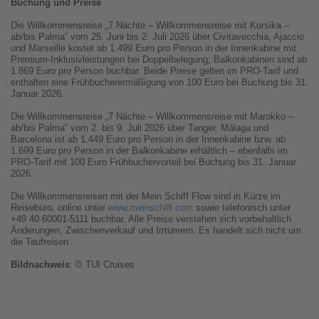
Buchung und Preise
Die Willkommensreise „7 Nächte – Willkommensreise mit Korsika –
ab/bis Palma“ vom 25. Juni bis 2. Juli 2026 über Civitavecchia, Ajaccio
und Marseille kostet ab 1.499 Euro pro Person in der Innenkabine mit
Premium-Inklusivleistungen bei Doppelbelegung; Balkonkabinen sind ab
1.869 Euro pro Person buchbar. Beide Preise gelten im PRO-Tarif und
enthalten eine Frühbucherermäßigung von 100 Euro bei Buchung bis 31.
Januar 2026.
Die Willkommensreise „7 Nächte – Willkommensreise mit Marokko –
ab/bis Palma“ vom 2. bis 9. Juli 2026 über Tanger, Málaga und
Barcelona ist ab 1.449 Euro pro Person in der Innenkabine bzw. ab
1.699 Euro pro Person in der Balkonkabine erhältlich – ebenfalls im
PRO-Tarif mit 100 Euro Frühbuchervorteil bei Buchung bis 31. Januar
2026.
Die Willkommensreisen mit der Mein Schiff Flow sind in Kürze im
Reisebüro, online unter
www.meinschiff.com
sowie telefonisch unter
+49 40 60001-5111 buchbar. Alle Preise verstehen sich vorbehaltlich
Änderungen, Zwischenverkauf und Irrtümern. Es handelt sich nicht um
die Taufreisen.
Bildnachweis
: © TUI Cruises