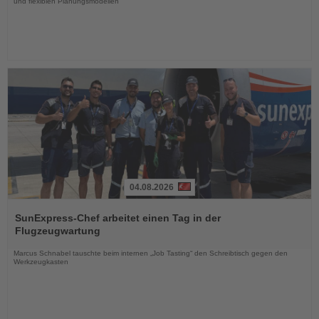
und flexiblen Planungsmodellen
04.08.2026
Lesen
Sie
SunExpress-Chef arbeitet einen Tag in der
die
Flugzeugwartung
Nachrichten
Marcus Schnabel tauschte beim internen „Job Tasting“ den Schreibtisch gegen den
Werkzeugkasten