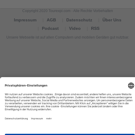
Copyright 2020 Tourexpi.com - Alle Rechte Vorbehalten
Impressum
AGB
Datenschutz
Über Uns
Podcast
Video
RSS
Unsere Webseite ist auf allen Computern und mobilen Geräten gut nutzbar.
Tourexpi,
turizm
haberleri,
Reisebüros,
tourism
news,
noticias
de
turismo,
Tourismus
Nachrichten,
новости
туризма,
travel
tourism
news,