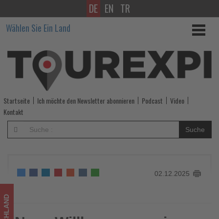
DE
EN
TR
Neue
Wählen Sie Ein Land
Willkommensreisen
für
die
Mein
Startseite
Ich möchte den Newsletter abonnieren
Podcast
Video
Schiff
Kontakt
Flow
Suche
ab
Juni
02.12.2025
buchbar
-