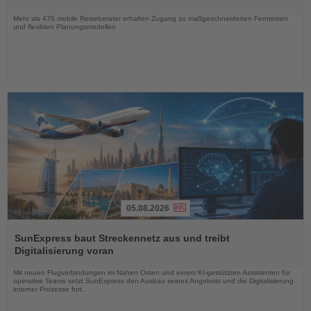
Nachrichten
Mehr als 470 mobile Reiseberater erhalten Zugang zu maßgeschneiderten Fernreisen
und flexiblen Planungsmodellen
05.08.2026
Lesen
Sie
SunExpress baut Streckennetz aus und treibt
die
Digitalisierung voran
Nachrichten
Mit neuen Flugverbindungen im Nahen Osten und einem KI-gestützten Assistenten für
operative Teams setzt SunExpress den Ausbau seines Angebots und die Digitalisierung
interner Prozesse fort.