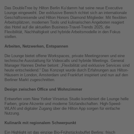
Das DoubleTree by Hilton Berlin Ku’damm hat seine neue Executive
Lounge eingeweiht. Der exklusive Bereich richtet sich an internationale
Geschäftsreisende und Hilton Honors Diamond Mitglieder. Mit flexiblen
Arbeitsplätzen, modernen Tools und kulinarischen Angeboten reagiert
das Hotel auf die aktuellen Business-Travel-Trends 2025, die
Flexibilität, Nachhaltigkeit und hybride Arbeitsmodelle in den Fokus
stellen.
Arbeiten, Netzwerken, Entspannen
Die Lounge bietet offene Workspaces, private Meetingzonen und eine
technische Ausstattung für Videocalls und hybride Meetings. General
Manager Hannes Dreher betont: „Flexibilität und exklusive Services sind
heute entscheidend.“ Das Konzept wurde durch Erfahrungen aus Hilton-
Häusern in London, Amsterdam und Frankfurt inspiriert und nun auf den
Berliner Markt zugeschnitten.
Design zwischen Office und Wohnzimmer
Entworfen vom New Yorker Virserius Studio kombiniert die Lounge helle
Farben, grüne Akzente und moderne Sitzlandschaften. High-Speed-
WLAN und digitaler Zugang über die Hilton App sorgen für einfache
Nutzung.
Kulinarik mit regionalem Schwerpunkt
Ein Highlight ist das einzige Bio-Frühstücksbuffet Berlins: frisch