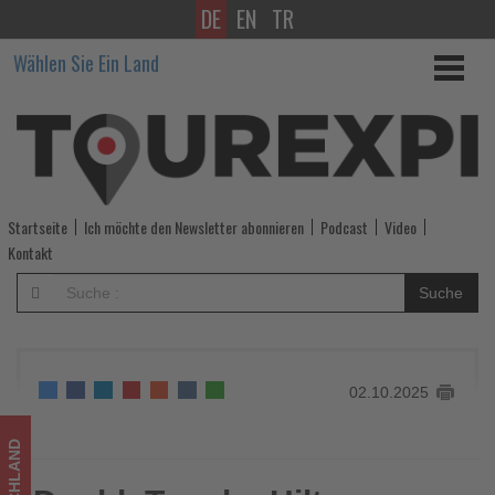
DE
EN
TR
DoubleTree
Wählen Sie Ein Land
by
Hilton
Berlin
Ku’damm
Startseite
Ich möchte den Newsletter abonnieren
Podcast
Video
eröffnet
Kontakt
Executive
Suche
Lounge
-
02.10.2025
Wissen,
was