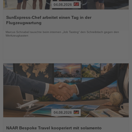
04.08.2026
Lesen
Sie
SunExpress-Chef arbeitet einen Tag in der
die
Flugzeugwartung
Nachrichten
Marcus Schnabel tauschte beim internen „Job Tasting“ den Schreibtisch gegen den
Werkzeugkasten
04.08.2026
Lesen
Sie
NAAR Bespoke Travel kooperiert mit solamento
die