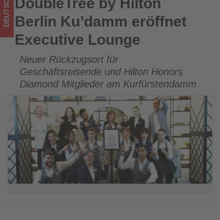
DEUTSCHLAND
DoubleTree by Hilton
DoubleTree by Hilton Berlin Ku’damm eröffnet Executive
im
Lounge
Berlin Ku’damm eröffnet
Tourismus
Executive Lounge
los
Neuer Rückzugsort für
ist!
Geschäftsreisende und Hilton Honors
Diamond Mitglieder am Kurfürstendamm