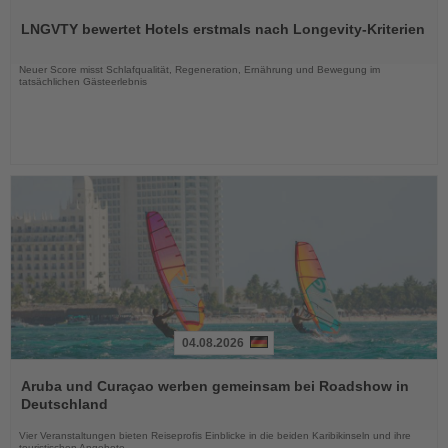
Sie
LNGVTY bewertet Hotels erstmals nach Longevity-Kriterien
die
Nachrichten
Neuer Score misst Schlafqualität, Regeneration, Ernährung und Bewegung im
tatsächlichen Gästeerlebnis
04.08.2026
Lesen
Sie
Aruba und Curaçao werben gemeinsam bei Roadshow in
die
Deutschland
Nachrichten
Vier Veranstaltungen bieten Reiseprofis Einblicke in die beiden Karibikinseln und ihre
touristischen Angebote