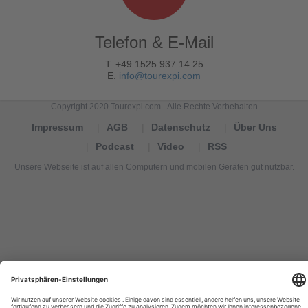
Telefon & E-Mail
T. +49 1525 937 14 25
E.
info@tourexpi.com
Copyright 2020 Tourexpi.com - Alle Rechte Vorbehalten
Impressum
AGB
Datenschutz
Über Uns
Podcast
Video
RSS
Unsere Webseite ist auf allen Computern und mobilen Geräten gut nutzbar.
Tourexpi,
turizm
haberleri,
Reisebüros,
tourism
news,
noticias
de
turismo,
Tourismus